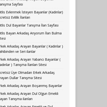
anışma Sayfası
itlis Evlenmek İsteyen Bayanlar (Kadınlar)
cretsiz Evlilik İlanları
itlis Dul Bayanlar Tanışma İlan Sayfası
itlis Bayan Arkadaş Arıyorum İlan Bulma
itesi
rkek Arkadaş Arayan Bayanlar ( Kadınlar )
ahibinden ve Seri ilanlar
rkek Arkadaş Arayan Yabancı Bayanlar (
adınlar ) Tanışma İlanları Sitesi
cretsiz Üye Olmadan Erkek Arkadaş
rayan Dullar Tanışma Sitesi
rkek Arkadaş Arayan Boşanmış Bayanlar
rkek Arkadaş Arayan Dul Olgun Emekli
ayan Tanışma ilanları
rkek Arkadaş Arayan Emekli ve Dul