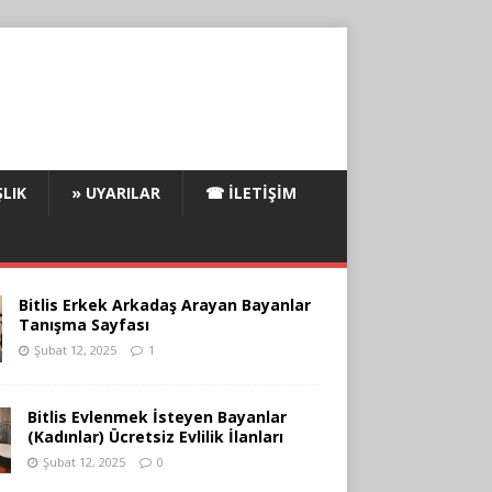
LIK
» UYARILAR
☎ İLETIŞIM
Bitlis Erkek Arkadaş Arayan Bayanlar
Tanışma Sayfası
Şubat 12, 2025
1
Bitlis Evlenmek İsteyen Bayanlar
(Kadınlar) Ücretsiz Evlilik İlanları
Şubat 12, 2025
0