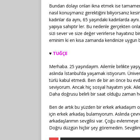
Bundan dolayı onları ikna etmek ise tamamen s
nasıl konuşmanız gerektiğini biliyorsanız kes
kadınlar da aynı, 65 yaşındaki kadınlarda ay
yapıya sahiptir ler. Bu nedenle gerçekten onl
sizi sever ve size değer verirlerse hayatınız b
eminim ki en kısa zamanda kendinize uygun biri
♥️
TUĞÇE
Merhaba. 25 yaşındayım. Ailemle birlikte yaş
aslında İstanbul’da yaşamak istiyorum. Ünive
türlü kabul etmedi. Ben de bir an önce bu ev
seviyorum. Ancak hiç sosyal hayatım yok. Ai
Daha doğrusu belirli bir saat olduğu zaman
Ben de artık bu yüzden bir erkek arkadaşım o
için erkek arkadaş bulamıyorum. Aslında çev
arkadaşlarımın sevgilisi var. Çoğu evlenmeye
Doğru düzgün hiçbir şey göremedim. Sevgilim 