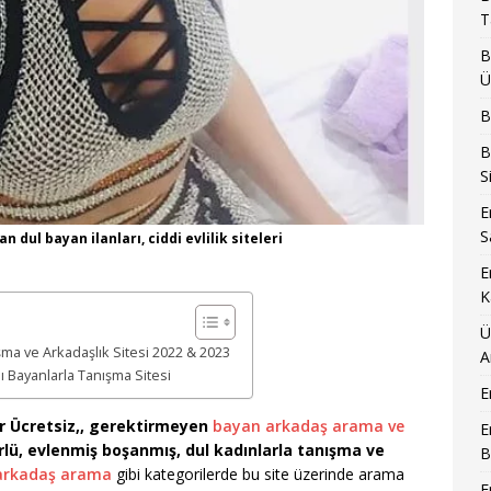
T
B
Ü
B
B
S
E
S
an dul bayan ilanları, ciddi evlilik siteleri
E
K
Ü
ma ve Arkadaşlık Sitesi 2022 & 2023
A
ı Bayanlarla Tanışma Sitesi
E
ir Ücretsiz,, gerektirmeyen
bayan arkadaş arama ve
E
rlü, evlenmiş boşanmış, dul kadınlarla tanışma ve
B
arkadaş arama
gibi kategorilerde bu site üzerinde arama
E