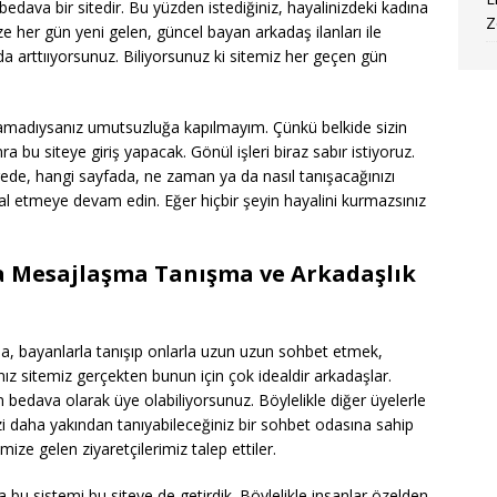
edava bir sitedir. Bu yüzden istediğiniz, hayalinizdeki kadına
Z
 her gün yeni gelen, güncel bayan arkadaş ilanları ile
da arttııyorsunuz. Biliyorsunuz ki sitemiz her geçen gün
lamadıysanız umutsuzluğa kapılmayım. Çünkü belkide sizin
a bu siteye giriş yapacak. Gönül işleri biraz sabır istiyoruz.
erede, hangi sayfada, ne zaman ya da nasıl tanışacağınızı
al etmeye devam edin. Eğer hiçbir şeyin hayalini kurmazsınız
a Mesajlaşma Tanışma ve Arkadaşlık
la, bayanlarla tanışıp onlarla uzun uzun sohbet etmek,
nız sitemiz gerçekten bunun için çok idealdir arkadaşlar.
bedava olarak üye olabiliyorsunuz. Böylelikle diğer üyelerle
izi daha yakından tanıyabileceğiniz bir sohbet odasına sahip
ze gelen ziyaretçilerimiz talep ettiler.
a bu sistemi bu siteye de getirdik. Böylelikle insanlar özelden