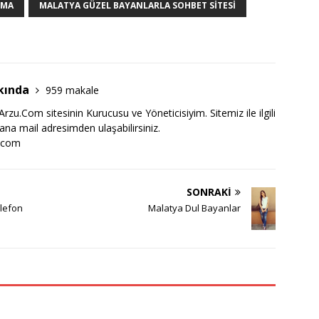
LMA
MALATYA GÜZEL BAYANLARLA SOHBET SITESI
kında
959 makale
zu.Com sitesinin Kurucusu ve Yöneticisiyim. Sitemiz ile ilgili
bana mail adresimden ulaşabilirsiniz.
.com
SONRAKI
elefon
Malatya Dul Bayanlar