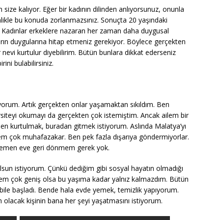
ize kalıyor. Eğer bir kadının dilinden anlıyorsunuz, onunla
inlikle bu konuda zorlanmazsınız. Sonuçta 20 yaşındaki
nı. Kadınlar erkeklere nazaran her zaman daha duygusal
arın duygularına hitap etmeniz gerekiyor. Böylece gerçekten
ir nevi kurtulur diyebilirim. Bütün bunlara dikkat ederseniz
ni bulabilirsiniz.
ıyorum. Artık gerçekten onlar yaşamaktan sıkıldım. Ben
rsiteyi okumayı da gerçekten çok istemiştim. Ancak ailem bir
den kurtulmak, buradan gitmek istiyorum. Aslında Malatya’yı
lem çok muhafazakar. Ben pek fazla dışarıya göndermiyorlar.
 hemen eve geri dönmem gerek yok.
lsun istiyorum. Çünkü dediğim gibi sosyal hayatın olmadığı
rem çok geniş olsa bu yaşıma kadar yalnız kalmazdım. Bütün
 bile başladı. Bende hala evde yemek, temizlik yapıyorum.
olacak kişinin bana her şeyi yaşatmasını istiyorum.