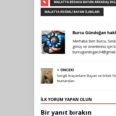
MALATYA BEDAVA BAYAN ARKADAŞ BU
MALATYA RESIMLI BAYAN İLANLARI
Burcu Gündoğan hak
Merhaba Ben Burcu. SesliAr
görüş ve önerileriniz için 
burcugundogan34@gmail
ÖNCEKI
Sevgili Arayanların Bayan ve Erkek T
Numaraları
İLK YORUM YAPAN OLUN
Bir yanıt bırakın