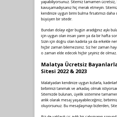
yapabiliyorsunuz. Sitemiz tamamen ücretsiz, b
kavuşamadıysanız hiç merak etmeyin. Sitemize
kendinize uygun birini bulma fırsatımızı daha 
büyüyen bir sitedir.
Bundan dolayı eğer bugün aradığınız aşkı bu
için uygun olan insan yarın ya da bir hafta sonr
Sizin için doğru olan kadınla ya da erkekle n
hiçbir zaman bilemezsiniz. Siz her zaman hay
o zaman elde edecek hiçbir şeyiniz de olmaz.
Malatya Ücretsiz Bayanlarl
Sitesi 2022 & 2023
Malatyadan kendinize uygun kızlarla, kadınlar
birbirinizi tanımak ve arkadaş olmak istiyorsa
Sitemizde bulunan, üyelik sistemine tamamen 
anlık olarak mesaj yaşayabileceğiniz, birbirin
oluyorsunuz. Bu mesajlaşmayı bizlerden, Sitemi
Biz de yaklaşık üç aylık bir çalışmanın sonund