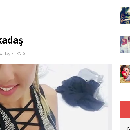
kadaş
kadaşlık
0
B