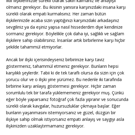
İkili İlişkilerinizde sürekli olarak sakin kalmanız ve anlayışlı
olmanız gerekiyor. Bu ikisinin yanısıra karşınızdaki insana karşı
sürekli olarak empati kurmalısınız. Her zaman bütün
ilişkilerinizde acaba sizin yaptığınızı karşınızdaki arkadaşınız
sevgiliniz ya da eşiniz yapsa nasıl hissederdim diye kendinize
sormanız gerekiyor. Böylelikle çok daha iyi, sağlıklı ve sağlam
ilişkilere sahip olabilirsiniz. İnsanlar artık birbirlerine karşı hiçbir
şekilde tahammül etmiyorlar.
Ancak bir ilişki içerisindeyseniz birbirinize karşı taviz
göstermeniz, tahammül etmeniz gerekiyor. Bunların hepsi
karşılıklı şeylerdir. Tabii ki de tek taraflı olursa da sizin için çok
yorucu olur ve o ilişki yine yürümez. Bu nedenle iki tarafında
birbirine karşı anlayış göstermesi gerekiyor. Hiçbir zaman
sorumlulu tek bir tarafa yüklememeniz gerekiyor muş. Çünkü
eğer böyle yaparsanız fotoğraf çok fazla yıpranır ve sonucunda
sürekli olarak kavgalar, huzursuzluklar çıkmaya başlar. Eğer
bunların yaşanmasını istemiyorsanız ve güzel, düzgün bir
ilişkiye sahip olmak istiyorsanız empati anlayış ve saygıyı asla
ilişkinizden uzaklaştırmamanız gerekiyor.