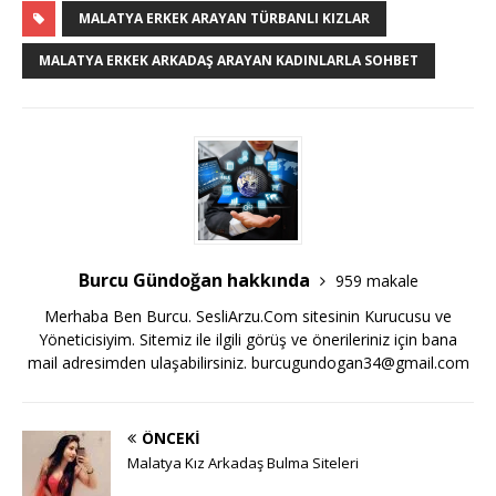
MALATYA ERKEK ARAYAN TÜRBANLI KIZLAR
MALATYA ERKEK ARKADAŞ ARAYAN KADINLARLA SOHBET
Burcu Gündoğan hakkında
959 makale
Merhaba Ben Burcu. SesliArzu.Com sitesinin Kurucusu ve
Yöneticisiyim. Sitemiz ile ilgili görüş ve önerileriniz için bana
mail adresimden ulaşabilirsiniz.
burcugundogan34@gmail.com
ÖNCEKI
Malatya Kız Arkadaş Bulma Siteleri