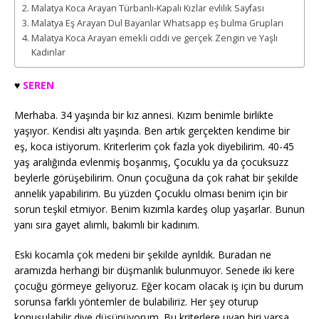
Malatya Koca Arayan Türbanlı-Kapalı Kızlar evlilik Sayfası
Malatya Eş Arayan Dul Bayanlar Whatsapp eş bulma Grupları
Malatya Koca Arayan emekli ciddi ve gerçek Zengin ve Yaşlı
Kadınlar
♥️
SEREN
Merhaba. 34 yaşında bir kız annesi. Kızım benimle birlikte
yaşıyor. Kendisi altı yaşında. Ben artık gerçekten kendime bir
eş, koca istiyorum. Kriterlerim çok fazla yok diyebilirim. 40-45
yaş aralığında evlenmiş boşanmış, Çocuklu ya da çocuksuzz
beylerle görüşebilirim. Onun çocuğuna da çok rahat bir şekilde
annelik yapabilirim. Bu yüzden Çocuklu olması benim için bir
sorun teşkil etmiyor. Benim kızımla kardeş olup yaşarlar. Bunun
yanı sıra gayet alımlı, bakımlı bir kadınım.
Eski kocamla çok medeni bir şekilde ayrıldık. Buradan ne
aramızda herhangi bir düşmanlık bulunmuyor. Senede iki kere
çocuğu görmeye geliyoruz. Eğer kocam olacak iş için bu durum
sorunsa farklı yöntemler de bulabiliriz. Her şey oturup
konuşulabilir diye düşünüyorum. Bu kriterlere uyan biri varsa