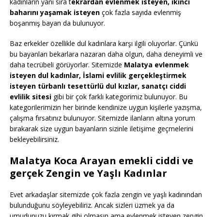
kadınların yanı sıra t
ekrardan evlenmek isteyen, ikinci
baharını yaşamak isteyen
çok fazla sayıda evlenmiş
boşanmış bayan da bulunuyor.
Baz erkekler özellikle dul kadınlara karşı ilgili oluyorlar. Çünkü
bu bayanları bekarlara nazaran daha olgun, daha deneyimli ve
daha tecrübeli görüyorlar. Sitemizde
Malatya evlenmek
isteyen dul kadınlar, İslami evlilik gerçekleştirmek
isteyen türbanlı tesettürlü dul kızlar, sanatçı ciddi
evlilik sitesi
gibi bir çok farklı kategorimiz bulunuyor. Bu
kategorilerimizin her birinde kendinize uygun kişilerle yazışma,
çalışma fırsatınız bulunuyor. Sitemizde ilanların altına yorum
bırakarak size uygun bayanların sizinle iletişime geçmelerini
bekleyebilirsiniz.
Malatya Koca Arayan emekli ciddi ve
gerçek Zengin ve Yaşlı Kadınlar
Evet arkadaşlar sitemizde çok fazla zengin ve yaşlı kadınından
bulunduğunu söyleyebiliriz. Ancak sizleri üzmek ya da
umudunuzu kırmak gibi olmasın ama evlenmek isteyen zengin