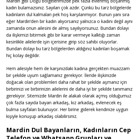
Mardin gibi Doğu bölgelerimizde pek fazla evlenmiş boşanmış
kadın bulamazsınız. Sayıları çok azdır. Çünkü bu tarz bölgelerde
kadınların dul kalmaları pek hoş karşılanmıyor. Bunun yanı sıra
eğer Mardin’den bir kadın alıyorsanız yalnızca o kadını değil aynı
zamanda onun ailesini de almış sayılıyorsunuz. Bundan dolayı
da ilişkimizi bitirmek gibi bir karar vermeye kalktığı zaman
kesinlikle ailelerde işin içerisine girip söz sahibi oluyorlar.
Bundan dolayı bu tarz bölgelerden aldığınız kadınları boşamak
hiç kolay değildir.
Hem ailesiyle hem de karşınızdaki kadına gerçekten muazzam
bir şekilde uyum sağlamanız gerekiyor. İleride ilişkinizde
doğacak olan problemleri daha rahat bir şekilde aşmanız için
birbirinizi ve birbirinizin ailelerini de daha iyi bir şekilde tanımanız
gerekiyor. Sitemizde Mardin ile alakalı olarak açmış olduğumuz
çok fazla sayıda bayan arkadaş, kız arkadaş, evlenecek eş
bulma sayfaları bulunuyor. Her birine giderek kendinize uygun
kişiyle konuşup arkadaş olabilirsiniz.
Mardin Dul Bayanların, Kadınların Cep
Telefon ve Whatsapp Grupları ve