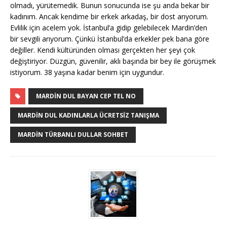
olmadı, yürütemedik. Bunun sonucunda ise şu anda bekar bir
kadınım. Ancak kendime bir erkek arkadaş, bir dost arıyorum.
Evlilik için acelem yok. İstanbul’a gidip gelebilecek Mardin’den
bir sevgili arıyorum. Çünkü İstanbul’da erkekler pek bana göre
değiller. Kendi kültüründen olması gerçekten her şeyi çok
değiştiriyor. Düzgün, güvenilir, aklı başında bir bey ile görüşmek
istiyorum. 38 yaşına kadar benim için uygundur.
MARDIN DUL BAYAN CEP TEL NO
MARDIN DUL KADINLARLA ÜCRETSIZ TANIŞMA
MARDIN TÜRBANLI DULLAR SOHBET