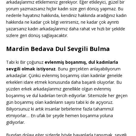
arkadaşlarımız etkilemeniz gerekiyor. Eğer etkileyici, güzel bir
yorum yazmazsanız hiçbir kadın size geri dönüş yapmaz. Bu
nedenle hayatınız hakkında, kendiniz hakkında aradığınız kadın
hakkında ne kadar çok bilgi verirseniz, ne kadar çok ayrıntı
yazarsanız kadın arkadaşlarımız daha rahat ve hızlı bir şekilde
sizlere geri dönüş sağlayacaktır.
Mardin Bedava Dul Sevgili Bulma
Tabi ki Bir çoğunuz
evlenmiş boşanmış, dul kadınlarla
sevgili olmak istiyoruz
. Bunu gerçekten anlayabiliyorum
arkadaşlar. Çünkü evlenmiş boşanmış olan kadınlar genelde
erkekleri idare etmek konusunda daha başarılı oluyorlar. Bu
yüzden erkek arkadaşlarımız genellikle olgun evlenmiş
boşanmış ve dul kadınları tercih ediyorlar. Sitemizde her geçen
gün boşanmış olan kadınların sayısı tabii ki de açıyoruz.
Biliyorsunuz ki artık insanlar birbirlerine fazla tahammül
etmiyorlar… En ufak bir şeyde hemen boşanma yoluna
gidiyorlar.
Bundan dolayı eğer sizlerde böyle bayanlarla tanışmak, sevgili