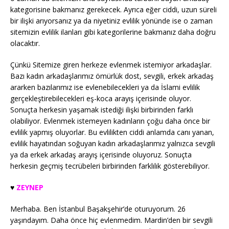
kategorisine bakmanız gerekecek. Ayrıca eğer ciddi, uzun süreli
bir ilişki arıyorsanız ya da niyetiniz evlilik yönünde ise o zaman
sitemizin evlilik ilanları gibi kategorilerine bakmanız daha doğru
olacaktır.
Çünkü Sitemize giren herkeze evlenmek istemiyor arkadaşlar.
Bazı kadın arkadaşlarımız ömürlük dost, sevgili, erkek arkadaş
ararken bazılarımız ise evlenebilecekleri ya da İslami evlilik
gerçekleştirebilecekleri eş-koca arayış içerisinde oluyor.
Sonuçta herkesin yaşamak istediği ilişki birbirinden farklı
olabiliyor. Evlenmek istemeyen kadınların çoğu daha önce bir
evlilik yapmış oluyorlar. Bu evlilikten ciddi anlamda canı yanan,
evlilik hayatından soğuyan kadın arkadaşlarımız yalnızca sevgili
ya da erkek arkadaş arayış içerisinde oluyoruz. Sonuçta
herkesin geçmiş tecrübeleri birbirinden farklılık gösterebiliyor.
♥️
ZEYNEP
Merhaba. Ben İstanbul Başakşehir’de oturuyorum. 26
yaşındayım. Daha önce hiç evlenmedim. Mardin’den bir sevgili