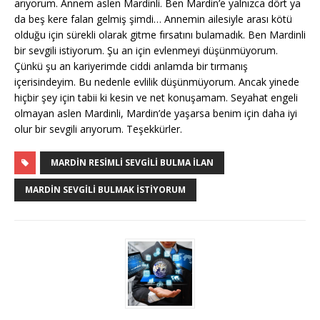
arıyorum. Annem aslen Mardinli. Ben Mardin’e yalnızca dört ya
da beş kere falan gelmiş şimdi… Annemin ailesiyle arası kötü
olduğu için sürekli olarak gitme fırsatını bulamadık. Ben Mardinli
bir sevgili istiyorum. Şu an için evlenmeyi düşünmüyorum.
Çünkü şu an kariyerimde ciddi anlamda bir tırmanış
içerisindeyim. Bu nedenle evlilik düşünmüyorum. Ancak yinede
hiçbir şey için tabii ki kesin ve net konuşamam. Seyahat engeli
olmayan aslen Mardinli, Mardin’de yaşarsa benim için daha iyi
olur bir sevgili arıyorum. Teşekkürler.
MARDIN RESIMLI SEVGILI BULMA İLAN
MARDIN SEVGILI BULMAK İSTIYORUM