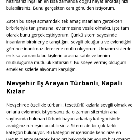
hazırsanız inşallah en kısa zamanda doğru hayat arkadaşınızı
bulabilirsiniz
.
Bunu gerçekten canı gönülden istiyorum
.
Zaten bu siteyi açmamdaki tek amaç insanların gerçekten
birbirleriyle tanışmasına, evlenmesine vesile olmaktı. İşte tam
olarak bunu gerçekleştiriyorum. Çünkü sitem sayesinde
insanların birbirleriyle tanıştığını, sevgili olduğunu ve evlendiğini
görünce inanılmaz derecede mutlu oluyorum. Umarım sizlerde
en kısa zamanda bu kişilerin arasına katılır ve benim
mutluluğuma mutluluk katarsınız. Bu siteye vermiş olduğum
emekleri sizlerle alıyorum karşılığını.
Nevşehir Eş Arayan Türbanlı, Kapalı
Kızlar
Nevşehirde özellikle türbanlı, tesettürlü kızlarla sevgili olmak ve
onlarla evlenmek istiyorsanız da o zaman sitemizin ana
sayfasında bulunan türbanlı bayan arkadaş kategorisinde
aradığınız ruh eşini bulabilirsiniz. Sitemizde bir çok farklı
kategori bulunuyor. Bu kategoriler içerisinde kendinize en
uygun olanını seçerek kendiniz hakkında bir yorum bırakmanız