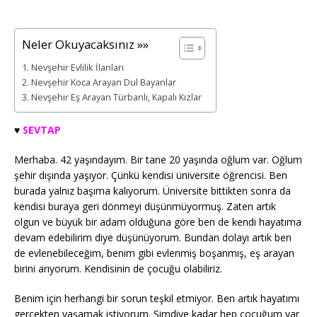
Neler Okuyacaksınız »»
Nevşehir Evlilik İlanları
Nevşehir Koca Arayan Dul Bayanlar
Nevşehir Eş Arayan Türbanlı, Kapalı Kızlar
♥️
SEVTAP
Merhaba. 42 yaşındayım. Bir tane 20 yaşında oğlum var. Oğlum
şehir dışında yaşıyor. Çünkü kendisi üniversite öğrencisi. Ben
burada yalnız başıma kalıyorum. Üniversite bittikten sonra da
kendisi buraya geri dönmeyi düşünmüyormuş. Zaten artık
olgun ve büyük bir adam olduğuna göre ben de kendi hayatıma
devam edebilirim diye düşünüyorum. Bundan dolayı artık ben
de evlenebileceğim, benim gibi evlenmiş boşanmış, eş arayan
birini arıyorum. Kendisinin de çocuğu olabiliriz.
Benim için herhangi bir sorun teşkil etmiyor. Ben artık hayatımı
gerçekten yaşamak istiyorum. Şimdiye kadar hep çocuğum var