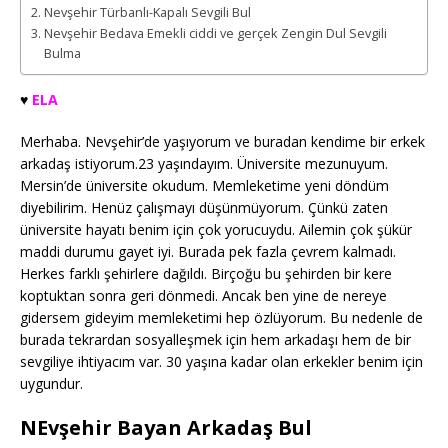
Nevşehir Türbanlı-Kapalı Sevgili Bul
Nevşehir Bedava Emekli ciddi ve gerçek Zengin Dul Sevgili
Bulma
♥️
ELA
Merhaba. Nevşehir’de yaşıyorum ve buradan kendime bir erkek
arkadaş istiyorum.23 yaşındayım. Üniversite mezunuyum.
Mersin’de üniversite okudum. Memleketime yeni döndüm
diyebilirim. Henüz çalışmayı düşünmüyorum. Çünkü zaten
üniversite hayatı benim için çok yorucuydu. Ailemin çok şükür
maddi durumu gayet iyi. Burada pek fazla çevrem kalmadı.
Herkes farklı şehirlere dağıldı. Birçoğu bu şehirden bir kere
koptuktan sonra geri dönmedi. Ancak ben yine de nereye
gidersem gideyim memleketimi hep özlüyorum. Bu nedenle de
burada tekrardan sosyalleşmek için hem arkadaşı hem de bir
sevgiliye ihtiyacım var. 30 yaşına kadar olan erkekler benim için
uygundur.
NEvşehir Bayan Arkadaş Bul