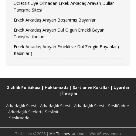
Ücretsiz Üye Olmadan Erkek Arkadaş Arayan Dullar
Tanışma Sitesi
Erkek Arkadaş Arayan Boşanmış Bayanlar
Erkek Arkadaş Arayan Dul Olgun Emekli Bayan
Tanışma ilanları
Erkek Arkadaş Arayan Emekli ve Dul Zengin Bayanlar (
Kadınlar )
Gizlilik Politikası
|
Hakkımızda
|
Şartlar ve Kurallar
|
Uyarılar
|
İletişim
Arkadaşlık Sitesi
|
Arkadaşlık Sitesi
|
Arkadaşlık Sitesi
|
SesliCadde
|
Arkadaşlık Siteleri
|
Seslihit
|
Seslicadde
Telif hakkı © 2026 |
MH Themes
tarafından WordPress teması