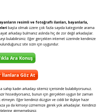
anların resimli ve fotoğraflı ilanları, bayanlarla,
leri
başta olmak üzere çok fazla sayıda kategoride arama
r hayat arkadaşı bulmanız aslında hiç de zor değil arkadaşlar.
eyi bulabilirsiniz. Eğer gerçekten internet üzerinde kendinize
ulunduğunuz site sizin için uygundur.
ıkla Ara Konuş
 İlanlara Göz At
na sahip kadın arkadaşı sitemiz içerisinde bulabiliyorsunuz.
 hazır hissediyorsanız, bunun için gerçekten uygun bir zaman
meyin. Eğer kendinizi düzgün ve ciddi bir ilişkiye hazır
za ya da kimseyi üzmemize gerek yok arkadaşlar. Kendinizi
lelerine girmemelisiniz.