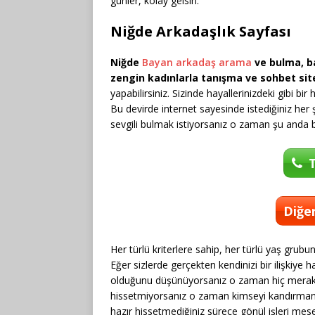
günler, kolay gelsin.
Niğde Arkadaşlık Sayfası
Niğde
Bayan arkadaş arama
ve bulma, bay
zengin kadınlarla tanışma ve sohbet site
yapabilirsiniz. Sizinde hayallerinizdeki gibi bi
Bu devirde internet sayesinde istediğiniz her ş
sevgili bulmak istiyorsanız o zaman şu anda b
T
Diğer
Her türlü kriterlere sahip, her türlü yaş grubu
Eğer sizlerde gerçekten kendinizi bir ilişkiye
olduğunu düşünüyorsanız o zaman hiç merak et
hissetmiyorsanız o zaman kimseyi kandırmanı
hazır hissetmediğiniz sürece gönül işleri mese