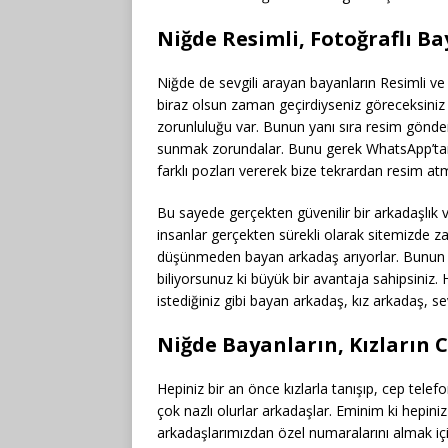
Niğde Resimli, Fotoğraflı Bay
Niğde de sevgili arayan bayanların Resimli ve f
biraz olsun zaman geçirdiyseniz göreceksiniz 
zorunluluğu var. Bunun yanı sıra resim gönde
sunmak zorundalar. Bunu gerek WhatsApp’tan
farklı pozları vererek bize tekrardan resim atm
Bu sayede gerçekten güvenilir bir arkadaşlık ve
insanlar gerçekten sürekli olarak sitemizde zama
düşünmeden bayan arkadaş arıyorlar. Bunun 
biliyorsunuz ki büyük bir avantaja sahipsiniz.
istediğiniz gibi bayan arkadaş, kız arkadaş, se
Niğde Bayanların, Kızların
Hepiniz bir an önce kızlarla tanışıp, cep tele
çok nazlı olurlar arkadaşlar. Eminim ki hepin
arkadaşlarımızdan özel numaralarını almak içi