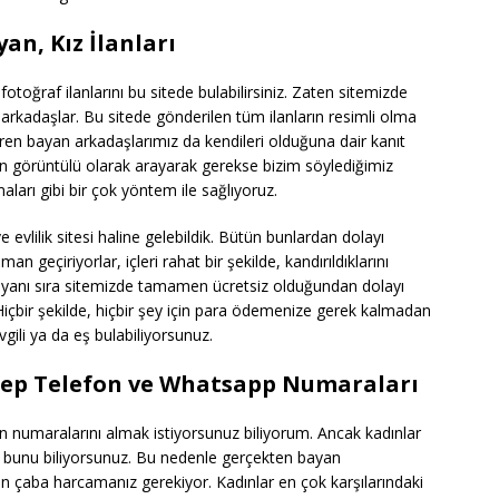
an, Kız İlanları
otoğraf ilanlarını bu sitede bulabilirsiniz. Zaten sitemizde
arkadaşlar. Bu sitede gönderilen tüm ilanların resimli olma
ren bayan arkadaşlarımız da kendileri olduğuna dair kanıt
 görüntülü olarak arayarak gerekse bizim söylediğimiz
aları gibi bir çok yöntem ile sağlıyoruz.
 evlilik sitesi haline gelebildik. Bütün bunlardan dolayı
n geçiriyorlar, içleri rahat bir şekilde, kandırıldıklarını
yanı sıra sitemizde tamamen ücretsiz olduğundan dolayı
 Hiçbir şekilde, hiçbir şey için para ödemenize gerek kalmadan
vgili ya da eş bulabiliyorsunuz.
 Cep Telefon ve Whatsapp Numaraları
fon numaralarını almak istiyorsunuz biliyorum. Ancak kadınlar
iz bunu biliyorsunuz. Bu nedenle gerçekten bayan
n çaba harcamanız gerekiyor. Kadınlar en çok karşılarındaki