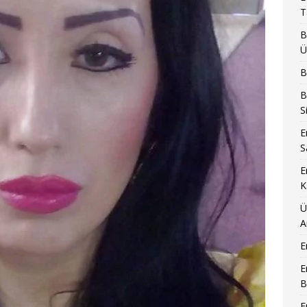
T
B
Ü
B
B
S
E
S
E
K
Ü
A
E
E
B
E