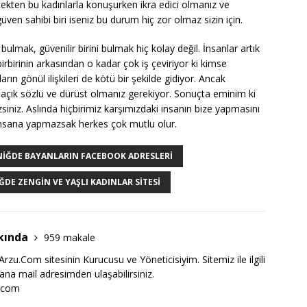
ekten bu kadınlarla konuşurken ikra edici olmanız ve
güven sahibi biri iseniz bu durum hiç zor olmaz sizin için.
bulmak, güvenilir birini bulmak hiç kolay değil. İnsanlar artık
birbirinin arkasından o kadar çok iş çeviriyor ki kimse
n gönül ilişkileri de kötü bir şekilde gidiyor. Ancak
k açık sözlü ve dürüst olmanız gerekiyor. Sonuçta eminim ki
iniz. Aslında hiçbirimiz karşımızdaki insanın bize yapmasını
 insana yapmazsak herkes çok mutlu olur.
NIĞDE BAYANLARIN FACEBOOK ADRESLERI
ĞDE ZENGIN VE YAŞLI KADINLAR SITESI
kında
959 makale
zu.Com sitesinin Kurucusu ve Yöneticisiyim. Sitemiz ile ilgili
bana mail adresimden ulaşabilirsiniz.
.com