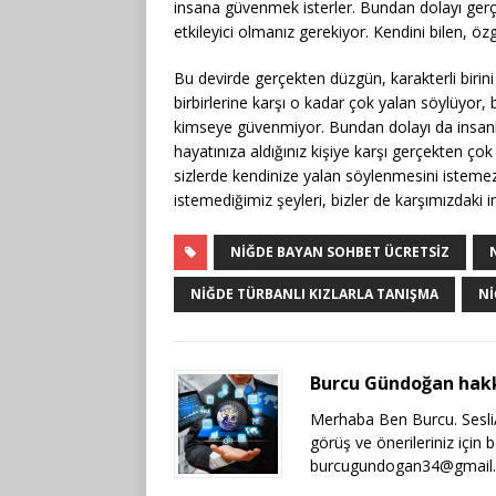
insana güvenmek isterler. Bundan dolayı gerç
etkileyici olmanız gerekiyor. Kendini bilen, öz
Bu devirde gerçekten düzgün, karakterli birini 
birbirlerine karşı o kadar çok yalan söylüyor, 
kimseye güvenmiyor. Bundan dolayı da insanları
hayatınıza aldığınız kişiye karşı gerçekten ço
sizlerde kendinize yalan söylenmesini istemezs
istemediğimiz şeyleri, bizler de karşımızdaki
NIĞDE BAYAN SOHBET ÜCRETSIZ
NIĞDE TÜRBANLI KIZLARLA TANIŞMA
NI
Burcu Gündoğan hak
Merhaba Ben Burcu. SesliAr
görüş ve önerileriniz için 
burcugundogan34@gmail