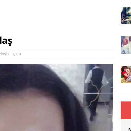
daş
daşlık
0
B