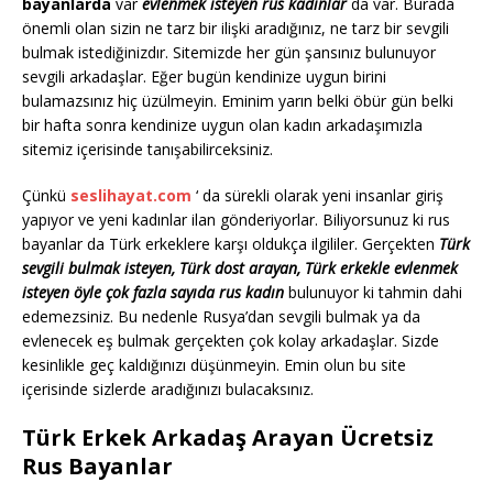
bayanlarda
var
evlenmek isteyen rus kadınlar
da var. Burada
önemli olan sizin ne tarz bir ilişki aradığınız, ne tarz bir sevgili
bulmak istediğinizdır. Sitemizde her gün şansınız bulunuyor
sevgili arkadaşlar. Eğer bugün kendinize uygun birini
bulamazsınız hiç üzülmeyin. Eminim yarın belki öbür gün belki
bir hafta sonra kendinize uygun olan kadın arkadaşımızla
sitemiz içerisinde tanışabilirceksiniz.
Çünkü
seslihayat.com
‘ da sürekli olarak yeni insanlar giriş
yapıyor ve yeni kadınlar ilan gönderiyorlar. Biliyorsunuz ki rus
bayanlar da Türk erkeklere karşı oldukça ilgililer. Gerçekten
Türk
sevgili bulmak isteyen, Türk dost arayan, Türk erkekle evlenmek
isteyen öyle çok fazla sayıda rus kadın
bulunuyor ki tahmin dahi
edemezsiniz. Bu nedenle Rusya’dan sevgili bulmak ya da
evlenecek eş bulmak gerçekten çok kolay arkadaşlar. Sizde
kesinlikle geç kaldığınızı düşünmeyin. Emin olun bu site
içerisinde sizlerde aradığınızı bulacaksınız.
Türk Erkek Arkadaş Arayan Ücretsiz
Rus Bayanlar