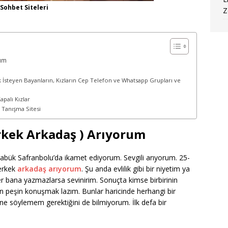
Sohbet Siteleri
Z
rum
 İsteyen Bayanların, Kızların Cep Telefon ve Whatsapp Grupları ve
palı Kızlar
 Tanışma Sitesi
Erkek Arkadaş ) Arıyorum
abük Safranbolu’da ikamet ediyorum. Sevgili arıyorum. 25-
 erkek
arkadaş arıyorum
. Şu anda evlilik gibi bir niyetim ya
r bana yazmazlarsa sevinirim. Sonuçta kimse birbirinin
in peşin konuşmak lazım. Bunlar haricinde herhangi bir
ne söylemem gerektiğini de bilmiyorum. İlk defa bir