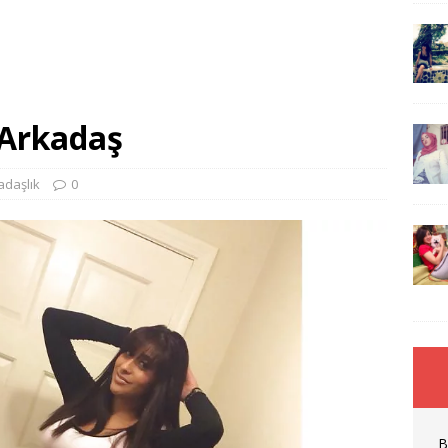
 Arkadaş
adaşlık
0
B