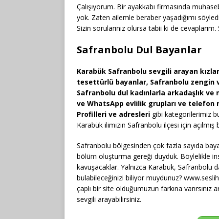
Çalışıyorum. Bir ayakkabı firmasında muhase
yok. Zaten ailemle beraber yaşadığımı söyled
Sizin sorularınız olursa tabii ki de cevapları
Safranbolu Dul Bayanlar
Karabük Safranbolu sevgili arayan kızlar
tesettürlü bayanlar, Safranbolu zengin v
Safranbolu dul kadınlarla arkadaşlık ve m
ve WhatsApp evlilik grupları ve telefon
Profilleri ve adresleri
gibi kategorilerimiz 
Karabük ilimizin Safranbolu ilçesi için açılmış b
Safranbolu bölgesinden çok fazla sayıda bayan 
bölüm oluşturma gereği duyduk. Böylelikle insanl
kavuşacaklar. Yalnızca Karabük, Safranbolu dan
bulabileceğinizi biliyor muydunuz? www.sesli
çaplı bir site olduğumuzun farkına varırsınız
sevgili arayabilirsiniz.