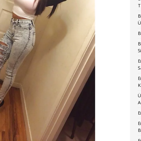
T
B
Ü
B
B
S
E
S
E
K
Ü
A
E
E
B
E