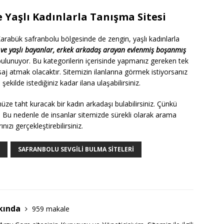
 Yaşlı Kadınlarla Tanışma Sitesi
Karabük safranbolu bölgesinde de zengin, yaşlı kadınlarla
ve yaşlı bayanlar, erkek arkadaş arayan evlenmiş boşanmış
 bulunuyor. Bu kategorilerin içerisinde yapmanız gereken tek
 atmak olacaktır. Sitemizin ilanlarına görmek istiyorsanız
ekilde istediğiniz kadar ilana ulaşabilirsiniz.
ze taht kuracak bir kadın arkadaşı bulabilirsiniz. Çünkü
. Bu nedenle de insanlar sitemizde sürekli olarak arama
nızı gerçekleştirebilirsiniz.
SAFRANBOLU SEVGILI BULMA SITELERI
kında
959 makale