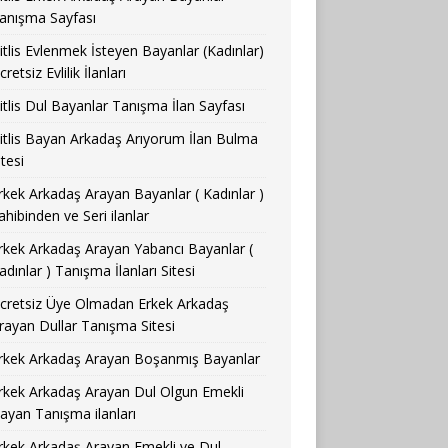
anışma Sayfası
itlis Evlenmek İsteyen Bayanlar (Kadınlar)
cretsiz Evlilik İlanları
itlis Dul Bayanlar Tanışma İlan Sayfası
itlis Bayan Arkadaş Arıyorum İlan Bulma
itesi
rkek Arkadaş Arayan Bayanlar ( Kadınlar )
ahibinden ve Seri ilanlar
rkek Arkadaş Arayan Yabancı Bayanlar (
adınlar ) Tanışma İlanları Sitesi
cretsiz Üye Olmadan Erkek Arkadaş
rayan Dullar Tanışma Sitesi
rkek Arkadaş Arayan Boşanmış Bayanlar
rkek Arkadaş Arayan Dul Olgun Emekli
ayan Tanışma ilanları
rkek Arkadaş Arayan Emekli ve Dul