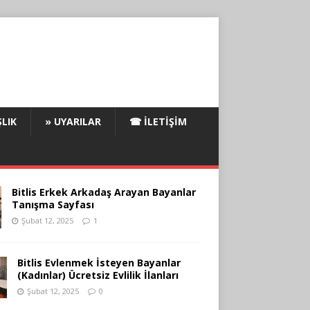
LIK
» UYARILAR
☎ İLETIŞIM
Bitlis Erkek Arkadaş Arayan Bayanlar
Tanışma Sayfası
Şubat 12, 2025
1
Bitlis Evlenmek İsteyen Bayanlar
(Kadınlar) Ücretsiz Evlilik İlanları
Şubat 12, 2025
0