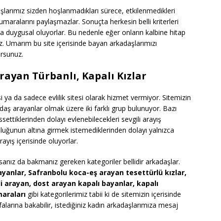
daşlarımız sizden hoşlanmadıkları sürece, etkilenmedikleri
maralarını paylaşmazlar. Sonuçta herkesin belli kriterleri
aha duygusal oluyorlar. Bu nedenle eğer onların kalbine hitap
iz. Umarım bu site içerisinde bayan arkadaşlarımızı
lursunuz.
ayan Türbanlı, Kapalı Kızlar
i ya da sadece evlilik sitesi olarak hizmet vermiyor. Sitemizin
aş arayanlar olmak üzere iki farklı grup bulunuyor. Bazı
issettiklerinden dolayı evlenebilecekleri sevgili arayış
mluluğunun altına girmek istemediklerinden dolayı yalnızca
arayış içerisinde oluyorlar.
rsanız da bakmanız gereken kategoriler bellidir arkadaşlar.
yanlar, Safranbolu koca-eş arayan tesettürlü kızlar,
i arayan, dost arayan kapalı bayanlar, kapalı
araları
gibi kategorilerimiz tabii ki de sitemizin içerisinde
alarına bakabilir, istediğiniz kadın arkadaşlarımıza mesaj