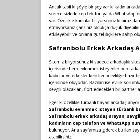
Ancak tabii ki şöyle bir şey var ki kadın arka
sürece sizlerle cep telefon ya da WhatsApp nu
var. Özellikle kadınlar biliyorsunuz ki biraz d
etmiyorsanız şansınız oldukça düşük diyebilir
etkileyebilir ve onlarla güzel ilişkilere sahip o
Safranbolu Erkek Arkadaş Ar
Sitemiz biliyorsunuz ki sadece arkadaşlık sites
içerisinde hem evlenmek isteyenler hem arkad
kadınlar ve erkekler kendilerini evliliğe hazır h
içerisinde oluyorlar. Bazıları ise evlilik soru
sevgili olacakları, flört edecekleri bir partner 
Eğer ki özellikle türbanlı bayan arkadaş arıyo
Safranbolu evlenmek isteyen türbanlı ba
Safranbolu erkek arkadaş arayan, sevgil
kadınların cep telefon ve WhatsApp num
bulunuyor. Ana sayfamıza giderek bu ilan sayf
atabilirsiniz.