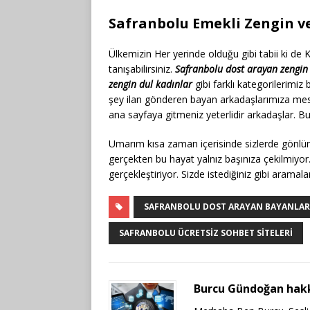
Safranbolu Emekli Zengin ve
Ülkemizin Her yerinde olduğu gibi tabii ki de 
tanışabilirsiniz.
Safranbolu dost arayan zengin 
zengin dul kadınlar
gibi farklı kategorilerimiz
şey ilan gönderen bayan arkadaşlarımıza mesaj
ana sayfaya gitmeniz yeterlidir arkadaşlar. Bu ş
Umarım kısa zaman içerisinde sizlerde gönlünü
gerçekten bu hayat yalnız başınıza çekilmiyor
gerçekleştiriyor. Sizde istediğiniz gibi aramaları
SAFRANBOLU DOST ARAYAN BAYANLAR
SAFRANBOLU ÜCRETSIZ SOHBET SITELERI
Burcu Gündoğan hak