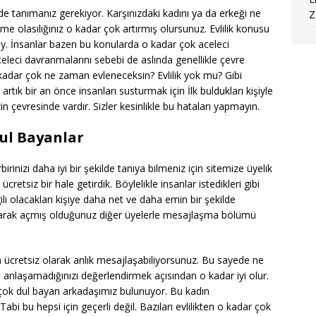
lde tanımanız gerekiyor. Karşınızdaki kadını ya da erkeği ne
Z
eçme olasılığınız o kadar çok artırmış olursunuz. Evlilik konusu
y. İnsanlar bazen bu konularda o kadar çok aceleci
eleci davranmalarını sebebi de aslında genellikle çevre
 kadar çok ne zaman evleneceksin? Evlilik yok mu? Gibi
tık bir an önce insanları susturmak için İlk buldukları kişiyle
in çevresinde vardır. Sizler kesinlikle bu hataları yapmayın.
ul Bayanlar
rbirinizi daha iyi bir şekilde tanıya bilmeniz için sitemize üyelik
etsiz bir hale getirdik. Böylelikle insanlar istedikleri gibi
ili olacakları kişiye daha net ve daha emin bir şekilde
 olarak açmış olduğunuz diğer üyelerle mesajlaşma bölümü
a ücretsiz olarak anlık mesajlaşabiliyorsunuz. Bu sayede ne
p anlaşamadığınızı değerlendirmek açısından o kadar iyi olur.
ok dul bayan arkadaşımız bulunuyor. Bu kadın
abi bu hepsi için geçerli değil. Bazıları evlilikten o kadar çok