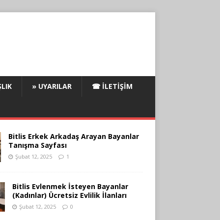
LIK
» UYARILAR
☎ İLETIŞIM
Bitlis Erkek Arkadaş Arayan Bayanlar
Tanışma Sayfası
Şubat 12, 2025
1
Bitlis Evlenmek İsteyen Bayanlar
(Kadınlar) Ücretsiz Evlilik İlanları
Şubat 12, 2025
0