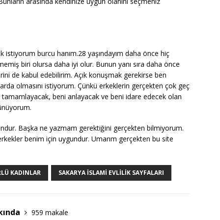
. Bunların arasında kendinize uygun olanını seçmeniz
 istiyorum burcu hanım.28 yaşındayım daha önce hiç
miş biri olursa daha iyi olur. Bunun yanı sıra daha önce
ni de kabul edebilirim. Açık konuşmak gerekirse ben
rda olmasını istiyorum. Çünkü erkeklerin gerçekten çok geç
i tamamlayacak, beni anlayacak ve beni idare edecek olan
şünüyorum.
gundur. Başka ne yazmam gerektiğini gerçekten bilmiyorum.
erkekler benim için uygundur. Umarım gerçekten bu site
RLÜ KADINLAR
SAKARYA İSLAMI EVLILIK SAYFALARI
kında
959 makale