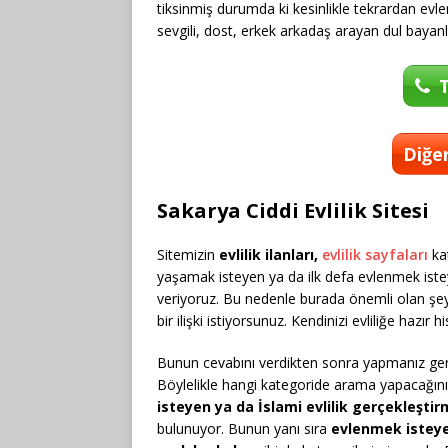
tiksinmiş durumda ki kesinlikle tekrardan ev
sevgili, dost, erkek arkadaş arayan dul bayan
T
Diğer
Sakarya Ciddi Evlilik Sitesi
Sitemizin
evlilik ilanları,
evlilik sayfaları
kat
yaşamak isteyen ya da ilk defa evlenmek iste
veriyoruz. Bu nedenle burada önemli olan şey 
bir ilişki istiyorsunuz. Kendinizi evliliğe ha
Bunun cevabını verdikten sonra yapmanız gere
Böylelikle hangi kategoride arama yapacağınızı
isteyen ya da İslami evlilik gerçekleşti
bulunuyor. Bunun yanı sıra
evlenmek isteye