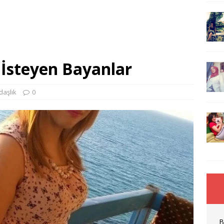
İsteyen Bayanlar
daşlık
0
B