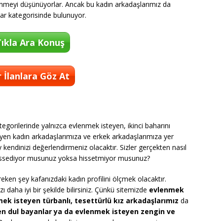
lenmeyi düşünüyorlar. Ancak bu kadın arkadaşlarımız da
lar kategorisinde bulunuyor.
ıkla Ara Konuş
 İlanlara Göz At
egorilerinde yalnızca evlenmek isteyen, ikinci baharını
yen kadın arkadaşlarımıza ve erkek arkadaşlarımıza yer
kendinizi değerlendirmeniz olacaktır. Sizler gerçekten nasıl
zır hissediyor musunuz yoksa hissetmiyor musunuz?
ken şey kafanızdaki kadın profilini ölçmek olacaktır.
 daha iyi bir şekilde bilirsiniz. Çünkü sitemizde
evlenmek
rmek isteyen türbanlı, tesettürlü kız arkadaşlarımız
da
n dul bayanlar ya da evlenmek isteyen zengin ve