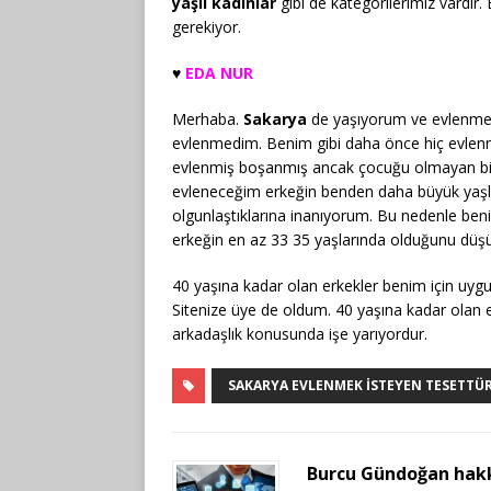
yaşlı kadınlar
gibi de kategorilerimiz vardır
gerekiyor.
♥️
EDA NUR
Merhaba.
Sakarya
de yaşıyorum ve evlenmek
evlenmedim. Benim gibi daha önce hiç evlenme
evlenmiş boşanmış ancak çocuğu olmayan biri
evleneceğim erkeğin benden daha büyük yaşla
olgunlaştıklarına inanıyorum. Bu nedenle ben
erkeğin en az 33 35 yaşlarında olduğunu dü
40 yaşına kadar olan erkekler benim için uy
Sitenize üye de oldum. 40 yaşına kadar olan 
arkadaşlık konusunda işe yarıyordur.
SAKARYA EVLENMEK İSTEYEN TESETTÜ
Burcu Gündoğan hak