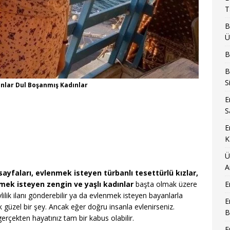
T
B
Ü
B
B
S
nlar Dul Boşanmış Kadınlar
E
S
E
K
Ü
A
ik sayfaları, evlenmek isteyen türbanlı tesettürlü kızlar,
nmek isteyen zengin ve yaşlı kadınlar
başta olmak üzere
E
vlilik ilanı gönderebilir ya da evlenmek isteyen bayanlarla
E
çok güzel bir şey. Ancak eğer doğru insanla evlenirseniz.
B
erçekten hayatınız tam bir kabus olabilir.
E