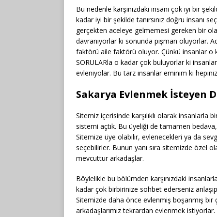
Bu nedenle karşınızdaki insanı çok iyi bir şeki
kadar iyi bir şekilde tanırsınız doğru insanı s
gerçekten aceleye gelmemesi gereken bir ola
davranıyorlar ki sonunda pişman oluyorlar. Ac
faktörü aile faktörü oluyor. Çünkü insanlar o
SORULARla o kadar çok buluyorlar ki insanlar ar
evleniyolar. Bu tarz insanlar eminim ki hepiniz
Sakarya Evlenmek İsteyen D
Sitemiz içerisinde karşılıklı olarak insanlarla bi
sistemi açtık. Bu üyeliği de tamamen bedava, ücr
Sitemize üye olabilir, evlenecekleri ya da sevg
seçebilirler. Bunun yanı sıra sitemizde özel
mevcuttur arkadaşlar.
Böylelikle bu bölümden karşınızdaki insanlarl
kadar çok birbirinize sohbet ederseniz anlaşı
Sitemizde daha önce evlenmiş boşanmış bir ç
arkadaşlarımız tekrardan evlenmek istiyorlar. T