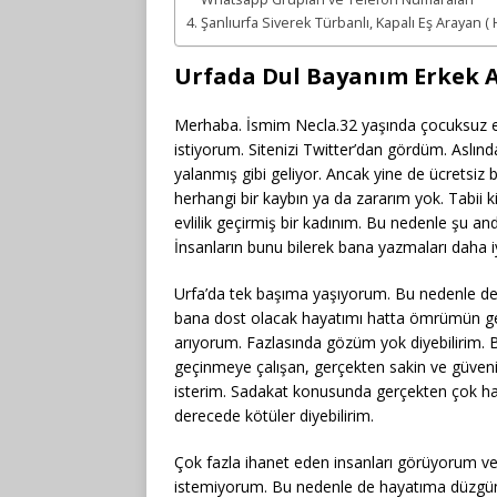
Şanlıurfa Siverek Türbanlı, Kapalı Eş Arayan (
Urfada Dul Bayanım Erkek 
Merhaba. İsmim Necla.32 yaşında çocuksuz e
istiyorum. Sitenizi Twitter’dan gördüm. Aslı
yalanmış gibi geliyor. Ancak yine de ücretsiz
herhangi bir kaybın ya da zararım yok. Tabii k
evlilik geçirmiş bir kadınım. Bu nedenle şu an
İnsanların bunu bilerek bana yazmaları daha iy
Urfa’da tek başıma yaşıyorum. Bu nedenle de 
bana dost olacak hayatımı hatta ömrümün geri
arıyorum. Fazlasında gözüm yok diyebilirim. Be
geçinmeye çalışan, gerçekten sakin ve güveni
isterim. Sadakat konusunda gerçekten çok hass
derecede kötüler diyebilirim.
Çok fazla ihanet eden insanları görüyorum v
istemiyorum. Bu nedenle de hayatıma düzgün bi