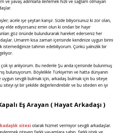
am ve yavaş adımlarla ilerlemek hızlı ve sağlam olmayan
daşlar.
; acele işe şeytan karışır. Sizde biliyorsunuz ki zor olan,
lay elde ediyorsanız emin olun ki ondan bir hayır
bunları göz önünde bulundurarak hareket ederseniz her
kadaşlar. Umarım kısa zaman içerisinde kendinize uygun birini
ak istemediğinize tahmin edebiliyorum. Çünkü yalnızlık bir
geliyor.
ri çok iyi anlıyorum. Bu nedenle Şu anda içerisinde bulunmuş
çmış bulunuyorum. Böylelikle Türkiye’nin ve hatta dünyanın
e uygun sevgili bulmak için, arkadaş bulmak için bu siteye
iteyi iyi bir şekilde değerlendirebilir ve bu siteden en iyi
Kapalı Eş Arayan ( Hayat Arkadaşı )
kadaşlık sitesi
olarak hizmet vermiyor sevgili arkadaşlar.
vlenmek isteyen farklı yaşamlara sahip, farklı istek ve