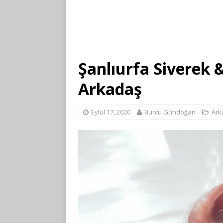
Şanlıurfa Siverek
Arkadaş
Eylül 17, 2020
Burcu Gündoğan
Ark