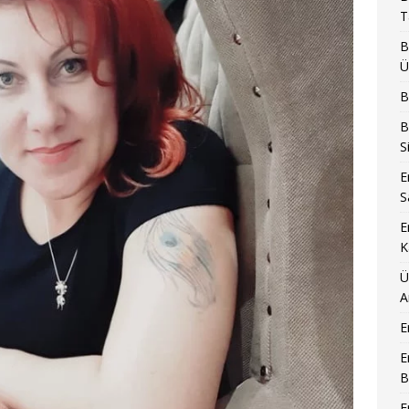
T
B
Ü
B
B
S
E
S
E
K
Ü
A
E
E
B
E