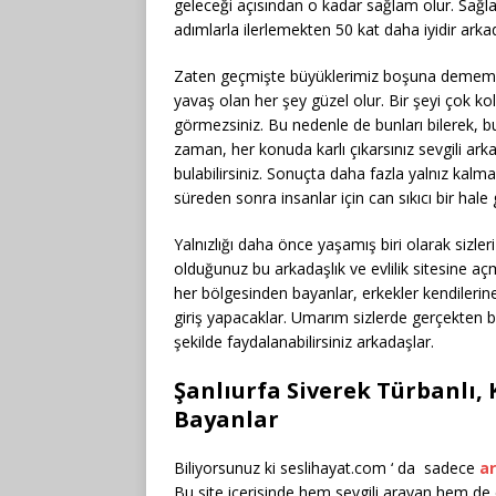
geleceği açısından o kadar sağlam olur. Sağl
adımlarla ilerlemekten 50 kat daha iyidir arka
Zaten geçmişte büyüklerimiz boşuna dememişler
yavaş olan her şey güzel olur. Bir şeyi çok ko
görmezsiniz. Bu nedenle de bunları bilerek, 
zaman, her konuda karlı çıkarsınız sevgili ar
bulabilirsiniz. Sonuçta daha fazla yalnız kalm
süreden sonra insanlar için can sıkıcı bir hale 
Yalnızlığı daha önce yaşamış biri olarak sizle
olduğunuz bu arkadaşlık ve evlilik sitesine a
her bölgesinden bayanlar, erkekler kendilerin
giriş yapacaklar. Umarım sizlerde gerçekten bu s
şekilde faydalanabilirsiniz arkadaşlar.
Şanlıurfa Siverek Türbanlı, 
Bayanlar
Biliyorsunuz ki seslihayat.com ‘ da sadece
ar
Bu site içerisinde hem sevgili arayan hem de e