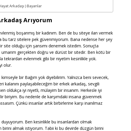
 Hayat Arkadaşı ) Bayanlar
Arkadaş Arıyorum
vlenmiş boşanmış bir kadınım. Ben de bu siteye ilan vermek
nda bu tarz sitelere pek güvenmiyorum. Bana nedense her şey
 bir site olduğu için şansımı denemek istedim. Sonuçta
i umarım gerçekten doğru ve dürüst bir sitedir. Ben kötü bir
da tekrardan evlenmek gibi bir niyetim kesinlikle yok.
i olur.
kimseyle bir Bağım yok diyebilirim. Yalnızca beni sevecek,
 kalanını paylaşabileceğim bir erkek arkadaş, sevgili
n oldukça iyi niyetli, mülayim bir insanım. Herkesle iyi
lir biriyim. Bu nedenle de karşımdaki insana güvenmek
asım. Çünkü insanlar artık birbirlerine karşı inanılmaz
e duyuyorum. Ben kesinlikle bu insanlardan olmak
rini almak istiyorum. Tabii ki bu devirde düzgün birini