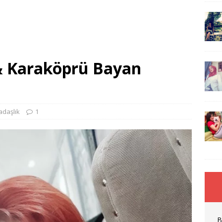
 & Karaköprü Bayan
adaşlık
1
B