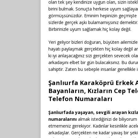
olan tek şey kendinize uygun olan, sizin istekler
birini bulmak. Sonuçta herkese uyum sağlayam
görmüşsünüzdür. Eminim hepinizin geçmişte 
sizlerde gerçek aşkı bulamamışsınız demektir
Birbirinizle uyum sağlamak hiç kolay değil.
Yeri geliyor bizleri doğuran, büyüten ailemizle
hayatı paylaşmak gerçekten hiç kolay değil a
ki iyi anlaşacağınız sizi gerçekten sevecek o
arkadaşını elbet bir gün bulacaksınız. Bu duru
sahiptir. Zaten bu sebeple insanlar genellikle 
Şanlıurfa Karaköprü Erkek 
Bayanların, Kızların Cep Te
Telefon Numaraları
Şanlıurfada yaşayan, sevgili arayan kız
numaralarını
almak istediğinizi de biliyorum
etmemeniz gerekiyor. Kadınlar kesinlikle ace
arkadaşlar. Gerçekten ne kadar yavaş bir şekilde 