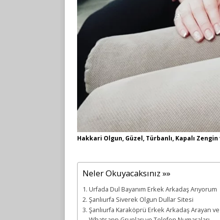
Hakkari Olgun, Güzel, Türbanlı, Kapalı Zengin
Neler Okuyacaksınız »»
Urfada Dul Bayanım Erkek Arkadaş Arıyorum
Şanlıurfa Siverek Olgun Dullar Sitesi
Şanlıurfa Karaköprü Erkek Arkadaş Arayan ve 
Whatsapp Grupları ve Telefon Numaraları