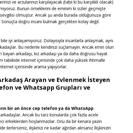
inizi ve arzularınızı karşılayacak (tabii ki bu karşılıklı olacak)
ıyoruz. Bunun örneklerini de eminim ki sizler geçmişte
sevgilisi olmuştur. Ancak şu anda burada olduğunuza göre
. Sonuçta doğru insanı bulmak gerçekten kolay değil.
 bile iyi anlaşamıyoruz. Dolayısıyla insanlarla anlaşmak, aynı
rkadaşlar. Bu nedenle kendinizi suçlamayın. Ancak emin olun
lan bayan arkadaşı, kız arkadaşı ya da daha doğrusu hayat
m tabiikide internet içerisinde çok daha yüksek ihtimalle
internet içerisinde arama yapıyorlar.
Arkadaş Arayan ve Evlenmek İsteyen
lefon ve Whatsapp Grupları ve
ların bir an önce cep telefon ya da WhatsApp
 arkadaşlar. Ancak bu tarz konularda çok fazla acele
leci erkeklerden hoşlanmazlar. Onu da bir kenara yazın
ilerlerseniz, ilişkinizi ne kadar ağırdan alırsanız İlişkinizin