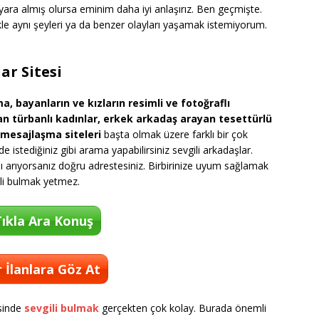
ara almış olursa eminim daha iyi anlaşırız. Ben geçmişte.
kle aynı şeyleri ya da benzer olayları yaşamak istemiyorum.
ar Sitesi
a, bayanların ve kızların resimli ve fotoğraflı
rayan türbanlı kadınlar, erkek arkadaş arayan tesettürlü
a mesajlaşma siteleri
başta olmak üzere farklı bir çok
rde istediğiniz gibi arama yapabilirsiniz sevgili arkadaşlar.
ı arıyorsanız doğru adrestesiniz. Birbirinize uyum sağlamak
ili bulmak yetmez.
ıkla Ara Konuş
 İlanlara Göz At
sinde
sevgili bulmak
gerçekten çok kolay. Burada önemli