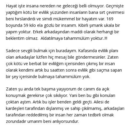
Hayat işte insana nereden ne geleceği belli olmuyor. Geçmişte
yaptığım kötü bir evlilik yüzünden insanların bana sırt çevirmesi
beni hırslandırdı ve simdi mükemmel bir hayatım var. 169
boyunda 59 kilo ela gözlü bir insanım. Kibirli şımarık ukala bir
yapım yoktur. Erkek arkadaşından maddi olarak herhangi bir
beklentim olmaz. Aldatılmaya tahammülüm yoktur..!!!
Sadece sevgili bulmak için buradayım. Kafasında evlilik planı
olan arkadaşlar lütfen hiç mesaj bile göndermesinler. Zaten
çok kötü ve berbat bir evliliğim içerisinden çıkmış bir insan
olarak kendimi artık bu saatten sonra evlilik gibi saçma sapan
bir şey içerisinde bulmaya tahammülüm yok.
Zaten şu anda tek başıma yaşıyorum de canım da açık
konuşmak gerekirse çok sıkılıyor. Yani ben bu gibi konuları
çoktan aştım. Artık bu işler benden geldi geçti. Ailesi de
kardeşleri tarafından dışlanmış ve sahip çıkılmamış, arkadaşları
tarafından reddedilmiş bir insan her zaman tedbirli olmak
zorundadır umarım beni anlıyorsundur.