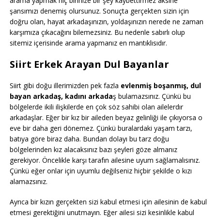
arama yapmak hiç birinize bir şey kaybettirmez aksine
şansımızı denemiş olursunuz. Sonuçta gerçekten sizin için
doğru olan, hayat arkadaşınızın, yoldaşınızın nerede ne zaman
karşımıza çıkacağını bilemezsiniz. Bu nedenle sabırlı olup
sitemiz içerisinde arama yapmanız en mantıklısıdır.
Siirt Erkek Arayan Dul Bayanlar
Siirt gibi doğu illerimizden pek fazla
evlenmiş boşanmış, dul
bayan arkadaş, kadını arkada
ş bulamazsınız. Çünkü bu
bölgelerde ikili ilişkilerde en çok söz sahibi olan ailelerdır
arkadaşlar. Eğer bir kız bir aileden beyaz gelinliği ile çıkıyorsa o
eve bir daha geri dönemez. Çünkü buralardaki yaşam tarzı,
batıya göre biraz daha. Bundan dolayı bu tarz doğu
bölgelerinden kız alacaksınız bazı şeyleri göze almanız
gerekiyor. Öncelikle karşı tarafın ailesine uyum sağlamalısınız.
Çünkü eğer onlar için uyumlu değilseniz hiçbir şekilde o kızı
alamazsınız.
Ayrıca bir kızın gerçekten sizi kabul etmesi için ailesinin de kabul
etmesi gerektiğini unutmayın. Eğer ailesi sizi kesinlikle kabul