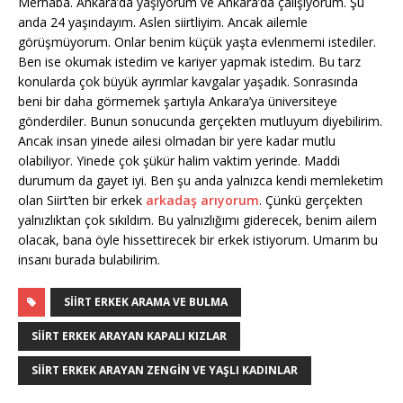
Merhaba. Ankara’da yaşıyorum ve Ankara’da çalışıyorum. Şu
anda 24 yaşındayım. Aslen siirtliyim. Ancak ailemle
görüşmüyorum. Onlar benim küçük yaşta evlenmemi istediler.
Ben ise okumak istedim ve kariyer yapmak istedim. Bu tarz
konularda çok büyük ayrımlar kavgalar yaşadık. Sonrasında
beni bir daha görmemek şartıyla Ankara’ya üniversiteye
gönderdiler. Bunun sonucunda gerçekten mutluyum diyebilirim.
Ancak insan yinede ailesi olmadan bir yere kadar mutlu
olabiliyor. Yinede çok şükür halim vaktim yerinde. Maddi
durumum da gayet iyi. Ben şu anda yalnızca kendi memleketim
olan Siirt’ten bir erkek
arkadaş arıyorum
. Çünkü gerçekten
yalnızlıktan çok sıkıldım. Bu yalnızlığımı giderecek, benim ailem
olacak, bana öyle hissettirecek bir erkek istiyorum. Umarım bu
insanı burada bulabilirim.
SIIRT ERKEK ARAMA VE BULMA
SIIRT ERKEK ARAYAN KAPALI KIZLAR
SIIRT ERKEK ARAYAN ZENGIN VE YAŞLI KADINLAR