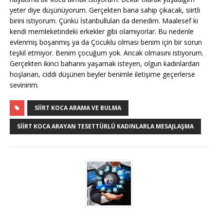
yeter diye düşünüyorum. Gerçekten bana sahip çıkacak, siirtli
birini istiyorum. Çünkü İstanbulluları da denedim. Maalesef ki
kendi memleketindeki erkekler gibi olamıyorlar. Bu nedenle
evlenmiş boşanmış ya da Çocuklu olması benim için bir sorun
teşkil etmiyor. Benim çocuğum yok. Ancak olmasını istiyorum.
Gerçekten ikinci baharını yaşamak isteyen, olgun kadınlardan
hoşlanan, ciddi düşünen beyler benimle iletişime geçerlerse
sevinirim.
SIIRT KOCA ARAMA VE BULMA
SIIRT KOCA ARAYAN TESETTÜRLÜ KADINLARLA MESAJLAŞMA