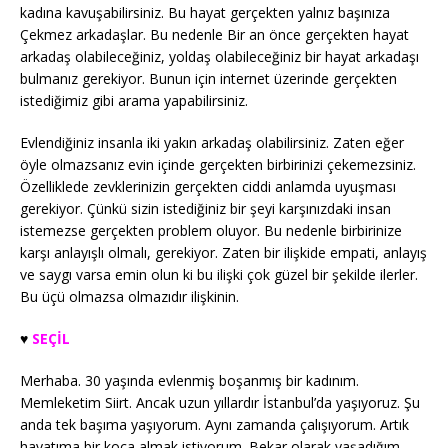
kadına kavuşabilirsiniz. Bu hayat gerçekten yalnız başınıza
Çekmez arkadaşlar. Bu nedenle Bir an önce gerçekten hayat
arkadaş olabileceğiniz, yoldaş olabileceğiniz bir hayat arkadaşı
bulmanız gerekiyor. Bunun için internet üzerinde gerçekten
istediğimiz gibi arama yapabilirsiniz.
Evlendiğiniz insanla iki yakın arkadaş olabilirsiniz. Zaten eğer
öyle olmazsanız evin içinde gerçekten birbirinizi çekemezsiniz.
Özelliklede zevklerinizin gerçekten ciddi anlamda uyuşması
gerekiyor. Çünkü sizin istediğiniz bir şeyi karşınızdaki insan
istemezse gerçekten problem oluyor. Bu nedenle birbirinize
karşı anlayışlı olmalı, gerekiyor. Zaten bir ilişkide empati, anlayış
ve saygı varsa emin olun ki bu ilişki çok güzel bir şekilde ilerler.
Bu üçü olmazsa olmazıdır ilişkinin.
♥️
SEÇİL
Merhaba. 30 yaşında evlenmiş boşanmış bir kadınım.
Memleketim Siirt. Ancak uzun yıllardır İstanbul’da yaşıyoruz. Şu
anda tek başıma yaşıyorum. Aynı zamanda çalışıyorum. Artık
hayatıma bir koca almak istiyorum. Bekar olarak yaşadığım