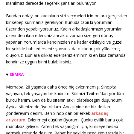
inanılmaz derecede seçerek şansları bulunuyor.
Bundan dolayı bu kadınların sizi seçmeleri için onlara gerçekten
bir sebep sunmanız gerekiyor. Bunuda tabii ki yorumlar
üzerinden yapabiliyorsunuz. Kadın arkadaşlarımızın yorumlar
üzerinden ikna edersiniz ancak o zaman size geri dönüş
yaparlar. Yorumlarda kendinizden ne kadar etkileyici ve güzel
bir şekilde bahsederseniz şansınız da o kadar çok yükselmiş
oluyoruz. Bunlara dikkat ederseniz eminim ki en kısa zamanda
kendinize uygun birini bulabilirsiniz.
♥️
SEMRA
Merhaba. 28 yaşında daha önce hiç evlenmemiş, Sinop’ta
yaşayan, tek yaşayan bir kadınım. Sitenizi Twitter’dan gördüm
burcu hanım. Ben de bu sitenin etkili olabileceğini düşündüm.
Ayrıca sitenize de üye oldum. Ancak yine de biz de ilan
göndereyim dedim. Ben Sinop dan bir erkek
arkadaş
arıyorum
. Evlenmeyi düşünmüyorum. Çünkü evlilik bana çok
mantıksız geliyor. Zaten tek yaşadığım için, kimseye hesap
vermek zorunda değilim. Rahat bir şekilde istediğim tarzda bir