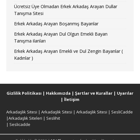
Ücretsiz Üye Olmadan Erkek Arkadaş Arayan Dullar
Tanışma Sitesi
Erkek Arkadaş Arayan Boşanmış Bayanlar
Erkek Arkadaş Arayan Dul Olgun Emekli Bayan
Tanışma ilanları
Erkek Arkadaş Arayan Emekli ve Dul Zengin Bayanlar (
Kadınlar )
Gizlilik Politikası
|
Hakkımızda
|
Şartlar ve Kurallar
|
Uyarılar
|
İletişim
Arkadaşlık Sitesi
|
Arkadaşlık Sitesi
|
Arkadaşlık Sitesi
|
SesliCadde
|
Arkadaşlık Siteleri
|
Seslihit
|
Seslicadde