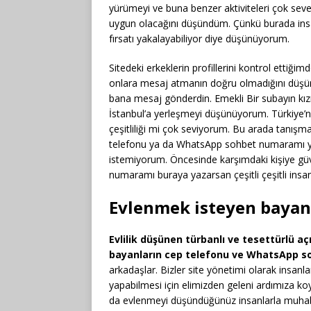
yürümeyi ve buna benzer aktiviteleri çok seve
uygun olacağını düşündüm. Çünkü burada insan
fırsatı yakalayabiliyor diye düşünüyorum.
Sitedeki erkeklerin profillerini kontrol ettiği
onlara mesaj atmanın doğru olmadığını düşü
bana mesaj gönderdin. Emekli Bir subayın kız
İstanbul’a yerleşmeyi düşünüyorum. Türkiye’ni
çeşitliliği mi çok seviyorum. Bu arada tanışma
telefonu ya da WhatsApp sohbet numaramı y
istemiyorum. Öncesinde karşımdaki kişiye gü
numaramı buraya yazarsan çeşitli çeşitli ins
Evlenmek isteyen bayanl
Evlilik düşünen türbanlı ve tesettürlü aç
bayanların cep telefonu ve WhatsApp s
arkadaşlar. Bizler site yönetimi olarak insanlar
yapabilmesi için elimizden geleni ardımıza koy
da evlenmeyi düşündüğünüz insanlarla muhab