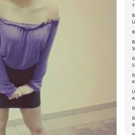
T
B
Ü
B
B
S
E
S
E
K
Ü
A
E
E
B
E