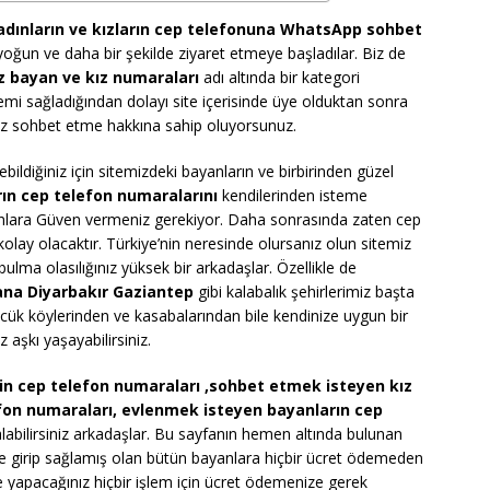
adınların ve kızların cep telefonuna WhatsApp sohbet
oğun ve daha bir şekilde ziyaret etmeye başladılar. Biz de
z bayan ve kız numaraları
adı altında bir kategori
stemi sağladığından dolayı site içerisinde üye olduktan sonra
iz sohbet etme hakkına sahip oluyorsunuz.
bildiğiniz için sitemizdeki bayanların ve birbirinden güzel
arın cep telefon numaralarını
kendilerinden isteme
nlara Güven vermeniz gerekiyor. Daha sonrasında zaten cep
olay olacaktır. Türkiye’nin neresinde olursanız olun sitemiz
ulma olasılığınız yüksek bir arkadaşlar. Özellikle de
ana Diyarbakır Gaziantep
gibi kalabalık şehirlerimiz başta
cük köylerinden ve kasabalarından bile kendinize uygun bir
 aşkı yaşayabilirsiniz.
in cep telefon numaraları ,sohbet etmek isteyen kız
fon numaraları, evlenmek isteyen bayanların cep
labilirsiniz arkadaşlar. Bu sayfanın hemen altında bulunan
e girip sağlamış olan bütün bayanlara hiçbir ücret ödemeden
inde yapacağınız hiçbir işlem için ücret ödemenize gerek