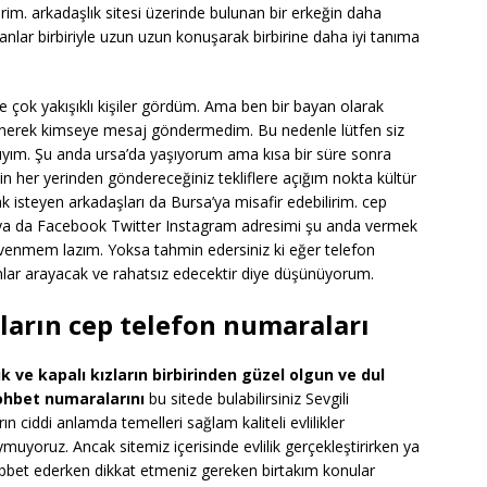
rim. arkadaşlık sitesi üzerinde bulunan bir erkeğin daha
lar birbiriyle uzun uzun konuşarak birbirine daha iyi tanıma
mde çok yakışıklı kişiler gördüm. Ama ben bir bayan olarak
nerek kimseye mesaj göndermedim. Bu nedenle lütfen siz
ıyım. Şu anda ursa’da yaşıyorum ama kısa bir süre sonra
n her yerinden göndereceğiniz tekliflere açığım nokta kültür
k isteyen arkadaşları da Bursa’ya misafir edebilirim. cep
a da Facebook Twitter Instagram adresimi şu anda vermek
venmem lazım. Yoksa tahmin edersiniz ki eğer telefon
anlar arayacak ve rahatsız edecektir diye düşünüyorum.
arın cep telefon numaraları
ık ve kapalı kızların birbirinden güzel olgun ve dul
ohbet numaralarını
bu sitede bulabilirsiniz Sevgili
ın ciddi anlamda temelleri sağlam kaliteli evlilikler
muyoruz. Ancak sitemiz içerisinde evlilik gerçekleştirirken ya
bet ederken dikkat etmeniz gereken birtakım konular