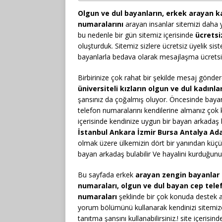
Olgun ve dul bayanların, erkek arayan k
numaralarını
arayan insanlar sitemizi daha y
bu nedenle bir gün sitemiz içerisinde
ücretsi
oluşturduk. Sitemiz sizlere ücretsiz üyelik si
bayanlarla bedava olarak mesajlaşma ücrets
Birbirinize çok rahat bir şekilde mesaj göndere
üniversiteli kızların olgun ve dul kadınl
şansınız da çoğalmış oluyor. Öncesinde baya
telefon numaralarını kendilerine almanız çok k
içerisinde kendinize uygun bir bayan arkadaş b
İstanbul Ankara İzmir Bursa Antalya Ad
olmak üzere ülkemizin dört bir yanından küçü
bayan arkadaş bulabilir Ve hayalini kurduğunuz
Bu sayfada erkek
arayan zengin bayanlar 
numaraları, olgun ve dul bayan cep tele
numaraları
şeklinde bir çok konuda destek a
yorum bölümünü kullanarak kendinizi sitemiz
tanıtma şansını kullanabilirsiniz.! site içeris