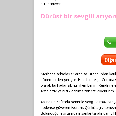
bulunmuyor.
Dürüst bir sevgili arıy
T
Diğer
Merhaba arkadaşlar aranıza İstanbul’dan katıl
dönemlerden geçiyor. Hele bir de şu Corona vir
olarak bu kadar sıkıntılı iken benim Kendime
Ama artık yalnızlık canıma tak etti diyebilirim.
Aslında etrafımda benimle sevgili olmak istey
nedense güvenemiyorum. Çünkü açık konuşmak
Bulunduğum ortamda insanlar tarafından dikk