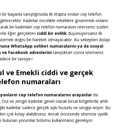
ki bir bayanla tanıştığınızda ilk etapta ondan cep telefon
e getirecektir. Kadınlar öncelikle erkeklere güvenmek onların
 olarak bir kadından cep telefon numarasını isterseniz sizden
enle Eğer gerçekten
ciddi bir evlilik
düşünüyorsanız ilk
 istemek doğru bir hareket olmayacaktır. Bu sebepten dolayı
onuna WhatsApp sohbet numaralarını ya da sosyal
 ve Facebook adreslerini
tanıştıktan sonra istemeniz
dece bir tavsiye.!
l ve Emekli ciddi ve gerçek
elefon numaraları
ayanların cep telefon numaralarını arayanlar
da
 Dul ve zengin kadınlar genel olarak kırsal bölgelerde artık
gibi kadınlar sadece gerçek aşkı huzurlu ve sevgiyi arıyor. Bu
den çok kolay alabilirsiniz. Ancak öncesinde sitemize üyelik
de bulunan yorumlar bölümü kullanmanız gerekiyor.