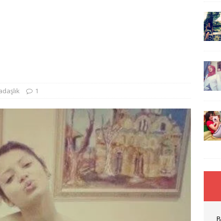
adaşlık
1
B