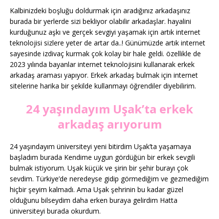
Kalbinizdeki boşluğu doldurmak için aradığınız arkadaşınız
burada bir yerlerde sizi bekliyor olabilir arkadaşlar. hayalini
kurduğunuz aşkı ve gerçek sevgiyi yaşamak için artık internet
teknolojisi sizlere yeter de artar da..! Günümüzde artık internet
sayesinde izdivaç kurmak çok kolay bir hale geldi. özellikle de
2023 yılında bayanlar internet teknolojisini kullanarak erkek
arkadaş araması yapıyor. Erkek arkadaş bulmak için internet
sitelerine harika bir şekilde kullanmayı öğrendiler diyebilirim.
24 yaşındayım Uşak’ta erkek
arkadaş arıyorum
24 yaşındayım üniversiteyi yeni bitirdim Uşak’ta yaşamaya
başladım burada Kendime uygun gördüğün bir erkek sevgili
bulmak istiyorum. Uşak küçük ve şirin bir şehir burayı çok
sevdim. Türkiye’de neredeyse gidip görmediğim ve gezmediğim
hiçbir şeyim kalmadı. Ama Uşak şehrinin bu kadar güzel
olduğunu bilseydim daha erken buraya gelirdim Hatta
üniversiteyi burada okurdum.