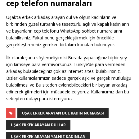
cep telefon numaraları
Uşak’ta erkek arkadaş arayan dul ve olgun kadınların ve
birbirinden güzel türbanlı ve tesettürlü açık ve kapalı kadınların
ve bayanların cep telefonu WhatsApp sohbet numaralarını
bulabilirsiniz. Fakat bunu gerçekleştirmek için öncelikle
gerçekleştirmeniz gereken birtakım konuları bulunuyor.
İlk olarak şunu söylemeliyim ki Burada yapacağınız hiçbir şey
için kimseye para vermiyorsunuz. Türkiye’de para vermeden
arkadaş bulabileceğiniz çok az internet sitesi bulabilirsiniz.
Bizler kullanıcılarımızın sadece gerçek aşkı ve gerçek mutluluğu
bulabilmesi ve Bu siteden evlenebilecekleri bir bayan arkadaş
edinerek gitmeleri için mücadele ediyoruz. Kullanıcımız dan bu
sebepten dolayı para istemiyoruz.
UŞAK ERKEK ARAYAN DUL KADIN NUMARASI
UŞAK ERKEK ARAYAN DULLAR
UŞAK ERKEK ARAYAN YALNIZ KADINLAR