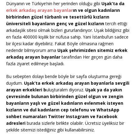
Dünyanın ve Türkiye’nin her yerinden olduğu gibi
Uşak’ta da
erkek arkadaş arayan bayanlar
ın ve olgun kadınların
birbirinden güzel türbanlı ve tesettürlü kızların
üniversiteli bayanların genç ve güzel kızların
tercih ettiği
arkadaşlık sitesi olmak bizleri gururlandırıyor. Uşak bildiğiniz gibi
en fazla 400000 kişilik bir nüfusa sahip. Yani İstanbul’un sadece
bir ilçesi kadar diyebiliriz. Fakat Böyle olmasına rağmen
nedendir bilmiyorum ama
Uşak şehrimizden sitemiz erkek
arkadaş arayan bayanlar
tarafından Her geçen gün daha
fazla ziyaret edilmeye başladı.
Bu sebepten dolayı bende böyle bir sayfa oluşturma gereği
duydum.
Uşak’ta erkek arkadaş arayan bayanlarla sevgili
arayan erkekleri b
uluşturalım diyoruz.
Uşak ya da yakın
çevresinde bulunan birbirinden güzel olgun ve zengin
bayanların yaşlı ve güzel kadınların evlenmek isteyen
kızların ve dul kadınların cep telefonu ve WhatsApp
sohbet numaraları Twitter Instagram ve Facebook
adresleri
burada sizlerle birlikte olabilir. Ücretsiz üyeliksiz bir
şekilde sitemizi istediğiniz gibi kullanabilirsiniz.