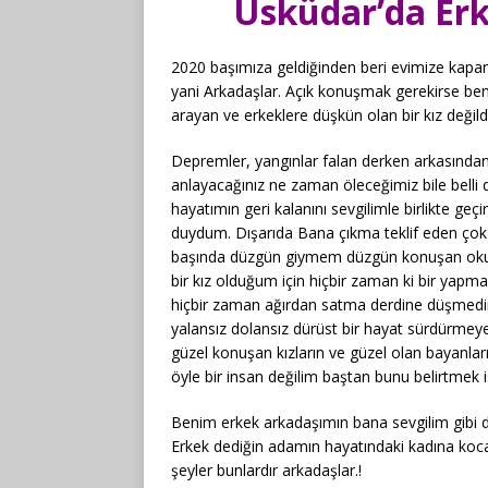
Üsküdar’da Er
2020 başımıza geldiğinden beri evimize kapan
yani Arkadaşlar. Açık konuşmak gerekirse ben
arayan ve erkeklere düşkün olan bir kız değil
Depremler, yangınlar falan derken arkasından 
anlayacağınız ne zaman öleceğimiz bile belli 
hayatımın geri kalanını sevgilimle birlikte ge
duydum. Dışarıda Bana çıkma teklif eden çok i
başında düzgün giymem düzgün konuşan okumuş
bir kız olduğum için hiçbir zaman ki bir yap
hiçbir zaman ağırdan satma derdine düşmedim
yalansız dolansız dürüst bir hayat sürdürmeye
güzel konuşan kızların ve güzel olan bayanl
öyle bir insan değilim baştan bunu belirtmek 
Benim erkek arkadaşımın bana sevgilim gibi 
Erkek dediğin adamın hayatındaki kadına kocası
şeyler bunlardır arkadaşlar.!