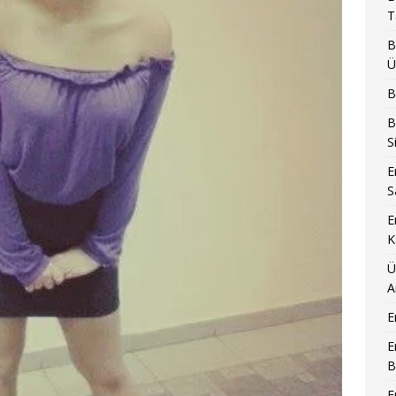
T
B
Ü
B
B
S
E
S
E
K
Ü
A
E
E
B
E