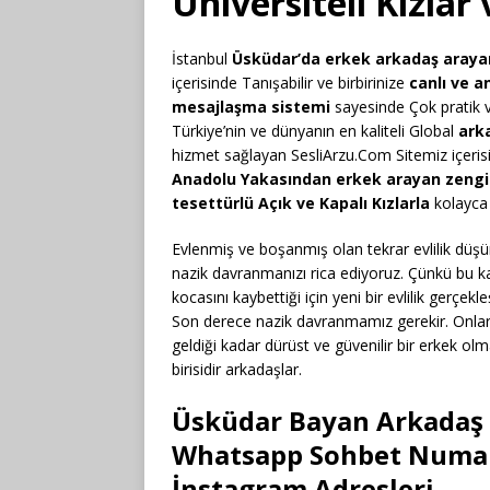
Üniversiteli Kızlar
İstanbul
Üsküdar’da erkek arkadaş arayan 
içerisinde Tanışabilir ve birbirinize
canlı ve a
mesajlaşma sistemi
sayesinde Çok pratik ve
Türkiye’nin ve dünyanın en kaliteli Global
arka
hizmet sağlayan SesliArzu.Com Sitemiz içerisi
Anadolu Yakasından erkek arayan zengin 
tesettürlü Açık ve Kapalı Kızlarla
kolayca i
Evlenmiş ve boşanmış olan tekrar evlilik düşü
nazik davranmanızı rica ediyoruz. Çünkü bu kad
kocasını kaybettiği için yeni bir evlilik gerçek
Son derece nazik davranmamız gerekir. Onları
geldiği kadar dürüst ve güvenilir bir erkek ol
birisidir arkadaşlar.
Üsküdar Bayan Arkadaş 
Whatsapp Sohbet Numara
İnstagram Adresleri