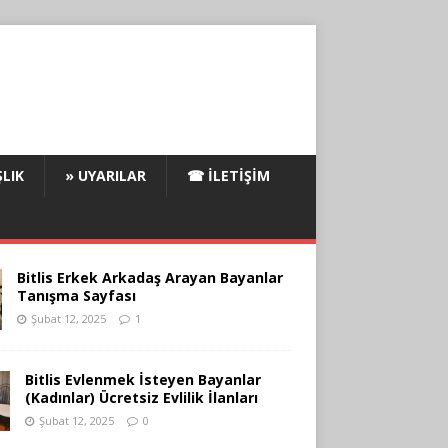
LIK
» UYARILAR
☎ İLETIŞIM
Bitlis Erkek Arkadaş Arayan Bayanlar
Tanışma Sayfası
Şubat 12, 2025
1
Bitlis Evlenmek İsteyen Bayanlar
(Kadınlar) Ücretsiz Evlilik İlanları
Şubat 12, 2025
0