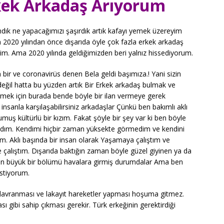
kek Arkadaş Arıyorum
dık ne yapacağımızı şaşırdık artık kafayı yemek üzereyim
 2020 yılından önce dışarıda öyle çok fazla erkek arkadaş
dim. Ama 2020 yılında geldiğimizden beri yalnız hissediyorum.
bir ve coronavirüs denen Bela geldi başımıza.! Yani sizin
değil hatta bu yüzden artık Bir Erkek arkadaş bulmak ve
çirmek için burada bende böyle bir ilan vermeye gerek
nsanla karşılaşabilirsiniz arkadaşlar Çünkü ben bakımlı aklı
 kültürlü bir kızım. Fakat şöyle bir şey var ki ben böyle
madım. Kendimi hiçbir zaman yüksekte görmedim ve kendini
. Aklı başında bir insan olarak Yaşamaya çalıştım ve
 çalıştım. Dışarıda baktığın zaman böyle güzel giyinen ya da
arın büyük bir bölümü havalara girmiş durumdalar Ama ben
istiyorum.
davranması ve lakayıt hareketler yapması hoşuma gitmez.
 gibi sahip çıkması gerekir. Türk erkeğinin gerektirdiği