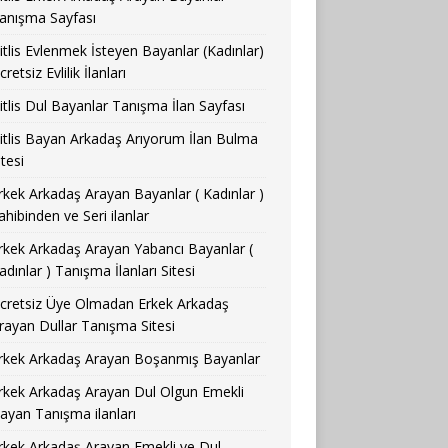
anışma Sayfası
itlis Evlenmek İsteyen Bayanlar (Kadınlar)
cretsiz Evlilik İlanları
itlis Dul Bayanlar Tanışma İlan Sayfası
itlis Bayan Arkadaş Arıyorum İlan Bulma
itesi
rkek Arkadaş Arayan Bayanlar ( Kadınlar )
ahibinden ve Seri ilanlar
rkek Arkadaş Arayan Yabancı Bayanlar (
adınlar ) Tanışma İlanları Sitesi
cretsiz Üye Olmadan Erkek Arkadaş
rayan Dullar Tanışma Sitesi
rkek Arkadaş Arayan Boşanmış Bayanlar
rkek Arkadaş Arayan Dul Olgun Emekli
ayan Tanışma ilanları
rkek Arkadaş Arayan Emekli ve Dul