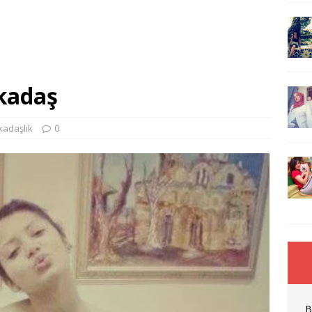
kadaş
kadaşlık
0
B