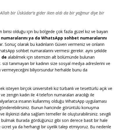
lah bir Üsküdar’a gider iken aldı da bir yağmur diye bir
n birisi olduğu için bu bölgede çok fazla güzel kız ve bayan
n numaralarını ya da WhatsApp sohbet numaralarını
ar. Sonuç olarak bu kadınların Güven vermeniz ve onların
atsApp sohbet numaralarını vermesi gerekir. aynı şekilde
i
de
alabilmek için sitemizin alt bölümünde bulunan
izi tanımayan bir kadının size sosyal medya adreslerini ve
 vermeyeceğini biliyorsundur herhalde bunu da
isteyen birçok üniversiteli kız türbanlı ve tesettürlü açık ve
 zengin kadın ile 4 telefon numaraları aracılığı ile
a milyarlarca insanın kullanmış olduğu WhatsApp uygulaması
 gönderebilirsiniz. Bunun haricinde görüntülü konuşma
 ilişkinizi daha sağlam temeller ile oluşturabilirsiniz. sevgili
 bulmak Burada gördüğünüz gibi son derece basit bir hale
ilde ücret ya da herhangi bir üyelik talep etmiyoruz. Bu nedenle