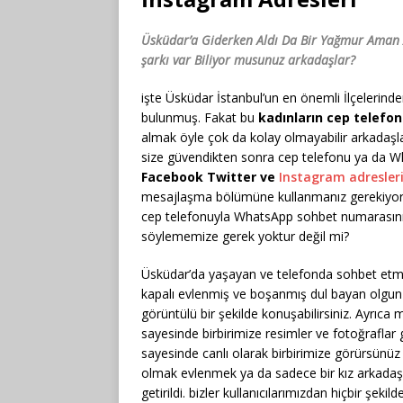
Üsküdar’a Giderken Aldı Da Bir Yağmur Aman Al
şarkı var Biliyor musunuz arkadaşlar?
işte Üsküdar İstanbul’un en önemli İlçelerinde
bulunmuş. Fakat bu
kadınların cep telefo
almak öyle çok da kolay olmayabilir arkadaşl
size güvendikten sonra cep telefonu ya da Wh
Facebook Twitter ve
Instagram adresler
mesajlaşma bölümüne kullanmanız gerekiyor. s
cep telefonuyla WhatsApp sohbet numarasını
söylememize gerek yoktur değil mi?
Üsküdar’da yaşayan ve telefonda sohbet etmek 
kapalı evlenmiş ve boşanmış dul bayan olgun ve
görüntülü bir şekilde konuşabilirsiniz. Ayrıc
sayesinde birbirimize resimler ve fotoğraflar
sayesinde canlı olarak birbirimize görürsünüz ve
olmak evlenmek ya da sadece bir kız arkadaş
getirildi. bizler kullanıcılarımızdan hiçbir şek