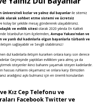
 ve Yalnız Dul Bayanlar
üniversiteli kızlar ve yalnız dul bayanlar
ile sitemiz
nlık olarak sohbet etme sistemi ve ücretsiz
 kolay bir şekilde mesaj göndererek ulaşabilirsiniz.
daşlık ve evlilik sitesi
olarak 2020 yılında En Kaliteli
nde İstanbul’un tüm ilçelerinden,
Avrupa Yakası’ndan ve
ve yanlı dul kadınlarla olgun bayanlarla türbanlı ve
letişim sağlayabilir ve Sevgili olabilirsiniz.!
nen dul kadınlarla iletişim kurarken onlara karşı son derece
ınlar Geçmişinde yaptıkları evlilikten yara almış ya da
leştirmek isteyenler ikinci baharını yaşamak isteyen kadınlardır.
n hassas ruhlarını okşamanız ve onlara karşı Elimizden
manız aradığınız aşkı bulmanız için en önemli konulardan
ve Kız Cep Telefonu ve
ları Facebook Twitter ve