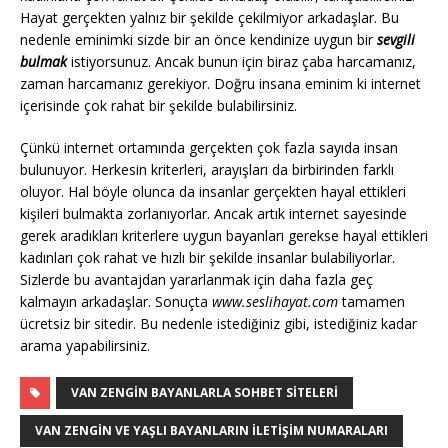
Hayat gerçekten yalnız bir şekilde çekilmiyor arkadaşlar. Bu
nedenle eminimki sizde bir an önce kendinize uygun bir
sevgili
bulmak
istiyorsunuz. Ancak bunun için biraz çaba harcamanız,
zaman harcamanız gerekiyor. Doğru insana eminim ki internet
içerisinde çok rahat bir şekilde bulabilirsiniz.
Çünkü internet ortamında gerçekten çok fazla sayıda insan
bulunuyor. Herkesin kriterleri, arayışları da birbirinden farklı
oluyor. Hal böyle olunca da insanlar gerçekten hayal ettikleri
kişileri bulmakta zorlanıyorlar. Ancak artık internet sayesinde
gerek aradıkları kriterlere uygun bayanları gerekse hayal ettikleri
kadınları çok rahat ve hızlı bir şekilde insanlar bulabiliyorlar.
Sizlerde bu avantajdan yararlanmak için daha fazla geç
kalmayın arkadaşlar. Sonuçta
www.seslihayat.com
tamamen
ücretsiz bir sitedir. Bu nedenle istediğiniz gibi, istediğiniz kadar
arama yapabilirsiniz.
VAN ZENGIN BAYANLARLA SOHBET SITELERI
VAN ZENGIN VE YAŞLI BAYANLARIN İLETIŞIM NUMARALARI