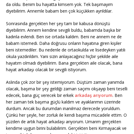
da oldu. Benim bu hayatta kimsem yok. Tek başımayım
diyebilirim. Annemle babam ben çok küçükken ayrıldılar.
Sonrasında gerçekten her şey tam bir kabusa dönüştü
diyebilirim. Annem kendine sevgili buldu, babamda başka bir
kadınla evlendi. Ben ise ortada kaldım. Beni ne annem ne de
babam istemedi. Daha doğrusu onların hayatına giren kişiler
beni istemediler. Bu nedenle de ortaokulda ve lisedeyken yatılı
okula yazdırıldım. Yani sizin anlayacağınız hiçbir şekilde aile
hayatım olmadı diyebilirim. Bana gerçekten aile olacak, bana
hayat arkadaşı olacak bir sevgili istiyorum.
Aslında çok zor bir şey istemiyorum. Düştüm zaman yanımda
olacak, başıma bir şey geldiği zaman saçımı okşayıp beni teselli
edecek, bana güç verecek bir erkek
arkadaş arıyorum
. Ben
her zaman tek başıma güçlü kaldım ve ayaklarımın üzerinde
durdum. Ancak bu durumdan inanılmaz derecede yoruldum.
Çünkü her şeyle, her zorluk ile kendi başıma mücadele ettim. O
yüzden de artık hayat arkadaşı arıyorum. Umarım gerçekten
kendime uygun birini bulabilirim. Gerçekten beni Kırmayacak ve