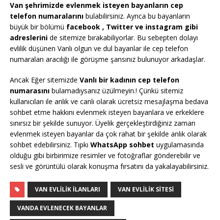
Van şehrimizde evlenmek isteyen bayanların cep
telefon numaralarını
bulabilirsiniz. Ayrıca bu bayanların
büyük bir bölümü
facebook , Twitter ve instagram gibi
adreslerini
de sitemize bırakabiliyorlar. Bu sebepten dolayı
evlilik düşünen Vanlı olgun ve dul bayanlar ile cep telefon
numaraları aracılığı ile görüşme şansınız bulunuyor arkadaşlar.
Ancak Eğer sitemizde
Vanlı bir kadının cep telefon
numarasını
bulamadıysanız üzülmeyin.! Çünkü sitemiz
kullanıcıları ile anlık ve canlı olarak ücretsiz mesajlaşma bedava
sohbet etme hakkını evlenmek isteyen bayanlara ve erkeklere
sınırsız bir şekilde sunuyor. Üyelik gerçekleştirdiğiniz zaman
evlenmek isteyen bayanlar da çok rahat bir şekilde anlık olarak
sohbet edebilirsiniz. Tıpkı
WhatsApp sohbet
uygulamasında
olduğu gibi birbirimize resimler ve fotoğraflar gönderebilir ve
sesli ve görüntülü olarak konuşma fırsatını da yakalayabilirsiniz.
VAN EVLILIK İLANLARI
VAN EVLILIK SITESI
VANDA EVLENECEK BAYANLAR