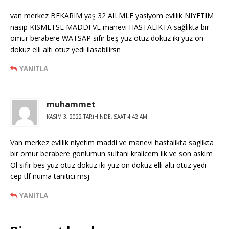
van merkez BEKARIM yaş 32 AILMLE yasiyom evlilik NIYETIM
nasip KISMETSE MADDI VE manevi HASTALIKTA sağlıkta bir
ömür berabere WATSAP sıfır beş yüz otuz dokuz iki yuz on
dokuz elli altı otuz yedi ilasabilirsn
YANITLA
muhammet
KASIM 3, 2022 TARIHINDE, SAAT 4:42 AM
Van merkez evlilik niyetim maddi ve manevi hastalikta saglikta
bir omur berabere gonlumun sultani kralicem ilk ve son askim
Ol sifir bes yuz otuz dokuz iki yuz on dokuz elli alti otuz yedi
cep tlf numa tanitici msj
YANITLA