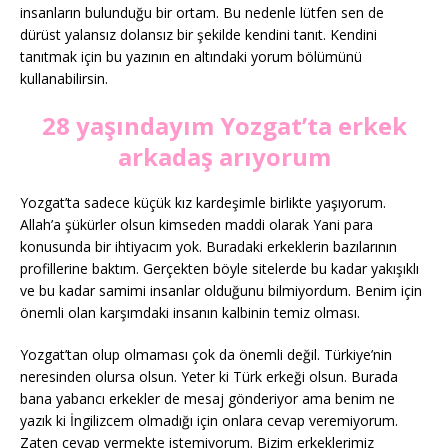
insanların bulunduğu bir ortam. Bu nedenle lütfen sen de
dürüst yalansız dolansız bir şekilde kendini tanıt. Kendini
tanıtmak için bu yazının en altındaki yorum bölümünü
kullanabilirsin.
28 yaşındayım Yozgat’ta erkek
arkadaş arıyorum
Yozgat’ta sadece küçük kız kardeşimle birlikte yaşıyorum.
Allah’a şükürler olsun kimseden maddi olarak Yani para
konusunda bir ihtiyacım yok. Buradaki erkeklerin bazılarının
profillerine baktım. Gerçekten böyle sitelerde bu kadar yakışıklı
ve bu kadar samimi insanlar olduğunu bilmiyordum. Benim için
önemli olan karşımdaki insanın kalbinin temiz olması.
Yozgat’tan olup olmaması çok da önemli değil. Türkiye’nin
neresinden olursa olsun. Yeter ki Türk erkeği olsun. Burada
bana yabancı erkekler de mesaj gönderiyor ama benim ne
yazık ki İngilizcem olmadığı için onlara cevap veremiyorum.
Zaten cevap vermekte istemiyorum. Bizim erkeklerimiz