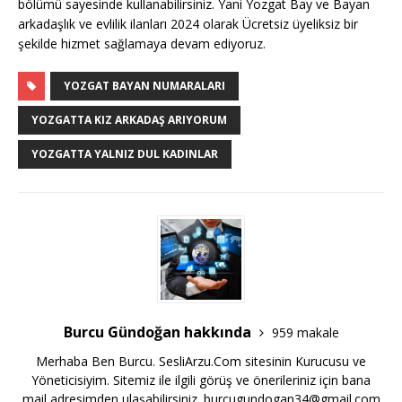
bölümü sayesinde kullanabilirsiniz. Yani Yozgat Bay ve Bayan
arkadaşlık ve evlilik ilanları 2024 olarak Ücretsiz üyeliksiz bir
şekilde hizmet sağlamaya devam ediyoruz.
YOZGAT BAYAN NUMARALARI
YOZGATTA KIZ ARKADAŞ ARIYORUM
YOZGATTA YALNIZ DUL KADINLAR
Burcu Gündoğan hakkında
959 makale
Merhaba Ben Burcu. SesliArzu.Com sitesinin Kurucusu ve
Yöneticisiyim. Sitemiz ile ilgili görüş ve önerileriniz için bana
mail adresimden ulaşabilirsiniz.
burcugundogan34@gmail.com