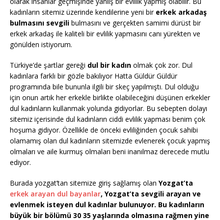
olarak insanlar geçmişinde yanlış bir evlilik yapmış olabilir. Bu
kadınların sitemiz üzerinde kendilerine yeni bir
erkek arkadaş
bulmasını sevgili
bulmasını ve gerçekten samimi dürüst bir
erkek arkadaş ile kaliteli bir evlilik yapmasını canı yürekten ve
gönülden istiyorum.
Türkiye’de şartlar gereği
dul bir kadın
olmak çok zor. Dul
kadınlara farklı bir gözle bakılıyor Hatta Güldür Güldür
programında bile bununla ilgili bir skeç yapılmıştı. Dul olduğu
için onun artık her erkekle birlikte olabileceğini düşünen erkekler
dul kadınların kullanmak yolunda gidiyorlar. Bu sebepten dolayı
sitemiz içerisinde dul kadınların ciddi evlilik yapması benim çok
hoşuma gidiyor. Özellikle de önceki evliliğinden çocuk sahibi
olamamış olan dul kadınların sitemizde evlenerek çocuk yapmış
olmaları ve aile kurmuş olmaları beni inanılmaz derecede mutlu
ediyor.
Burada yozgat’tan sitemize giriş sağlamış olan
Yozgat’ta
erkek arayan dul bayanlar
, Yozgat’ta sevgili arayan ve
evlenmek isteyen dul kadınlar bulunuyor. Bu kadınların
büyük bir bölümü 30 35 yaşlarında olmasına rağmen yine