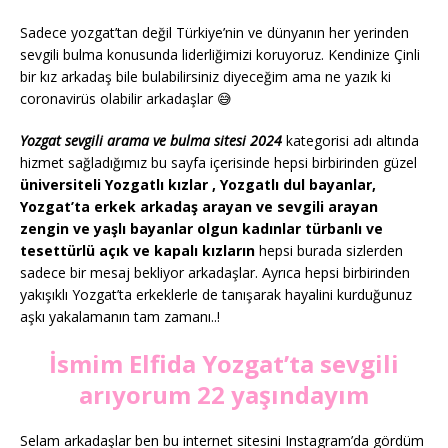
Sadece yozgat’tan değil Türkiye’nin ve dünyanın her yerinden
sevgili bulma konusunda liderliğimizi koruyoruz. Kendinize Çinli
bir kız arkadaş bile bulabilirsiniz diyeceğim ama ne yazık ki
coronavirüs olabilir arkadaşlar 😅
Yozgat sevgili arama ve bulma sitesi 2024
kategorisi adı altında
hizmet sağladığımız bu sayfa içerisinde hepsi birbirinden güzel
üniversiteli Yozgatlı kızlar , Yozgatlı dul bayanlar,
Yozgat’ta erkek arkadaş arayan ve sevgili arayan
zengin ve yaşlı bayanlar olgun kadınlar türbanlı ve
tesettürlü açık ve kapalı kızların
hepsi burada sizlerden
sadece bir mesaj bekliyor arkadaşlar. Ayrıca hepsi birbirinden
yakışıklı Yozgat’ta erkeklerle de tanışarak hayalini kurduğunuz
aşkı yakalamanın tam zamanı..!
İsmim Elfida Yozgat’ta sevgili
arıyorum 22 yaşındayım
Selam arkadaşlar ben bu internet sitesini Instagram’da gördüm