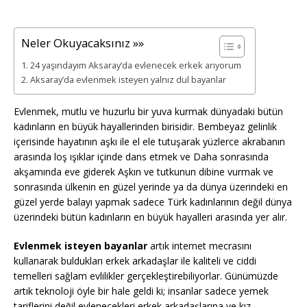
Neler Okuyacaksınız »»
24 yaşındayım Aksaray’da evlenecek erkek arıyorum
Aksaray’da evlenmek isteyen yalnız dul bayanlar
Evlenmek, mutlu ve huzurlu bir yuva kurmak dünyadaki bütün
kadınların en büyük hayallerinden birisidir. Bembeyaz gelinlik
içerisinde hayatının aşkı ile el ele tutuşarak yüzlerce akrabanın
arasında loş ışıklar içinde dans etmek ve Daha sonrasında
akşamında eve giderek Aşkın ve tutkunun dibine vurmak ve
sonrasında ülkenin en güzel yerinde ya da dünya üzerindeki en
güzel yerde balayı yapmak sadece Türk kadınlarının değil dünya
üzerindeki bütün kadınların en büyük hayalleri arasında yer alır.
Evlenmek isteyen bayanlar
artık internet mecrasını
kullanarak buldukları erkek arkadaşlar ile kaliteli ve ciddi
temelleri sağlam evlilikler gerçekleştirebiliyorlar. Günümüzde
artık teknoloji öyle bir hale geldi ki; insanlar sadece yemek
tariflerini değil evlenecekleri erkek arkadaşlarına ve kız