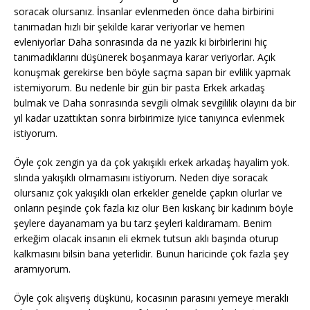
soracak olursanız. İnsanlar evlenmeden önce daha birbirini
tanımadan hızlı bir şekilde karar veriyorlar ve hemen
evleniyorlar Daha sonrasında da ne yazık ki birbirlerini hiç
tanımadıklarını düşünerek boşanmaya karar veriyorlar. Açık
konuşmak gerekirse ben böyle saçma sapan bir evlilik yapmak
istemiyorum. Bu nedenle bir gün bir pasta Erkek arkadaş
bulmak ve Daha sonrasında sevgili olmak sevgililik olayını da bir
yıl kadar uzattıktan sonra birbirimize iyice tanıyınca evlenmek
istiyorum.
Öyle çok zengin ya da çok yakışıklı erkek arkadaş hayalim yok.
slında yakışıklı olmamasını istiyorum. Neden diye soracak
olursanız çok yakışıklı olan erkekler genelde çapkın olurlar ve
onların peşinde çok fazla kız olur Ben kıskanç bir kadınım böyle
şeylere dayanamam ya bu tarz şeyleri kaldıramam. Benim
erkeğim olacak insanın eli ekmek tutsun aklı başında oturup
kalkmasını bilsin bana yeterlidir. Bunun haricinde çok fazla şey
aramıyorum.
Öyle çok alışveriş düşkünü, kocasının parasını yemeye meraklı