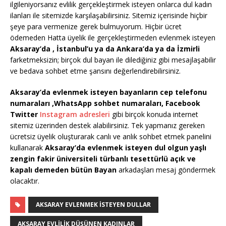
ilgileniyorsanız evlilik gerçekleştirmek isteyen onlarca dul kadın
ilanları ile sitemizde karşılaşabilirsiniz. Sitemiz içerisinde hiçbir
şeye para vermenize gerek bulmuyorum. Hiçbir ücret
ödemeden Hatta üyelik ile gerçekleştirmeden evlenmek isteyen
Aksaray’da , İstanbul’u ya da Ankara’da ya da İzmirli
farketmeksizin; birçok dul bayan ile dilediğiniz gibi mesajlaşabilir
ve bedava sohbet etme şansını değerlendirebilirsiniz.
Aksaray’da evlenmek isteyen bayanların cep telefonu
numaraları ,WhatsApp sohbet numaraları, Facebook
Twitter
Instagram adresleri
gibi birçok konuda internet
sitemiz üzerinden destek alabilirsiniz. Tek yapmanız gereken
ücretsiz üyelik oluşturarak canlı ve anlık sohbet etmek panelini
kullanarak
Aksaray’da evlenmek isteyen dul olgun yaşlı
zengin fakir üniversiteli türbanlı tesettürlü açık ve
kapalı demeden bütün Bayan
arkadaşları mesaj göndermek
olacaktır.
AKSARAY EVLENMEK İSTEYEN DULLAR
AKSARAY EVLILIK DÜŞÜNEN KADINLAR