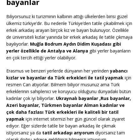
bayanlar
Biliyorsunuz ki turizminin kalbinin attığı ülkelerden birisi güzel
ülkemiz türkiye’dir. Bu nedenle Türkiye’den tatile çıkabilmek için
erkek arkadaş arayan birçok kız ve bayan bulunuyor. Özellikle
de üniversiteli kızlar yanında bir erkek arkadaş ile tatile çıkmaya
bayılıyorlar.
Muğla Bodrum Aydın Didim Kuşadası gibi
yerler özellikle de Antalya ve Alanya
gibi yerler bayanların
en çok tercih ettiği yerler olabiliyor.
Erasmus ve benzeri yerlerde dünyanın her yerinden
yabancı
kızlar ve bayanlar da Türk erkekleri ile tatil yapmak
için
resmen Can atıyorlar. Bilmem biliyor musunuz ama Türk
erkeklerinin sahiplenici ve koruyucu olduğunu dünyadaki bütün
kadınlar çok iyi biliyorlar.
Ukraynalı bayanlar ,Rus bayanlar,
Azeri bayanlar, Türkmen bayanlar Alman kadınlar ve
çok daha fazlası Türk erkekleri ile kaliteli bir tatil
yapmak
için internet sitemizi her gün güncel olarak ziyaret
ediyor. Eğer sizlerde tatile bir bayan arkadaş ile çıkmak
istiyorsanız ya da
tatil arkadaşı arıyorum
diyorsanız tam
olarak doğru adrese geldiğinizi bilmenizi istiyorum.