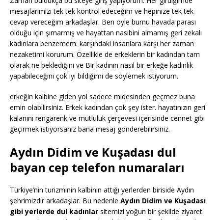
Zaman buldukça bu siteye giriş yapıyorum. Her girdiğimde
mesajlarımızı tek tek kontrol edeceğim ve hepinize tek tek
cevap vereceğim arkadaşlar. Ben öyle burnu havada parası
olduğu için şımarmış ve hayattan nasibini almamış geri zekalı
kadınlara benzemem. karşındaki insanlara karşı her zaman
nezaketimi korurum. Özellikle de erkeklerin bir kadından tam
olarak ne beklediğini ve Bir kadının nasıl bir erkeğe kadınlık
yapabileceğini çok iyi bildiğimi de söylemek istiyorum.
erkeğin kalbine giden yol sadece midesinden geçmez buna
emin olabilirsiniz. Erkek kadından çok şey ister. hayatınızın geri
kalanını rengarenk ve mutluluk çerçevesi içerisinde cennet gibi
geçirmek istiyorsanız bana mesaj gönderebilirsiniz.
Aydın Didim ve Kuşadası dul
bayan cep telefon numaraları
Türkiye’nin turizminin kalbinin attığı yerlerden biriside Aydın
şehrimizdir arkadaşlar. Bu nedenle
Aydın Didim ve Kuşadası
gibi yerlerde dul kadınlar
sitemizi yoğun bir şekilde ziyaret