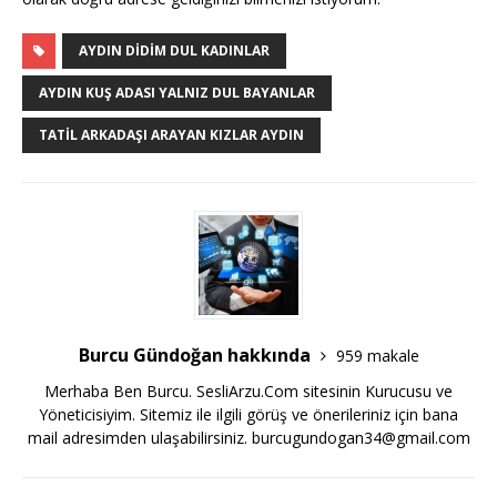
AYDIN DIDIM DUL KADINLAR
AYDIN KUŞ ADASI YALNIZ DUL BAYANLAR
TATIL ARKADAŞI ARAYAN KIZLAR AYDIN
Burcu Gündoğan hakkında
959 makale
Merhaba Ben Burcu. SesliArzu.Com sitesinin Kurucusu ve
Yöneticisiyim. Sitemiz ile ilgili görüş ve önerileriniz için bana
mail adresimden ulaşabilirsiniz.
burcugundogan34@gmail.com