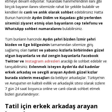
etmeye devam ediyorlar. Yukarıdaki hanımefendinin ilanı gibi
birçok bayanın ilanını sitemizde rahat bir şekilde bulabilir ve
kendileri ile
canlı ve anlık olarak sohbet
edebilirsiniz Hatta
Bunun haricinde
Aydın Didim ve Kuşadası gibi yerlerden
sitemizi ziyaret etmiş olan bayanların cep telefonu ve
WhatsApp sohbet numaralarını
bulabilirsiniz.
Tüm bunların haricinde
Aydın şehri bizden İzmir şehri
bizden ve Ege bölgesinin
tamamından sitemize giriş
sağlamış olan t
urist ve yabancı kızlarla birbirinden güzel
olgun bayanlarla ve dul zengin bayanlarla Facebook
Twitter ve
Instagram adresleri
aracılığı ile sohbet edebilir ve
tanışabilirsiniz.
Evlenmek isteyen Aydın’da dul kadınlar
erkek arkadaş ve sevgili arayan Aydınlı güzel kızlar
burada sizlerin mesajları
da bekliyor arkadaşlar. Türkiye’nin
ve Avrupa’nın en kaliteli evlilik ve arkadaşlık sitesi olarak sizlere
7 gün 24 saat boyunca online ve canlı olarak sohbet etmek
bizleri gururlandırıyor.
Tatil için erkek arkadaş arayan