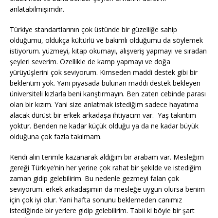
anlatabilmişimdir.
Türkiye standartlarının çok üstünde bir güzelliğe sahip
olduğumu, oldukça kültürlü ve bakımlı olduğumu da söylemek
istiyorum. yüzmeyi, kitap okumayı, alışveriş yapmayı ve sıradan
şeyleri severim. Özellikle de kamp yapmayı ve doğa
yürüyüşlerini çok seviyorum. Kimseden maddi destek gibi bir
beklentim yok. Yani piyasada bulunan maddi destek bekleyen
üniversiteli kızlarla beni karıştırmayın. Ben zaten cebinde parası
olan bir kızım. Yani size anlatmak istediğim sadece hayatıma
alacak dürüst bir erkek arkadaşa ihtiyacım var. Yaş takıntım
yoktur. Benden ne kadar küçük olduğu ya da ne kadar büyük
olduğuna çok fazla takılmam.
Kendi alın terimle kazanarak aldığım bir arabam var. Mesleğim
gereği Türkiye’nin her yerine çok rahat bir şekilde ve istediğim
zaman gidip gelebilirim. Bu nedenle gezmeyi falan çok
seviyorum. erkek arkadaşımın da mesleğe uygun olursa benim
için çok iyi olur. Yani hafta sonunu beklemeden canımız
istediğinde bir yerlere gidip gelebilirim. Tabii ki böyle bir şart