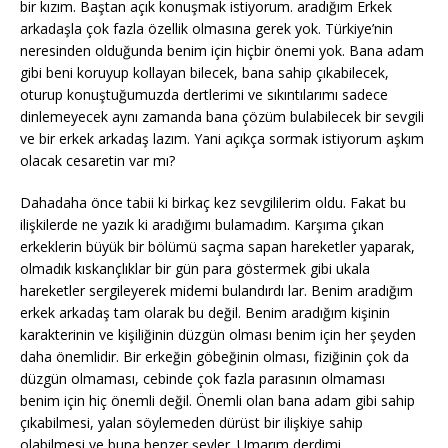
bir kızım. Baştan açık konuşmak istiyorum. aradığım Erkek
arkadaşla çok fazla özellik olmasına gerek yok. Türkiye’nin
neresinden olduğunda benim için hiçbir önemi yok. Bana adam
gibi beni koruyup kollayan bilecek, bana sahip çıkabilecek,
oturup konuştuğumuzda dertlerimi ve sıkıntılarımı sadece
dinlemeyecek aynı zamanda bana çözüm bulabilecek bir sevgili
ve bir erkek arkadaş lazım. Yani açıkça sormak istiyorum aşkım
olacak cesaretin var mı?
Dahadaha önce tabii ki birkaç kez sevgililerim oldu. Fakat bu
ilişkilerde ne yazık ki aradığımı bulamadım. Karşıma çıkan
erkeklerin büyük bir bölümü saçma sapan hareketler yaparak,
olmadık kıskançlıklar bir gün para göstermek gibi ukala
hareketler sergileyerek midemi bulandırdı lar. Benim aradığım
erkek arkadaş tam olarak bu değil. Benim aradığım kişinin
karakterinin ve kişiliğinin düzgün olması benim için her şeyden
daha önemlidir. Bir erkeğin göbeğinin olması, fiziğinin çok da
düzgün olmaması, cebinde çok fazla parasının olmaması
benim için hiç önemli değil. Önemli olan bana adam gibi sahip
çıkabilmesi, yalan söylemeden dürüst bir ilişkiye sahip
olabilmesi ve buna benzer şeyler. Umarım derdimi