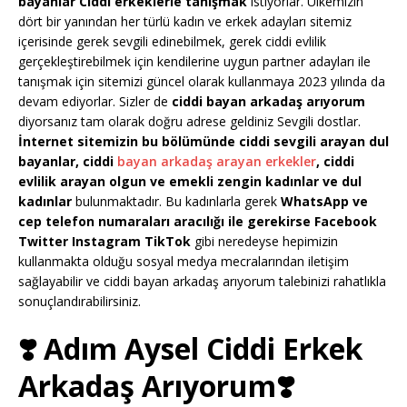
bayanlar Ciddi erkeklerle tanışmak
istiyorlar. Ülkemizin
dört bir yanından her türlü kadın ve erkek adayları sitemiz
içerisinde gerek sevgili edinebilmek, gerek ciddi evlilik
gerçekleştirebilmek için kendilerine uygun partner adayları ile
tanışmak için sitemizi güncel olarak kullanmaya 2023 yılında da
devam ediyorlar. Sizler de
ciddi bayan arkadaş arıyorum
diyorsanız tam olarak doğru adrese geldiniz Sevgili dostlar.
İnternet sitemizin bu bölümünde ciddi sevgili arayan dul
bayanlar, ciddi
bayan arkadaş arayan erkekler
, ciddi
evlilik arayan olgun ve emekli zengin kadınlar ve dul
kadınlar
bulunmaktadır. Bu kadınlarla gerek
WhatsApp ve
cep telefon numaraları aracılığı ile gerekirse Facebook
Twitter Instagram TikTok
gibi neredeyse hepimizin
kullanmakta olduğu sosyal medya mecralarından iletişim
sağlayabilir ve ciddi bayan arkadaş arıyorum talebinizi rahatlıkla
sonuçlandırabilirsiniz.
❣️ Adım Aysel Ciddi Erkek
Arkadaş Arıyorum❣️