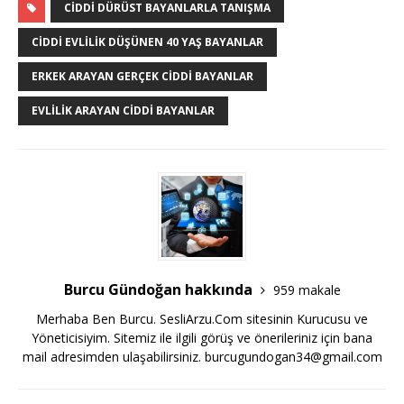
CIDDI DÜRÜST BAYANLARLA TANIŞMA
CIDDI EVLILIK DÜŞÜNEN 40 YAŞ BAYANLAR
ERKEK ARAYAN GERÇEK CIDDI BAYANLAR
EVLILIK ARAYAN CIDDI BAYANLAR
Burcu Gündoğan hakkında
959 makale
Merhaba Ben Burcu. SesliArzu.Com sitesinin Kurucusu ve
Yöneticisiyim. Sitemiz ile ilgili görüş ve önerileriniz için bana
mail adresimden ulaşabilirsiniz.
burcugundogan34@gmail.com