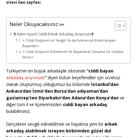
sitesi ilan sayfası
Neler Okuyacaksınız »»
❣️ Adım Aysel Ciddi Erkek Arkadaş Arıyorum❣️
⭐ Ciddi Düşünen ve Sevgili Ya da Evlenecek Erkek Arayan
Bayanlar⭐
⭐ Ciddi Düşünen Erkeklerle Ve Bayanlarla Tanışma Ve Sohbet
Etme⭐
Türkiye’nin en büyük arkadaşlık sitesinde
“ciddi bayan
arkadaş arıyorum
”
diyen bütün beyefendiler için ücretsiz
olarak oluşturmuş olduğumuz bu bölümde
İstanbul’dan
Ankara’dan İzmir’den Bursa’dan adıyaman’dan
gaziantep’ten Diyarbakır’dan Adana’dan Konya’dan
ve
diğer tüm il ve ilçelerimizden
ciddi bayan arkadaş
bulabilirsiniz.
Gerçekten sevgili edinebilmek ve hayatına yeni bir
erkek
arkadaş alabilmek isteyen birbirinden güzel dul