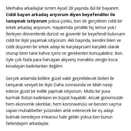
Merhaba arkadaşlar ismim Aysel 28 yaşında dul bir bayanım.
Ciddi bayan arkadaş arıyorum diyen beyefendiler ile
tanışmak istiyorum
yoksa çünkü, ben de gerçekten ciddi bir
erkek arkadaş arıyorum. Hayatımda şimdilik hiç kimse yok.!
İlerleyen dönemlerde dürüst ve güvenilir bir beyefendi bulursam
ciddi bir ilişki yaşamak istiyorum. Aklı başında, kendini bilen ve
ciddi düşünen bir erkek adayı ile karşılaşırsam karşılıklı olarak
oturup birer tane kahve içeriz ve gerekenleri konuşabiliriz. Ben
öyle çok fazla para harcayan alışveriş meraklısı zengin koca
kovalayan kadınlardan değilim.
Gerçek anlamda birlikte güzel vakit geçirebilecek birileri ile
tanışarak seviyeli bir ilişki Daha sonrasında ve Allah nasip
ederse güzel bir evlilik yapmak istiyorum. Mutlu bir yuva
kurmak Bütün kadınların en büyük hayalidir. Ancak günümüzde
hem ekonomik sıkıntılar, hem koronavirüsü ve benzeri saçma
sapan muhabbetler yüzünden artık evlenecek bir eş adayı
bulmak neredeyse imkansız hale geldin yoksa ben bunun
farkındayım arkadaşlar.