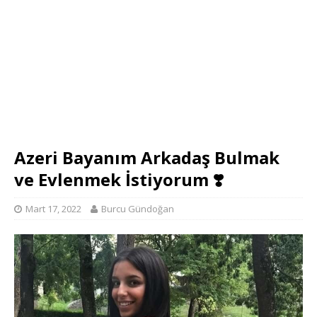
Azeri Bayanım Arkadaş Bulmak
ve Evlenmek İstiyorum ❣️
Mart 17, 2022
Burcu Gündoğan