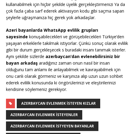
kullanabilmek için hiçbir şekilde üyelik gerçekleştirmenizi Ya da
çok fazla çaba sarf ederek aktivasyon kodu gibi saçma sapan
şeylerle uğraşmanıza hiç gerek yok arkadaşlar.
Azeri bayanlarda WhatsApp evlilik grupları
sayesinde
konuşabilecekleri ve görüşebilecekleri Türkiye’den
yaşayan erkeklerle takılmak istiyorlar. Çünkü sonuç olarak evlilik
gibi bir durum gerçekleşecek s buradaki insanı tanımak isterler.
Aynı şekilde sizlerde
azerbaycan’dan evlenebilirsiniz bir
bayan arkadaş
aradığınız zaman onun nasıl bir insan
olduğunu tam anlamı ile anlayabilmek ve kavrayabilmek için
onu canlı olarak görmeniz ve karşınıza alıp uzun uzun sohbet
ederek evlilik konusunda ki öngörülerinizi ve eleştirilerinizi
kendisine söylemeniz gerekiyor.
AZERBAYCAN EVLENMEK İSTEYEN KIZLAR
AZERBAYCAN EVLENMEK İSTEYENLER
AZERBAYCAN EVLENMEK İSTYEYEN BAYANLAR