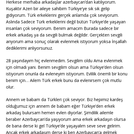
Herkese merhaba arkadaşlar azerbaycan’dan katılıyorum.
Kuşaktır Azeri bir aileye sahibim Türkiye’ye sık sık gelip
gidiyorum. Türk erkeklerini gerçek anlamda çok seviyorum.
Aslında Sadece Türk erkeklerini değil bütün Türkiye’de yaşayan
insanları çok seviyorum. Benim amacım Burada sadece bir
erkek arkadaş ya da sevgili bulmak değildir. Gerçekten sevgili
arıyorum ama sonuç olarak evlenmek istiyorum yoksa İnşallah
dediklerimi anlıyorsunuz.
28 yaşındayım hiç evlenmedim. Sevgilim oldu Ama evlenmek
için olmadı yani. Benim sevgilim olsun ama Türkiye’den olsun
istiyorum onunla da evleneyim istiyorum. Evlilik önemli bir konu
benim için… Ailem Türk erkek bunu da evlenirsem çok mutlu
olur.
Annem ve babam da Türkleri çok seviyor. Biz hepimiz kardeş
olduğumuz için annem de babam eğer Türkiye’den erkek
arkadaş bulursam hemen evlen diyorlar. Şimdilik ailemle
beraber Azerbaycan’da yaşıyorum ama erkek arkadaşın olursa
de bana derse ki gel Türkiye’de yaşayalım seve seve gelirim.
Ancak erkek arkadaşım derse ki ben Azerbaycan’a gelmek