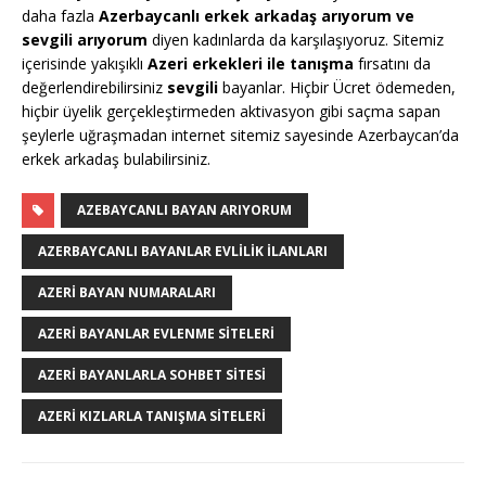
daha fazla
Azerbaycanlı erkek arkadaş arıyorum ve
sevgili arıyorum
diyen kadınlarda da karşılaşıyoruz. Sitemiz
içerisinde yakışıklı
Azeri erkekleri ile tanışma
fırsatını da
değerlendirebilirsiniz
sevgili
bayanlar. Hiçbir Ücret ödemeden,
hiçbir üyelik gerçekleştirmeden aktivasyon gibi saçma sapan
şeylerle uğraşmadan internet sitemiz sayesinde Azerbaycan’da
erkek arkadaş bulabilirsiniz.
AZEBAYCANLI BAYAN ARIYORUM
AZERBAYCANLI BAYANLAR EVLILIK İLANLARI
AZERI BAYAN NUMARALARI
AZERI BAYANLAR EVLENME SITELERI
AZERI BAYANLARLA SOHBET SITESI
AZERI KIZLARLA TANIŞMA SITELERI