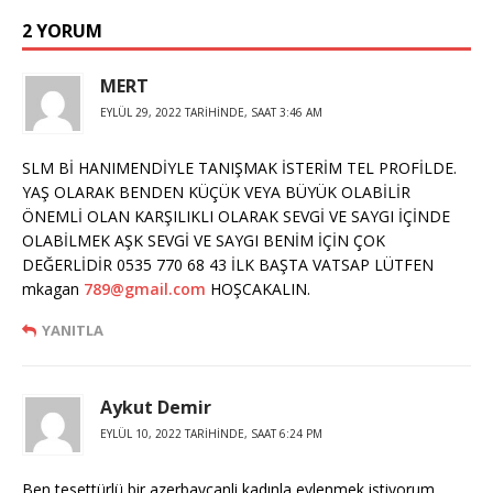
2 YORUM
MERT
EYLÜL 29, 2022 TARIHINDE, SAAT 3:46 AM
SLM Bİ HANIMENDİYLE TANIŞMAK İSTERİM TEL PROFİLDE.
YAŞ OLARAK BENDEN KÜÇÜK VEYA BÜYÜK OLABİLİR
ÖNEMLİ OLAN KARŞILIKLI OLARAK SEVGİ VE SAYGI İÇİNDE
OLABİLMEK AŞK SEVGİ VE SAYGI BENİM İÇİN ÇOK
DEĞERLİDİR 0535 770 68 43 İLK BAŞTA VATSAP LÜTFEN
mkagan
789@gmail.com
HOŞCAKALIN.
YANITLA
Aykut Demir
EYLÜL 10, 2022 TARIHINDE, SAAT 6:24 PM
Ben tesettürlü bir azerbaycanli kadınla evlenmek istiyorum