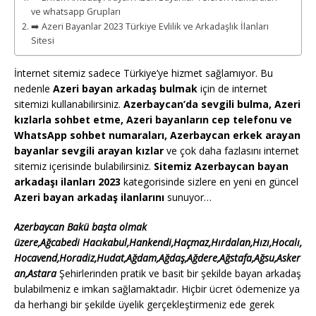
ve whatsapp Grupları
➡️ Azeri Bayanlar 2023 Türkiye Evlilik ve Arkadaşlık İlanları
Sitesi
İnternet sitemiz sadece Türkiye’ye hizmet sağlamıyor. Bu
nedenle
Azeri bayan arkadaş bulmak
için de internet
sitemizi kullanabilirsiniz.
Azerbaycan’da sevgili bulma, Azeri
kızlarla sohbet etme, Azeri bayanların cep telefonu ve
WhatsApp sohbet numaraları, Azerbaycan erkek arayan
bayanlar sevgili arayan kızlar
ve çok daha fazlasını internet
sitemiz içerisinde bulabilirsiniz.
Sitemiz Azerbaycan bayan
arkadaşı ilanları 2023
kategorisinde sizlere en yeni en güncel
Azeri bayan arkadaş ilanlarını
sunuyor…
Azerbaycan Bakü başta olmak
üzere,Ağcabedi Hacıkabul,Hankendi,Haçmaz,Hırdalan,Hızı,Hocalı,
Hocavend,Horadiz,Hudat,Ağdam,Ağdaş,Ağdere,Ağstafa,Ağsu,Asker
an,Astara
Şehirlerinden pratik ve basit bir şekilde bayan arkadaş
bulabilmeniz e imkan sağlamaktadır. Hiçbir ücret ödemenize ya
da herhangi bir şekilde üyelik gerçekleştirmeniz ede gerek