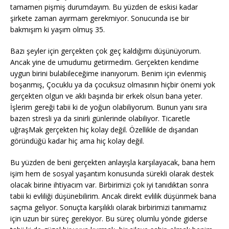
tamamen pişmiş durumdayım. Bu yüzden de eskisi kadar
şirkete zaman ayırmam gerekmiyor. Sonucunda ise bir
bakmışım ki yaşım olmuş 35.
Bazı şeyler için gerçekten çok geç kaldığımı düşünüyorum.
Ancak yine de umudumu getirmedim. Gerçekten kendime
uygun birini bulabileceğime inanıyorum. Benim için evlenmiş
boşanmış, Çocuklu ya da çocuksuz olmasının hiçbir önemi yok
gerçekten olgun ve aklı başında bir erkek olsun bana yeter.
İşlerim gereği tabii ki de yoğun olabiliyorum. Bunun yanı sıra
bazen stresli ya da sinirli günlerinde olabiliyor. Ticaretle
uğraşMak gerçekten hiç kolay değil. Özellikle de dışarıdan
göründüğü kadar hiç ama hiç kolay değil.
Bu yüzden de beni gerçekten anlayışla karşılayacak, bana hem
işim hem de sosyal yaşantım konusunda sürekli olarak destek
olacak birine ihtiyacım var. Birbirimizi çok iyi tanıdıktan sonra
tabii ki evliliği düşünebilirim. Ancak direkt evlilik düşünmek bana
saçma geliyor. Sonuçta karşılıklı olarak birbirimizi tanımamız
için uzun bir süreç gerekiyor. Bu süreç olumlu yönde giderse