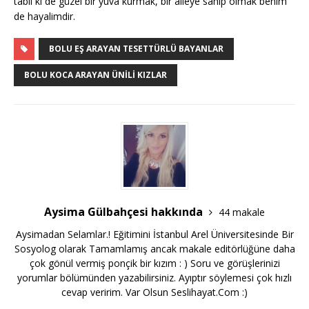
tabii ki de güzel bir yuva kurmak, bir aileye sahip olmak benim
de hayalimdir.
BOLU EŞ ARAYAN TESETTÜRLÜ BAYANLAR
BOLU KOCA ARAYAN ÜNILI KIZLAR
Aysima Gülbahçesi hakkında
44 makale
Aysimadan Selamlar.! Eğitimini İstanbul Arel Üniversitesinde Bir
Sosyolog olarak Tamamlamış ancak makale editörlüğüne daha
çok gönül vermiş ponçik bir kızım : ) Soru ve görüşlerinizi
yorumlar bölümünden yazabilirsiniz. Ayıptır söylemesi çok hızlı
cevap veririm. Var Olsun Seslihayat.Com :)