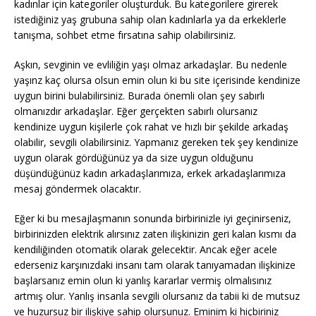
kadınlar için kategoriler oluşturduk. Bu kategorilere girerek
istediğiniz yaş grubuna sahip olan kadınlarla ya da erkeklerle
tanışma, sohbet etme fırsatına sahip olabilirsiniz.
Aşkın, sevginin ve evliliğin yaşı olmaz arkadaşlar. Bu nedenle
yaşınz kaç olursa olsun emin olun ki bu site içerisinde kendinize
uygun birini bulabilirsiniz. Burada önemli olan şey sabırlı
olmanızdır arkadaşlar. Eğer gerçekten sabırlı olursanız
kendinize uygun kişilerle çok rahat ve hızlı bir şekilde arkadaş
olabilir, sevgili olabilirsiniz. Yapmanız gereken tek şey kendinize
uygun olarak gördüğünüz ya da size uygun olduğunu
düşündüğünüz kadın arkadaşlarımıza, erkek arkadaşlarımıza
mesaj göndermek olacaktır.
Eğer ki bu mesajlaşmanın sonunda birbirinizle iyi geçinirseniz,
birbirinizden elektrik alırsınız zaten ilişkinizin geri kalan kısmı da
kendiliğinden otomatik olarak gelecektir. Ancak eğer acele
ederseniz karşınızdaki insanı tam olarak tanıyamadan ilişkinize
başlarsanız emin olun ki yanlış kararlar vermiş olmalısınız
artmış olur. Yanlış insanla sevgili olursanız da tabii ki de mutsuz
ve huzursuz bir ilişkiye sahip olursunuz. Eminim ki hiçbiriniz