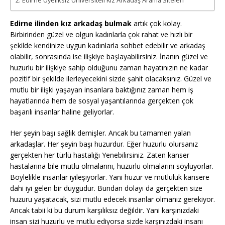
Edirne Üyeliksiz Üniversiteli Kız Arkadaş Arama Siteleri
Edirne ilinden kız arkadaş bulmak
artık çok kolay.
Birbirinden güzel ve olgun kadınlarla çok rahat ve hızlı bir
şekilde kendinize uygun kadınlarla sohbet edebilir ve arkadaş
olabilir, sonrasında ise ilişkiye başlayabilirsiniz. İnanın güzel ve
huzurlu bir ilişkiye sahip olduğunu zaman hayatınızın ne kadar
pozitif bir şekilde ilerleyecekini sizde şahit olacaksınız. Güzel ve
mutlu bir ilişki yaşayan insanlara baktığınız zaman hem iş
hayatlarında hem de sosyal yaşantılarında gerçekten çok
başarılı insanlar haline geliyorlar.
Her şeyin başı sağlık demişler. Ancak bu tamamen yalan
arkadaşlar. Her şeyin başı huzurdur. Eğer huzurlu olursanız
gerçekten her türlü hastalığı Yenebilirsiniz. Zaten kanser
hastalarına bile mutlu olmalarını, huzurlu olmalarını söylüyorlar.
Böylelikle insanlar iyileşiyorlar. Yani huzur ve mutluluk kansere
dahi iyi gelen bir duygudur. Bundan dolayı da gerçekten size
huzuru yaşatacak, sizi mutlu edecek insanlar olmanız gerekiyor.
Ancak tabii ki bu durum karşılıksız değildir. Yani karşınızdaki
insan sizi huzurlu ve mutlu ediyorsa sizde karşınızdaki insanı