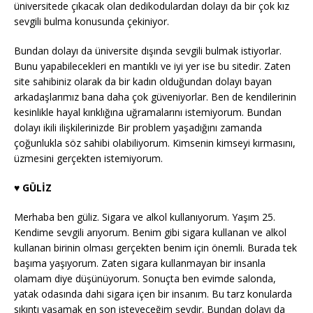
üniversitede çıkacak olan dedikodulardan dolayı da bir çok kız
sevgili bulma konusunda çekiniyor.
Bundan dolayı da üniversite dışında sevgili bulmak istiyorlar.
Bunu yapabilecekleri en mantıklı ve iyi yer ise bu sitedir. Zaten
site sahibiniz olarak da bir kadın olduğundan dolayı bayan
arkadaşlarımız bana daha çok güveniyorlar. Ben de kendilerinin
kesinlikle hayal kırıklığına uğramalarını istemiyorum. Bundan
dolayı ikili ilişkilerinizde Bir problem yaşadığını zamanda
çoğunlukla söz sahibi olabiliyorum. Kimsenin kimseyi kırmasını,
üzmesini gerçekten istemiyorum.
♥️
GÜLİZ
Merhaba ben güliz. Sigara ve alkol kullanıyorum. Yaşım 25.
Kendime sevgili arıyorum. Benim gibi sigara kullanan ve alkol
kullanan birinin olması gerçekten benim için önemli. Burada tek
başıma yaşıyorum. Zaten sigara kullanmayan bir insanla
olamam diye düşünüyorum. Sonuçta ben evimde salonda,
yatak odasında dahi sigara içen bir insanım. Bu tarz konularda
sıkıntı yaşamak en son isteyeceğim şeydir. Bundan dolayı da