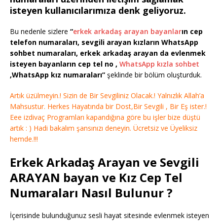
isteyen kullanıcılarımıza denk geliyoruz.
Bu nedenle sizlere
“
erkek arkadaş arayan bayanlar
ın cep
telefon numaraları, sevgili arayan kızların WhatsApp
sohbet numaraları, erkek arkadaş arayan da evlenmek
isteyen bayanların cep tel no ,
WhatsApp kızla sohbet
,WhatsApp kız numaraları”
şeklinde bir bölüm oluşturduk.
Artık üzülmeyin.! Sizin de Bir Sevgiliniz Olacak.! Yalnızlık Allah’a
Mahsustur. Herkes Hayatında bir Dost,Bir Sevgili , Bir Eş ister.!
Eee izdivaç Programları kapandığına göre bu işler bize düştü
artık : ) Hadi bakalım şansınızı deneyin. Ücretsiz ve Üyeliksiz
hemde.!!!
Erkek Arkadaş Arayan ve Sevgili
ARAYAN bayan ve Kız Cep Tel
Numaraları Nasıl Bulunur ?
İçerisinde bulunduğunuz sesli hayat sitesinde evlenmek isteyen