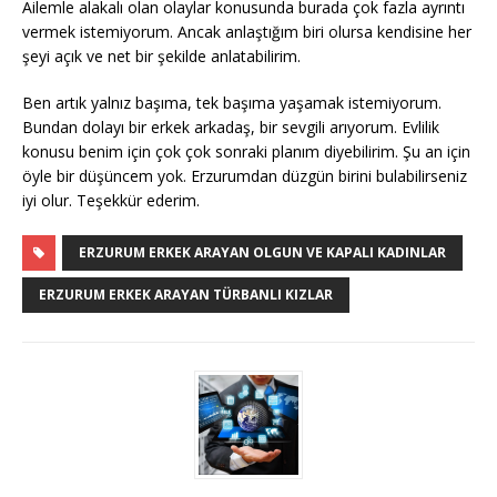
Ailemle alakalı olan olaylar konusunda burada çok fazla ayrıntı
vermek istemiyorum. Ancak anlaştığım biri olursa kendisine her
şeyi açık ve net bir şekilde anlatabilirim.
Ben artık yalnız başıma, tek başıma yaşamak istemiyorum.
Bundan dolayı bir erkek arkadaş, bir sevgili arıyorum. Evlilik
konusu benim için çok çok sonraki planım diyebilirim. Şu an için
öyle bir düşüncem yok. Erzurumdan düzgün birini bulabilirseniz
iyi olur. Teşekkür ederim.
ERZURUM ERKEK ARAYAN OLGUN VE KAPALI KADINLAR
ERZURUM ERKEK ARAYAN TÜRBANLI KIZLAR