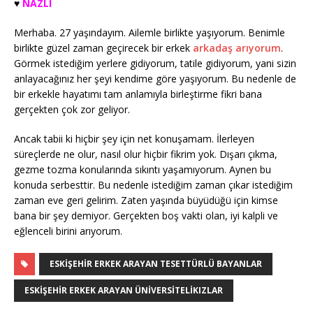
♥️
NAZLI
Merhaba. 27 yaşındayım. Ailemle birlikte yaşıyorum. Benimle
birlikte güzel zaman geçirecek bir erkek
arkadaş arıyorum
.
Görmek istediğim yerlere gidiyorum, tatile gidiyorum, yani sizin
anlayacağınız her şeyi kendime göre yaşıyorum. Bu nedenle de
bir erkekle hayatımı tam anlamıyla birleştirme fikri bana
gerçekten çok zor geliyor.
Ancak tabii ki hiçbir şey için net konuşamam. İlerleyen
süreçlerde ne olur, nasıl olur hiçbir fikrim yok. Dışarı çıkma,
gezme tozma konularında sıkıntı yaşamıyorum. Aynen bu
konuda serbesttir. Bu nedenle istediğim zaman çıkar istediğim
zaman eve geri gelirim. Zaten yaşında büyüdüğü için kimse
bana bir şey demiyor. Gerçekten boş vakti olan, iyi kalpli ve
eğlenceli birini arıyorum.
ESKIŞEHIR ERKEK ARAYAN TESETTÜRLÜ BAYANLAR
ESKIŞEHIR ERKEK ARAYAN ÜNIVERSITELIKIZLAR