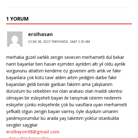
1 YORUM
erolhasan
OCAK 28, 2023 TARIHINDE, SAAT 2:30 AM
merhaba güzel varlıklı zengin sevecen merhametli dul bekär
narin bayanlar ben hasan eşimden ayrıldım altı yıl oldu ayrılık
vurgununu atlattım kendime öz güvenim arttı artık ve fakir
bayanlara çok kötü tavır aldım artım yediğim darbe fakir
bayandan geldi bende gariban fakirim ama çalışkanım
dürüstüm bu sebebten evi olan arabası olan maddi sıkıntısı
olmayan bir eskişehirli bayan ile tanışmak isterim nedenmi
eskişehir çünkü eskişehirde çok bu vasıflara uyan merhametli
şefkatli olgun zengin bayan varmış öyle duydum umarım
yanılmıyorumdur bu arada yaş takıntım yoktur istanbulda
sevgiler saygılar
erolbeyim98@gmail.com