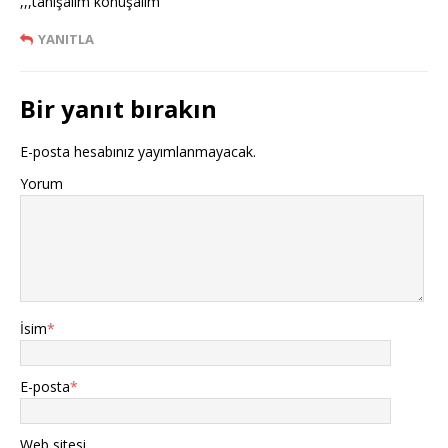
,,,tanışalım konuşalım
YANITLA
Bir yanıt bırakın
E-posta hesabınız yayımlanmayacak.
Yorum
İsim
*
E-posta
*
Web sitesi