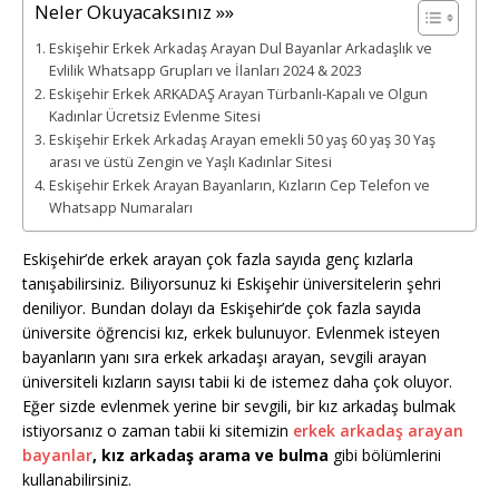
Neler Okuyacaksınız »»
Eskişehir Erkek Arkadaş Arayan Dul Bayanlar Arkadaşlık ve
Evlilik Whatsapp Grupları ve İlanları 2024 & 2023
Eskişehir Erkek ARKADAŞ Arayan Türbanlı-Kapalı ve Olgun
Kadınlar Ücretsiz Evlenme Sitesi
Eskişehir Erkek Arkadaş Arayan emekli 50 yaş 60 yaş 30 Yaş
arası ve üstü Zengin ve Yaşlı Kadınlar Sitesi
Eskişehir Erkek Arayan Bayanların, Kızların Cep Telefon ve
Whatsapp Numaraları
Eskişehir’de erkek arayan çok fazla sayıda genç kızlarla
tanışabilirsiniz. Biliyorsunuz ki Eskişehir üniversitelerin şehri
deniliyor. Bundan dolayı da Eskişehir’de çok fazla sayıda
üniversite öğrencisi kız, erkek bulunuyor. Evlenmek isteyen
bayanların yanı sıra erkek arkadaşı arayan, sevgili arayan
üniversiteli kızların sayısı tabii ki de istemez daha çok oluyor.
Eğer sizde evlenmek yerine bir sevgili, bir kız arkadaş bulmak
istiyorsanız o zaman tabii ki sitemizin
erkek arkadaş arayan
bayanlar
, kız arkadaş arama ve bulma
gibi bölümlerini
kullanabilirsiniz.