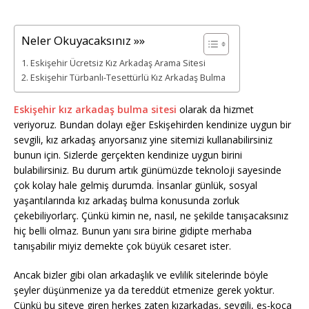
Neler Okuyacaksınız »»
Eskişehir Ücretsiz Kız Arkadaş Arama Sitesi
Eskişehir Türbanlı-Tesettürlü Kız Arkadaş Bulma
Eskişehir kız arkadaş bulma sitesi
olarak da hizmet
veriyoruz. Bundan dolayı eğer Eskişehirden kendinize uygun bir
sevgili, kız arkadaş arıyorsanız yine sitemizi kullanabilirsiniz
bunun için. Sizlerde gerçekten kendinize uygun birini
bulabilirsiniz. Bu durum artık günümüzde teknoloji sayesinde
çok kolay hale gelmiş durumda. İnsanlar günlük, sosyal
yaşantılarında kız arkadaş bulma konusunda zorluk
çekebiliyorlarç. Çünkü kimin ne, nasıl, ne şekilde tanışacaksınız
hiç belli olmaz. Bunun yanı sıra birine gidipte merhaba
tanışabilir miyiz demekte çok büyük cesaret ister.
Ancak bizler gibi olan arkadaşlık ve evlilik sitelerinde böyle
şeyler düşünmenize ya da tereddüt etmenize gerek yoktur.
Çünkü bu siteye giren herkes zaten kızarkadaş, sevgili, eş-koca