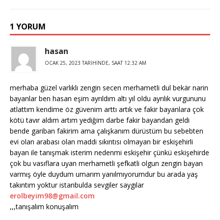
1 YORUM
hasan
OCAK 25, 2023 TARIHINDE, SAAT 12:32 AM
merhaba güzel varlıklı zengin secen merhametli dul bekär narin
bayanlar ben hasan eşim ayrıldım altı yıl oldu ayrılık vurgununu
atlattım kendime öz güvenim arttı artık ve fakir bayanlara çok
kötü tavır aldım artım yediğim darbe fakir bayandan geldi
bende gariban fakirim ama çalışkanım dürüstüm bu sebebten
evi olan arabası olan maddi sıkıntısı olmayan bir eskişehirli
bayan ile tanışmak isterim nedenmi eskişehir çünkü eskişehirde
çok bu vasıflara uyan merhametli şefkatli olgun zengin bayan
varmış öyle duydum umarım yanılmıyorumdur bu arada yaş
takıntım yoktur istanbulda sevgiler saygılar
erolbeyim98@gmail.com
,,,tanışalım konuşalım