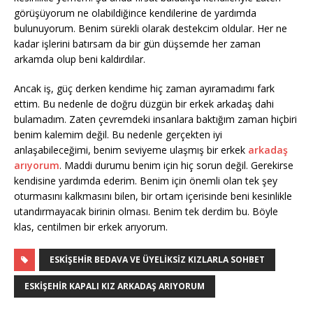
görüşüyorum ne olabildiğince kendilerine de yardımda
bulunuyorum. Benim sürekli olarak destekcim oldular. Her ne
kadar işlerini batırsam da bir gün düşsemde her zaman
arkamda olup beni kaldırdılar.
Ancak iş, güç derken kendime hiç zaman ayıramadımı fark
ettim. Bu nedenle de doğru düzgün bir erkek arkadaş dahi
bulamadım. Zaten çevremdeki insanlara baktığım zaman hiçbiri
benim kalemim değil. Bu nedenle gerçekten iyi
anlaşabileceğimi, benim seviyeme ulaşmış bir erkek
arkadaş
arıyorum
. Maddi durumu benim için hiç sorun değil. Gerekirse
kendisine yardımda ederim. Benim için önemli olan tek şey
oturmasını kalkmasını bilen, bir ortam içerisinde beni kesinlikle
utandırmayacak birinin olması. Benim tek derdim bu. Böyle
klas, centilmen bir erkek arıyorum.
ESKIŞEHIR BEDAVA VE ÜYELIKSIZ KIZLARLA SOHBET
ESKIŞEHIR KAPALI KIZ ARKADAŞ ARIYORUM