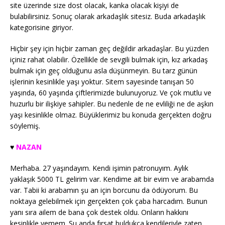
site üzerinde size dost olacak, kanka olacak kişiyi de
bulabilirsiniz. Sonuç olarak arkadaşlık sitesiz. Buda arkadaşlık
kategorisine giriyor.
Hiçbir şey için hiçbir zaman geç değildir arkadaşlar. Bu yüzden
içiniz rahat olabilir. Özellikle de sevgili bulmak için, kız arkadaş
bulmak için geç olduğunu asla düşünmeyin. Bu tarz günün
işlerinin kesinlikle yaşı yoktur. Sitem sayesinde tanışan 50
yaşında, 60 yaşında çiftlerimizde bulunuyoruz. Ve çok mutlu ve
huzurlu bir ilişkiye sahipler. Bu nedenle de ne evliliği ne de aşkın
yaşı kesinlikle olmaz. Büyüklerimiz bu konuda gerçekten doğru
söylemiş.
♥️
NAZAN
Merhaba. 27 yaşındayım. Kendi işimin patronuyım. Aylık
yaklaşık 5000 TL gelirim var. Kendime ait bir evim ve arabamda
var. Tabii ki arabamın şu an için borcunu da ödüyorum. Bu
noktaya gelebilmek için gerçekten çok çaba harcadım. Bunun
yanı sıra ailem de bana çok destek oldu. Onların hakkını
kesinlikle yemem. Şu anda fırsat buldukça kendileriyle zaten