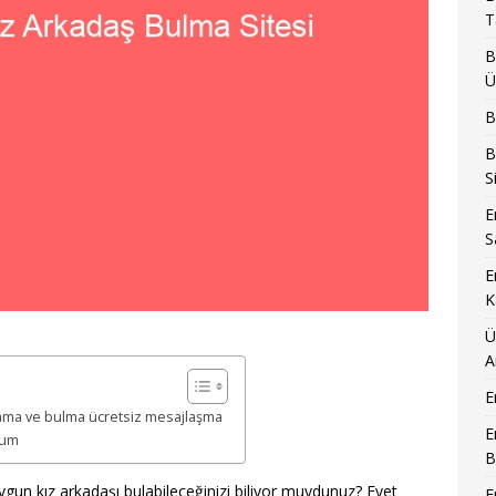
T
B
Ü
B
B
S
E
S
E
K
Ü
A
E
rama ve bulma ücretsiz mesajlaşma
E
rum
B
gun kız arkadaşı bulabileceğinizi biliyor muydunuz? Evet
E