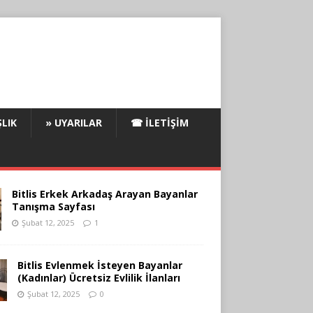
LIK
» UYARILAR
☎ İLETIŞIM
Bitlis Erkek Arkadaş Arayan Bayanlar
Tanışma Sayfası
Şubat 12, 2025
1
Bitlis Evlenmek İsteyen Bayanlar
(Kadınlar) Ücretsiz Evlilik İlanları
Şubat 12, 2025
0