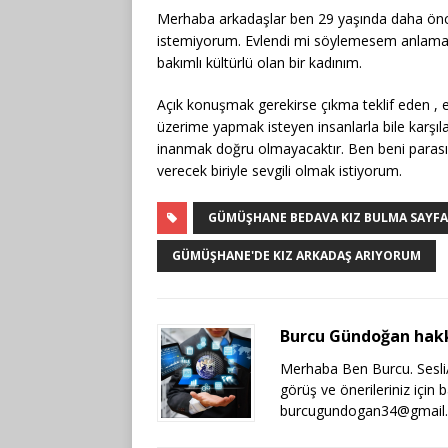
Merhaba arkadaşlar ben 29 yaşında daha önc
istemiyorum. Evlendi mi söylemesem anlaman
bakımlı kültürlü olan bir kadınım.
Açık konuşmak gerekirse çıkma teklif eden , e
üzerime yapmak isteyen insanlarla bile karşıl
inanmak doğru olmayacaktır. Ben beni parasıy
verecek biriyle sevgili olmak istiyorum.
GÜMÜŞHANE BEDAVA KIZ BULMA SAYFA
GÜMÜŞHANE'DE KIZ ARKADAŞ ARIYORUM
Burcu Gündoğan hak
Merhaba Ben Burcu. SesliAr
görüş ve önerileriniz için 
burcugundogan34@gmail