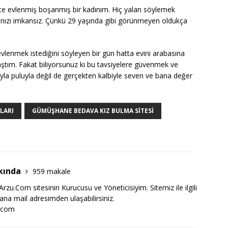
e evlenmiş boşanmış bir kadınım. Hiç yalan söylemek
ızı imkansız. Çünkü 29 yaşında gibi görünmeyen oldukça
vlenmek istediğini söyleyen bir gün hatta evini arabasına
aştım. Fakat biliyorsunuz ki bu tavsiyelere güvenmek ve
la puluyla değil de gerçekten kalbiyle seven ve bana değer
LARI
GÜMÜŞHANE BEDAVA KIZ BULMA SITESI
kında
959 makale
zu.Com sitesinin Kurucusu ve Yöneticisiyim. Sitemiz ile ilgili
bana mail adresimden ulaşabilirsiniz.
.com