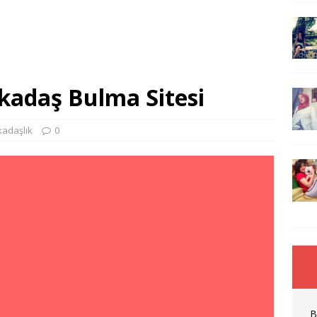
adaş Bulma Sitesi
kadaşlık
0
B