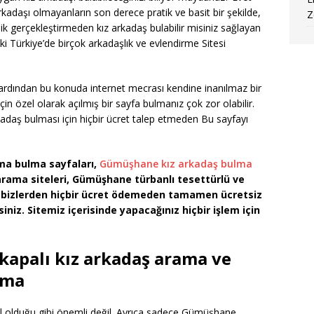
adaşı olmayanların son derece pratik ve basit bir şekilde,
Z
k gerçekleştirmeden kız arkadaş bulabilir misiniz sağlayan
uz ki Türkiye’de birçok arkadaşlık ve evlendirme Sitesi
rdından bu konuda internet mecrası kendine inanılmaz bir
in özel olarak açılmış bir sayfa bulmanız çok zor olabilir.
 arkadaş bulması için hiçbir ücret talep etmeden Bu sayfayı
ma bulma sayfaları,
Gümüşhane kız arkadaş bulma
rama siteleri, Gümüşhane türbanlı tesettürlü ve
a bizlerden hiçbir ücret ödemeden tamamen ücretsiz
iniz. Sitemiz içerisinde yapacağınız hiçbir işlem için
kapalı kız arkadaş arama ve
şma
 olduğu gibi önemli değil. Ayrıca sadece Gümüşhane