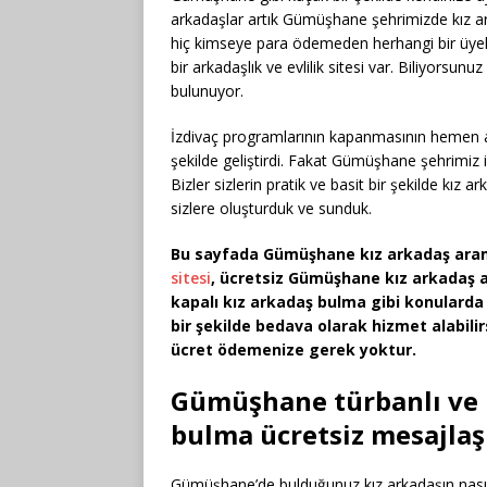
arkadaşlar artık Gümüşhane şehrimizde kız ark
hiç kimseye para ödemeden herhangi bir üyeli
bir arkadaşlık ve evlilik sitesi var. Biliyorsun
bulunuyor.
İzdivaç programlarının kapanmasının hemen a
şekilde geliştirdi. Fakat Gümüşhane şehrimiz iç
Bizler sizlerin pratik ve basit bir şekilde kız
sizlere oluşturduk ve sunduk.
Bu sayfada Gümüşhane kız arkadaş ara
sitesi
, ücretsiz Gümüşhane kız arkadaş a
kapalı kız arkadaş bulma gibi konulard
bir şekilde bedava olarak hizmet alabilirs
ücret ödemenize gerek yoktur.
Gümüşhane türbanlı ve 
bulma ücretsiz mesajla
Gümüşhane’de bulduğunuz kız arkadaşın nasıl