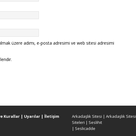
ılmak üzere adımı, e-posta adresimi ve web sitesi adresimi
lendir.
ve Kurallar
|
Uyarılar
|
İletişim
Arkadaşlık Sitesi
|
Arkadaşlık Sitesi
Siteleri
|
Seslihit
|
Seslicadde