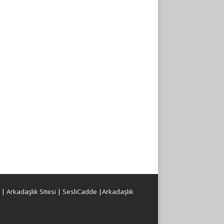
|
Arkadaşlık Sitesi
|
SesliCadde
|
Arkadaşlık