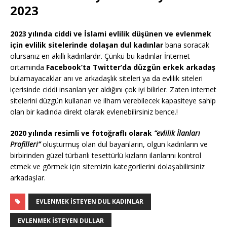
2023
2023 yılında ciddi ve İslami evlilik düşünen ve evlenmek
için evlilik sitelerinde dolaşan dul kadınlar
bana soracak
olursanız en akıllı kadınlardır. Çünkü bu kadınlar İnternet
ortamında
Facebook’ta Twitter’da düzgün erkek arkadaş
bulamayacaklar anı ve arkadaşlık siteleri ya da evlilik siteleri
içerisinde ciddi insanları yer aldığını çok iyi bilirler. Zaten internet
sitelerini düzgün kullanan ve ilham verebilecek kapasiteye sahip
olan bir kadında direkt olarak evlenebilirsiniz bence.!
2020 yılında resimli ve fotoğraflı olarak
“evlilik İlanları
Profilleri”
oluşturmuş olan dul bayanların, olgun kadınların ve
birbirinden güzel türbanlı tesettürlü kızların ilanlarını kontrol
etmek ve görmek için sitemizin kategorilerini dolaşabilirsiniz
arkadaşlar.
EVLENMEK ISTEYEN DUL KADINLAR
EVLENMEK İSTEYEN DULLAR