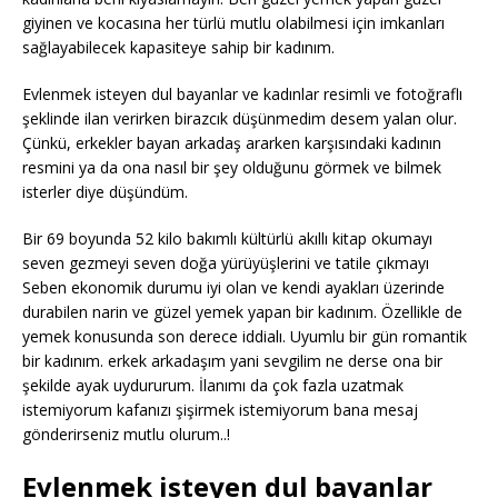
giyinen ve kocasına her türlü mutlu olabilmesi için imkanları
sağlayabilecek kapasiteye sahip bir kadınım.
Evlenmek isteyen dul bayanlar ve kadınlar resimli ve fotoğraflı
şeklinde ilan verirken birazcık düşünmedim desem yalan olur.
Çünkü, erkekler bayan arkadaş ararken karşısındaki kadının
resmini ya da ona nasıl bir şey olduğunu görmek ve bilmek
isterler diye düşündüm.
Bir 69 boyunda 52 kilo bakımlı kültürlü akıllı kitap okumayı
seven gezmeyi seven doğa yürüyüşlerini ve tatile çıkmayı
Seben ekonomik durumu iyi olan ve kendi ayakları üzerinde
durabilen narin ve güzel yemek yapan bir kadınım. Özellikle de
yemek konusunda son derece iddialı. Uyumlu bir gün romantik
bir kadınım. erkek arkadaşım yani sevgilim ne derse ona bir
şekilde ayak uydururum. İlanımı da çok fazla uzatmak
istemiyorum kafanızı şişirmek istemiyorum bana mesaj
gönderirseniz mutlu olurum..!
Evlenmek isteyen dul bayanlar