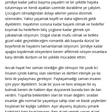
şimdiye kadar yalnız başıma yaşadım ve bir şekilde hayata
tutunmaya ve Kendi ayakları üzerinde durabilme ye çalıştım.
Çocuğum olmadığından dolayı ailemin yanına dönmek
istemedim. Yalnız yaşamak keyifli ve daha eğlenceli geldi
diyebilirim. Hayatımın sonuna kadar başarılı olmak ve hedefler
koymak bu hedeflerin bitiş çizgisine kadar gitmek için
çabalamak istiyorum. Doğal olarak mutlu olmak ve birlikte
güzel vakit geçirebileceğim romantik aklı başında dürüst bir
beyefendi ile hayatımı tamamlamak istiyorum. Şimdiye kadar
ayağını kaydırmak isteyenlere benim affetmek isteyen insanlara
karşı dimdik durdum ve bir şekilde mücadele ettim.
Ancak hayat her zaman istediğin gibi olmuyor Ne yazık ki.!
İnsanın içinde kalmış olan sıkıntıları ve dertleri irileriyle ya da
birisi ile paylaşması gerekiyor. Paylaşamadığı zaman insanın
içini yiyor diyebilirim. Sıcak bir yuva ve beni anlayan bir eş
bulmak benim de hakkım diye düşünerek burada ben de ilan
verdim. Topal’da beklentileri olan bir insan değilim. sıradan
insanlar gibi normal bir yaşantıya sahip olan ve klasik şeylerden
hoşlanan bir kişiliğe sahibim. Aşırı alışveriş düşkünü şımarık
kadınlarla beni kıyaslamayın. Ben güzel yemek yapan güzel