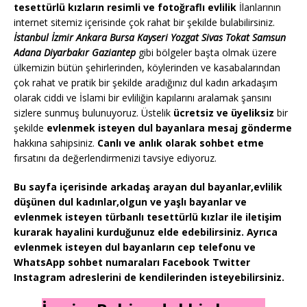
tesettürlü kızların resimli ve fotoğraflı evlilik
İlanlarının
internet sitemiz içerisinde çok rahat bir şekilde bulabilirsiniz.
İstanbul İzmir Ankara Bursa Kayseri Yozgat Sivas Tokat Samsun
Adana Diyarbakır Gaziantep
gibi bölgeler başta olmak üzere
ülkemizin bütün şehirlerinden, köylerinden ve kasabalarından
çok rahat ve pratik bir şekilde aradığınız dul kadın arkadaşım
olarak ciddi ve İslami bir evliliğin kapılarını aralamak şansını
sizlere sunmuş bulunuyoruz. Üstelik
ücretsiz ve üyeliksiz
bir
şekilde
evlenmek isteyen dul bayanlara mesaj gönderme
hakkına sahipsiniz.
Canlı ve anlık olarak sohbet etme
fırsatını da değerlendirmenizi tavsiye ediyoruz.
Bu sayfa içerisinde arkadaş arayan dul bayanlar,evlilik
düşünen dul kadınlar,olgun ve yaşlı bayanlar ve
evlenmek isteyen türbanlı tesettürlü kızlar ile iletişim
kurarak hayalini kurduğunuz elde edebilirsiniz. Ayrıca
evlenmek isteyen dul bayanların cep telefonu ve
WhatsApp sohbet numaraları Facebook Twitter
Instagram adreslerini de kendilerinden isteyebilirsiniz.