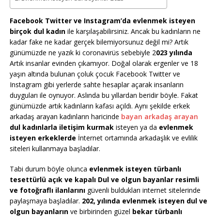
Facebook Twitter ve Instagram’da evlenmek isteyen
birçok dul kadın
ile karşılaşabilirsiniz. Ancak bu kadınların ne
kadar fake ne kadar gerçek bilemiyorsunuz değil mi? Artık
günümüzde ne yazık ki coronavirüs sebebiyle 2
023 yılında
Artık insanlar evinden çıkamıyor. Doğal olarak ergenler ve 18
yaşın altında bulunan çoluk çocuk Facebook Twitter ve
Instagram gibi yerlerde sahte hesaplar açarak insanların
duyguları ile oynuyor. Aslında bu yıllardan beridir böyle. Fakat
günümüzde artık kadınların kafası açıldı. Aynı şekilde erkek
arkadaş arayan kadınların haricinde
bayan arkadaş arayan
dul kadınlarla iletişim kurmak
isteyen ya da
evlenmek
isteyen erkeklerde
İnternet ortamında arkadaşlık ve evlilik
siteleri kullanmaya başladılar.
Tabi durum böyle olunca
evlenmek isteyen türbanlı
tesettürlü açık ve kapalı Dul ve olgun bayanlar resimli
ve fotoğraflı ilanlarını
güvenli buldukları internet sitelerinde
paylaşmaya başladılar.
202, yılında evlenmek isteyen dul ve
olgun bayanların
ve birbirinden güzel
bekar türbanlı