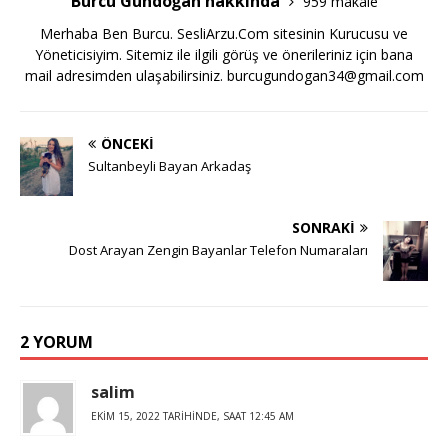
Burcu Gündoğan hakkında
959 makale
Merhaba Ben Burcu. SesliArzu.Com sitesinin Kurucusu ve
Yöneticisiyim. Sitemiz ile ilgili görüş ve önerileriniz için bana
mail adresimden ulaşabilirsiniz.
burcugundogan34@gmail.com
ÖNCEKI
Sultanbeyli Bayan Arkadaş
SONRAKI
Dost Arayan Zengin Bayanlar Telefon Numaraları
2 YORUM
salim
EKIM 15, 2022 TARIHINDE, SAAT 12:45 AM