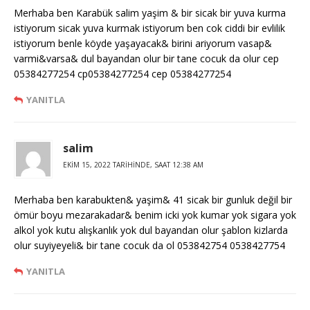
Merhaba ben Karabük salim yaşim & bir sicak bir yuva kurma
istiyorum sicak yuva kurmak istiyorum ben cok ciddi bir evlilik
istiyorum benle köyde yaşayacak& birini ariyorum vasap&
varmi&varsa& dul bayandan olur bir tane cocuk da olur cep
05384277254 cp05384277254 cep 05384277254
YANITLA
salim
EKIM 15, 2022 TARIHINDE, SAAT 12:38 AM
Merhaba ben karabukten& yaşim& 41 sicak bir gunluk değil bir
ömür boyu mezarakadar& benim icki yok kumar yok sigara yok
alkol yok kutu alışkanlık yok dul bayandan olur şablon kizlarda
olur suyiyeyeli& bir tane cocuk da ol 053842754 0538427754
YANITLA