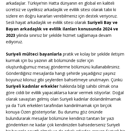
arkadaşlar. Türkiye’nin Hatta dünyanın en global en kaliteli
ücretsiz ve üyeliksiz arkadaşlık ve evlilik sitesi olarak tabii ki
sizlere en doğru kararları verebilmeniz için destek veriyoruz.
Sesli hayat arkadaşlık ve evlilik sitesi olarak
Suriyeli Bay ve
Bayan arkadaşlık ve evlilik ilanları konusunda 2024 ve
2023
yılında sınırsız bir şekilde hizmet sağlamaya devam
ediyoruz.
Suriyeli mülteci bayanlarla
pratik ve kolay bir şekilde iletişim
kurmak için bu yazının alt bölümünde sizler için
oluşturduğumuz mesaj gönderme bölümünü kullanabilirsiniz.
Gönderdiğiniz mesajlarda hangi şehirde yaşadığınız yaşınız
boyunuz kilonuz gibi şeylerden bahsetmeye unutmayın. Çünkü
Suriyeli kadınlar erkekler
hakkında bilgi sahibi olmak ona
göre ciddi bir evlilik yapacaklarsa karar vermek istiyorlar. Doğal
olarak savaştan gelmiş olan Suriyeli kadınlar dolandırılmamak
ya da Türk erkekleri tarafından kandırılmamak için birçok
konuya Özen gösteriyorlar. Bu durumu göz önünde
bulundurarak mesajlar bölümüne kendinizi tanıtan bir yazı
gönderirken ne kadar çok kendinizden bahsederseniz Suriyeli