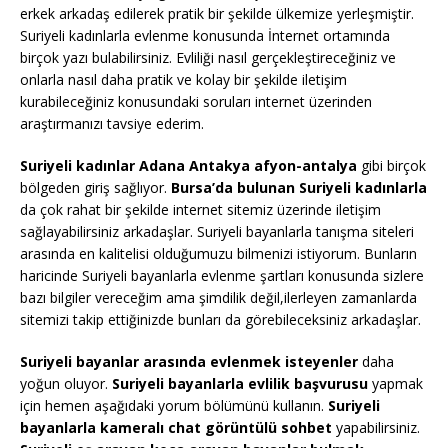
erkek arkadaş edilerek pratik bir şekilde ülkemize yerleşmiştir.
Suriyeli kadınlarla evlenme konusunda İnternet ortamında
birçok yazı bulabilirsiniz. Evliliği nasıl gerçekleştireceğiniz ve
onlarla nasıl daha pratik ve kolay bir şekilde iletişim
kurabileceğiniz konusundaki soruları internet üzerinden
araştırmanızı tavsiye ederim.
Suriyeli kadınlar Adana Antakya afyon-antalya
gibi birçok
bölgeden giriş sağlıyor.
Bursa’da bulunan Suriyeli kadınlarla
da çok rahat bir şekilde internet sitemiz üzerinde iletişim
sağlayabilirsiniz arkadaşlar. Suriyeli bayanlarla tanışma siteleri
arasında en kalitelisi olduğumuzu bilmenizi istiyorum. Bunların
haricinde Suriyeli bayanlarla evlenme şartları konusunda sizlere
bazı bilgiler vereceğim ama şimdilik değil,ilerleyen zamanlarda
sitemizi takip ettiğinizde bunları da görebileceksiniz arkadaşlar.
Suriyeli bayanlar arasında evlenmek isteyenler
daha
yoğun oluyor.
Suriyeli bayanlarla evlilik başvurusu
yapmak
için hemen aşağıdaki yorum bölümünü kullanın.
Suriyeli
bayanlarla kameralı chat görüntülü sohbet
yapabilirsiniz.