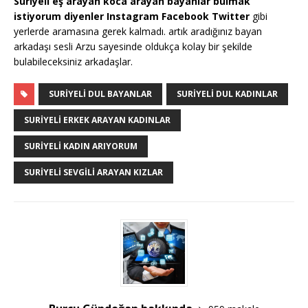
Suriyeli eş arayan koca arayan bayanlar bulmak
istiyorum diyenler Instagram Facebook Twitter
gibi
yerlerde aramasına gerek kalmadı. artık aradığınız bayan
arkadaşı sesli Arzu sayesinde oldukça kolay bir şekilde
bulabileceksiniz arkadaşlar.
SURIYELI DUL BAYANLAR
SURIYELI DUL KADINLAR
SURIYELI ERKEK ARAYAN KADINLAR
SURIYELI KADIN ARIYORUM
SURIYELI SEVGILI ARAYAN KIZLAR