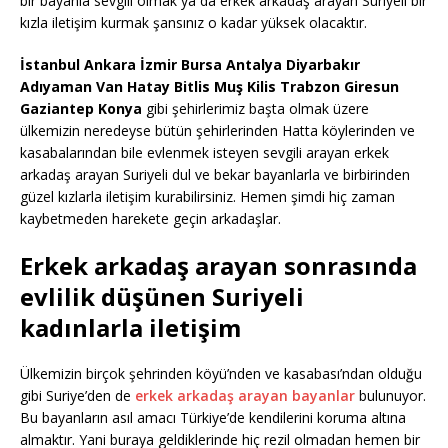
bir bayanla sevgili olmak ya da erkek arkadaş arayan Suriyeli bir
kızla iletişim kurmak şansınız o kadar yüksek olacaktır.
İstanbul Ankara İzmir Bursa Antalya Diyarbakır
Adıyaman Van Hatay Bitlis Muş Kilis Trabzon Giresun
Gaziantep Konya
gibi şehirlerimiz başta olmak üzere
ülkemizin neredeyse bütün şehirlerinden Hatta köylerinden ve
kasabalarından bile evlenmek isteyen sevgili arayan erkek
arkadaş arayan Suriyeli dul ve bekar bayanlarla ve birbirinden
güzel kızlarla iletişim kurabilirsiniz. Hemen şimdi hiç zaman
kaybetmeden harekete geçin arkadaşlar.
Erkek arkadaş arayan sonrasında
evlilik düşünen Suriyeli
kadınlarla iletişim
Ülkemizin birçok şehrinden köyü’nden ve kasabası’ndan olduğu
gibi Suriye’den de
erkek arkadaş arayan bayanlar
bulunuyor.
Bu bayanların asıl amacı Türkiye’de kendilerini koruma altına
almaktır. Yani buraya geldiklerinde hiç rezil olmadan hemen bir