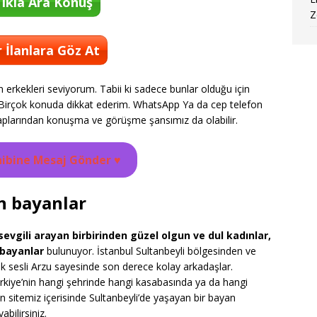
ıkla Ara Konuş
Z
 İlanlara Göz At
 erkekleri seviyorum. Tabii ki sadece bunlar olduğu için
. Birçok konuda dikkat ederim. WhatsApp Ya da cep telefon
plarından konuşma ve görüşme şansımız da olabilir.
hibine Mesaj Gönder
♥
n bayanlar
evgili arayan birbirinden güzel olgun ve dul kadınlar,
 bayanlar
bulunuyor. İstanbul Sultanbeyli bölgesinden ve
ık sesli Arzu sayesinde son derece kolay arkadaşlar.
ürkiye’nin hangi şehrinde hangi kasabasında ya da hangi
 sitemiz içerisinde Sultanbeyli’de yaşayan bir bayan
bilirsiniz.