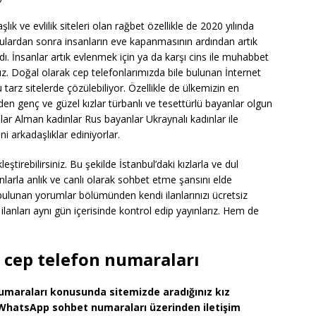
k ve evlilik siteleri olan rağbet özellikle de 2020 yılında
nulardan sonra insanların eve kapanmasının ardından artık
dı. İnsanlar artık evlenmek için ya da karşı cins ile muhabbet
uz. Doğal olarak cep telefonlarımızda bile bulunan İnternet
tarz sitelerde çözülebiliyor. Özellikle de ülkemizin en
nden genç ve güzel kızlar türbanlı ve tesettürlü bayanlar olgun
ar Alman kadınlar Rus bayanlar Ukraynalı kadınlar ile
eni arkadaşlıklar ediniyorlar.
ştirebilirsiniz. Bu şekilde İstanbul’daki kızlarla ve dul
nlarla anlık ve canlı olarak sohbet etme şansını elde
 bulunan yorumlar bölümünden kendi ilanlarınızı ücretsiz
 ilanları aynı gün içerisinde kontrol edip yayınlarız. Hem de
z cep telefon numaraları
umaraları konusunda sitemizde aradığınız kız
 WhatsApp sohbet numaraları üzerinden iletişim