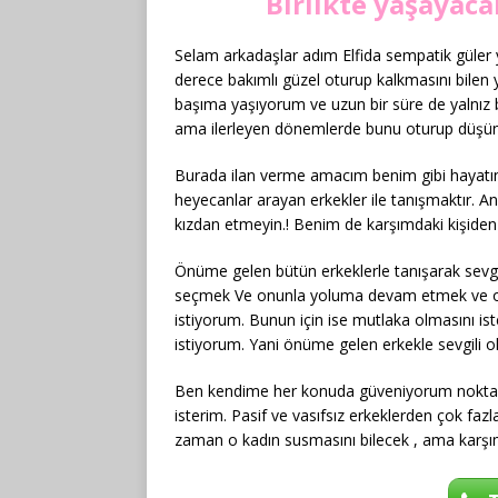
Birlikte yaşayac
Selam arkadaşlar adım Elfida sempatik güler
derece bakımlı güzel oturup kalkmasını bilen ya
başıma yaşıyorum ve uzun bir süre de yaln
ama ilerleyen dönemlerde bunu oturup düşüne
Burada ilan verme amacım benim gibi hayatın
heyecanlar arayan erkekler ile tanışmaktır. An
kızdan etmeyin.! Benim de karşımdaki kişiden 
Önüme gelen bütün erkeklerle tanışarak sevgi
seçmek Ve onunla yoluma devam etmek ve o
istiyorum. Bunun için ise mutlaka olmasını is
istiyorum. Yani önüme gelen erkekle sevgili olan
Ben kendime her konuda güveniyorum nokta 
isterim. Pasif ve vasıfsız erkeklerden çok fa
zaman o kadın susmasını bilecek , ama karşımda