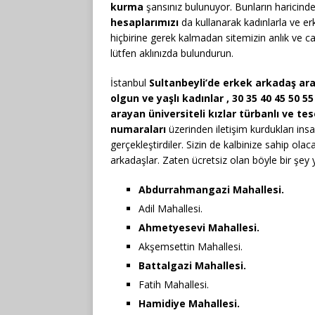
kurma
şansınız bulunuyor. Bunların haricind
hesaplarımızı
da kullanarak kadınlarla ve erke
hiçbirine gerek kalmadan sitemizin anlık ve 
lütfen aklınızda bulundurun.
İstanbul
Sultanbeyli’de erkek arkadaş ara
olgun ve yaşlı kadınlar , 30 35 40 45 50 5
arayan üniversiteli kızlar türbanlı ve 
numaraları
üzerinden iletişim kurdukları insan
gerçekleştirdiler. Sizin de kalbinize sahip olac
arkadaşlar. Zaten ücretsiz olan böyle bir şe
Abdurrahmangazi Mahallesi.
Adil Mahallesi.
Ahmetyesevi Mahallesi.
Akşemsettin Mahallesi.
Battalgazi Mahallesi.
Fatih Mahallesi.
Hamidiye Mahallesi.