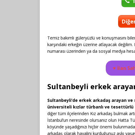
T
Diğer
Temiz bakımlı güleryüzlü ve konuşmasını bilen
karşındaki erkeğin üzerine atlayacak değilim
numarası üzerinden ya da sosyal medya hesa
♥
İlan Sa
Sultanbeyli erkek araya
Sultanbeyli’de erkek arkadaş arayan ve s
üniversiteli kızlar türbanlı ve tesettürlü
diğer tüm ilçelerinden Kız arkadaş bulmak art
İstanbul’un neresinde olursanız olun Hatta T
köyünde yaşadığınızı hiçbir önemi bulunmadan
arkadaş olarak hayalini kurduğunuz aşkı yaşaya