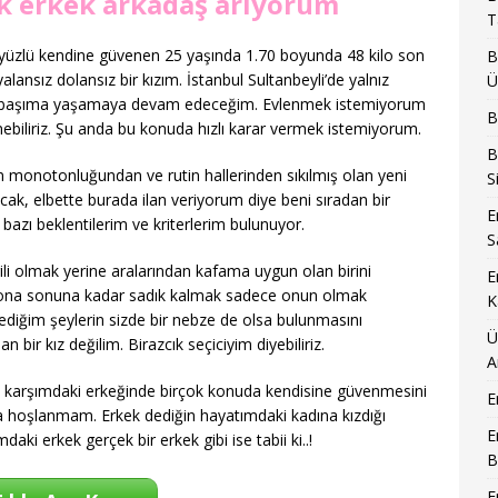
ak erkek arkadaş arıyorum
T
 yüzlü kendine güvenen 25 yaşında 1.70 boyunda 48 kilo son
B
lansız dolansız bir kızım. İstanbul Sultanbeyli’de yalnız
Ü
ız başıma yaşamaya devam edeceğim. Evlenmek istemiyorum
B
biliriz. Şu anda bu konuda hızlı karar vermek istemiyorum.
B
 monotonluğundan ve rutin hallerinden sıkılmış olan yeni
S
cak, elbette burada ilan veriyorum diye beni sıradan bir
E
bazı beklentilerim ve kriterlerim bulunuyor.
S
li olmak yerine aralarından kafama uygun olan birini
E
na sonuna kadar sadık kalmak sadece onun olmak
K
tediğim şeylerin sizde bir nebze de olsa bulunmasını
Ü
 bir kız değilim. Birazcık seçiciyim diyebiliriz.
A
karşımdaki erkeğinde birçok konuda kendisine güvenmesini
E
zla hoşlanmam. Erkek dediğin hayatımdaki kadına kızdığı
E
ki erkek gerçek bir erkek gibi ise tabii ki..!
B
E