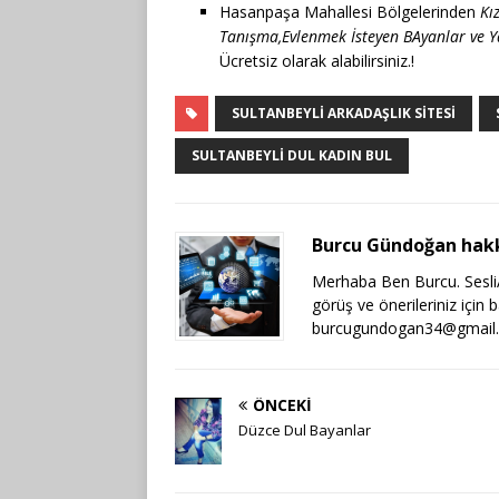
Hasanpaşa Mahallesi Bölgelerinden
Kı
Tanışma,Evlenmek İsteyen BAyanlar ve Ya
Ücretsiz olarak alabilirsiniz.!
SULTANBEYLI ARKADAŞLIK SITESI
SULTANBEYLI DUL KADIN BUL
Burcu Gündoğan hak
Merhaba Ben Burcu. SesliAr
görüş ve önerileriniz için 
burcugundogan34@gmail
ÖNCEKI
Düzce Dul Bayanlar