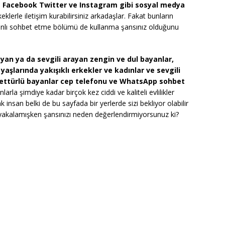
e
Facebook Twitter ve Instagram gibi sosyal medya
klerle iletişim kurabilirsiniz arkadaşlar. Fakat bunların
canlı sohbet etme bölümü de kullanma şansınız olduğunu
yan ya da sevgili arayan zengin ve dul bayanlar,
5 yaşlarında yakışıklı erkekler ve kadınlar ve sevgili
tesettürlü bayanlar cep telefonu ve WhatsApp sohbet
larla şimdiye kadar birçok kez ciddi ve kaliteli evlilikler
ak insan belki de bu sayfada bir yerlerde sizi bekliyor olabilir
y yakalamışken şansınızı neden değerlendirmiyorsunuz ki?