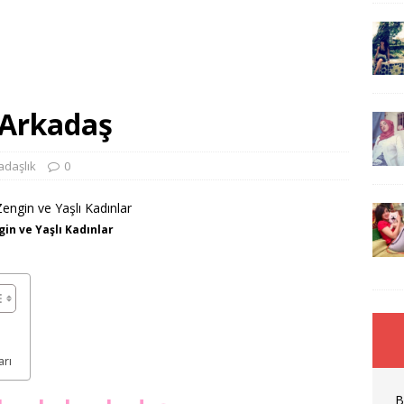
 Arkadaş
adaşlık
0
in ve Yaşlı Kadınlar
arı
B