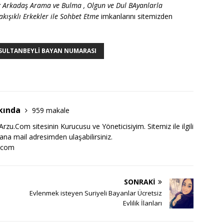
z Arkadaş Arama ve Bulma , Olgun ve Dul BAyanlarla
kışıklı Erkekler ile Sohbet Etme
imkanlarını sitemizden
SULTANBEYLI BAYAN NUMARASI
kında
959 makale
zu.Com sitesinin Kurucusu ve Yöneticisiyim. Sitemiz ile ilgili
bana mail adresimden ulaşabilirsiniz.
.com
SONRAKI
Evlenmek isteyen Suriyeli Bayanlar Ücretsiz
Evlilik İlanları