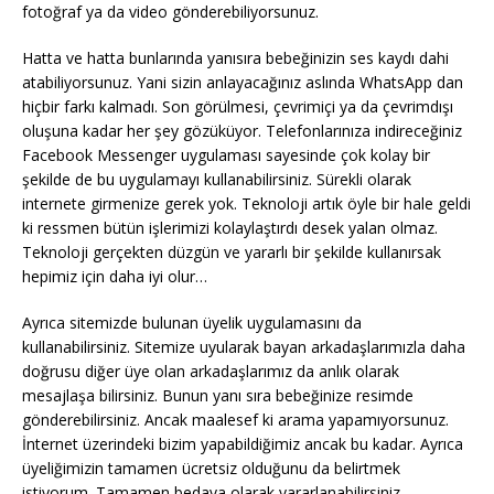
fotoğraf ya da video gönderebiliyorsunuz.
Hatta ve hatta bunlarında yanısıra bebeğinizin ses kaydı dahi
atabiliyorsunuz. Yani sizin anlayacağınız aslında WhatsApp dan
hiçbir farkı kalmadı. Son görülmesi, çevrimiçi ya da çevrimdışı
oluşuna kadar her şey gözüküyor. Telefonlarınıza indireceğiniz
Facebook Messenger uygulaması sayesinde çok kolay bir
şekilde de bu uygulamayı kullanabilirsiniz. Sürekli olarak
internete girmenize gerek yok. Teknoloji artık öyle bir hale geldi
ki ressmen bütün işlerimizi kolaylaştırdı desek yalan olmaz.
Teknoloji gerçekten düzgün ve yararlı bir şekilde kullanırsak
hepimiz için daha iyi olur…
Ayrıca sitemizde bulunan üyelik uygulamasını da
kullanabilirsiniz. Sitemize uyularak bayan arkadaşlarımızla daha
doğrusu diğer üye olan arkadaşlarımız da anlık olarak
mesajlaşa bilirsiniz. Bunun yanı sıra bebeğinize resimde
gönderebilirsiniz. Ancak maalesef ki arama yapamıyorsunuz.
İnternet üzerindeki bizim yapabildiğimiz ancak bu kadar. Ayrıca
üyeliğimizin tamamen ücretsiz olduğunu da belirtmek
istiyorum. Tamamen bedava olarak yararlanabilirsiniz.