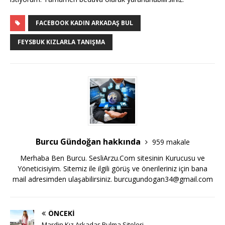
FACEBOOK KADIN ARKADAŞ BUL
FEYSBUK KIZLARLA TANIŞMA
Burcu Gündoğan hakkında
959 makale
Merhaba Ben Burcu. SesliArzu.Com sitesinin Kurucusu ve
Yöneticisiyim. Sitemiz ile ilgili görüş ve önerileriniz için bana
mail adresimden ulaşabilirsiniz.
burcugundogan34@gmail.com
ÖNCEKI
Mardin Kız Arkadaş Bulma Siteleri