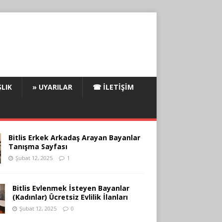
LIK
» UYARILAR
☎ İLETIŞIM
Bitlis Erkek Arkadaş Arayan Bayanlar
Tanışma Sayfası
Şubat 12, 2025
1
Bitlis Evlenmek İsteyen Bayanlar
(Kadınlar) Ücretsiz Evlilik İlanları
Şubat 12, 2025
0