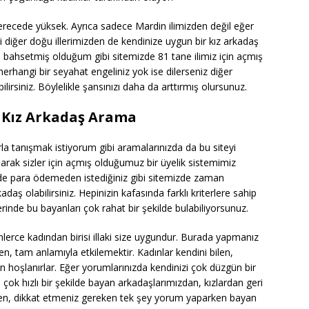
erecede yüksek. Ayrıca sadece Mardin ilimizden değil eğer
ibi diğer doğu illerimizden de kendinize uygun bir kız arkadaş
da bahsetmiş olduğum gibi sitemizde 81 tane ilimiz için açmış
erhangi bir seyahat engeliniz yok ise dilerseniz diğer
ilirsiniz. Böylelikle şansınızı daha da arttırmış olursunuz.
 Kız Arkadaş Arama
arla tanışmak istiyorum gibi aramalarınızda da bu siteyi
larak sizler için açmış olduğumuz bir üyelik sistemimiz
lde para ödemeden istediğiniz gibi sitemizde zaman
kadaş olabilirsiniz. Hepinizin kafasında farklı kriterlere sahip
inde bu bayanları çok rahat bir şekilde bulabiliyorsunuz.
nlerce kadından birisi illaki size uygundur. Burada yapmanız
n, tam anlamıyla etkilemektir. Kadınlar kendini bilen,
hoşlanırlar. Eğer yorumlarınızda kendinizi çok düzgün bir
çok hızlı bir şekilde bayan arkadaşlarımızdan, kızlardan geri
ken, dikkat etmeniz gereken tek şey yorum yaparken bayan