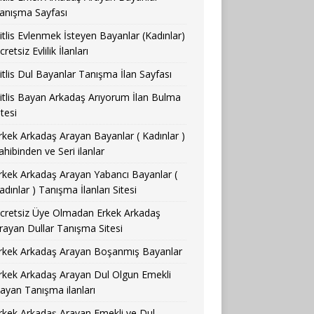
anışma Sayfası
itlis Evlenmek İsteyen Bayanlar (Kadınlar)
cretsiz Evlilik İlanları
itlis Dul Bayanlar Tanışma İlan Sayfası
itlis Bayan Arkadaş Arıyorum İlan Bulma
itesi
rkek Arkadaş Arayan Bayanlar ( Kadınlar )
ahibinden ve Seri ilanlar
rkek Arkadaş Arayan Yabancı Bayanlar (
adınlar ) Tanışma İlanları Sitesi
cretsiz Üye Olmadan Erkek Arkadaş
rayan Dullar Tanışma Sitesi
rkek Arkadaş Arayan Boşanmış Bayanlar
rkek Arkadaş Arayan Dul Olgun Emekli
ayan Tanışma ilanları
rkek Arkadaş Arayan Emekli ve Dul