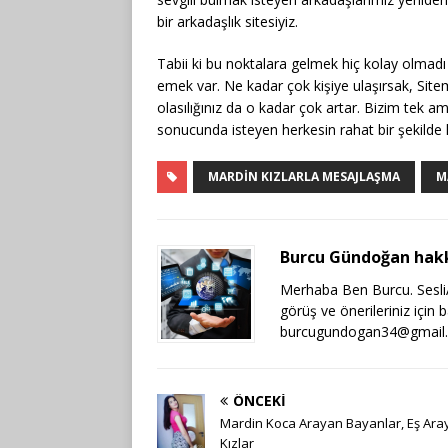
bir arkadaşlık sitesiyiz.
Tabii ki bu noktalara gelmek hiç kolay olmad
emek var. Ne kadar çok kişiye ulaşırsak, Site
olasılığınız da o kadar çok artar. Bizim tek a
sonucunda isteyen herkesin rahat bir şekilde 
MARDIN KIZLARLA MESAJLAŞMA
M
Burcu Gündoğan hak
Merhaba Ben Burcu. SesliAr
görüş ve önerileriniz için 
burcugundogan34@gmail
ÖNCEKI
Mardin Koca Arayan Bayanlar, Eş Ara
Kızlar