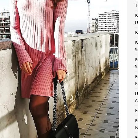
T
B
Ü
B
B
S
E
S
E
K
Ü
A
E
E
B
E