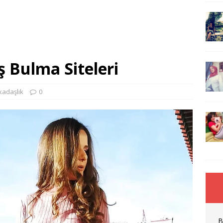
 Bulma Siteleri
kadaşlık
0
B