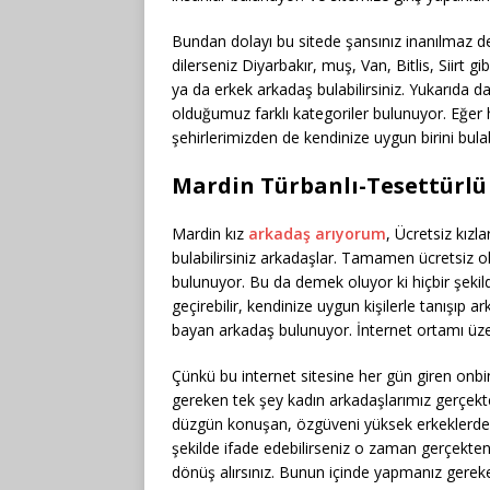
Bundan dolayı bu sitede şansınız inanılmaz d
dilerseniz Diyarbakır, muş, Van, Bitlis, Siirt g
ya da erkek arkadaş bulabilirsiniz. Yukarıda 
olduğumuz farklı kategoriler bulunuyor. Eğer h
şehirlerimizden de kendinize uygun birini bulab
Mardin Türbanlı-Tesettürlü
Mardin kız
arkadaş arıyorum
, Ücretsiz kızl
bulabilirsiniz arkadaşlar. Tamamen ücretsiz o
bulunuyor. Bu da demek oluyor ki hiçbir şeki
geçirebilir, kendinize uygun kişilerle tanışıp ar
bayan arkadaş bulunuyor. İnternet ortamı üzer
Çünkü bu internet sitesine her gün giren onbi
gereken tek şey kadın arkadaşlarımız gerçekte
düzgün konuşan, özgüveni yüksek erkeklerden 
şekilde ifade edebilirseniz o zaman gerçekten 
dönüş alırsınız. Bunun içinde yapmanız gere