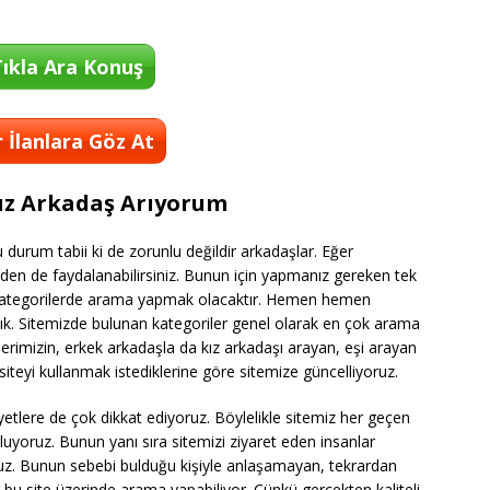
ıkla Ara Konuş
 İlanlara Göz At
Kız Arkadaş Arıyorum
 durum tabii ki de zorunlu değildir arkadaşlar. Eğer
izden de faydalanabilirsiniz. Bunun için yapmanız gereken tek
kategorilerde arama yapmak olacaktır. Hemen hemen
tık. Sitemizde bulunan kategoriler genel olarak en çok arama
çilerimizin, erkek arkadaşla da kız arkadaşı arayan, eşi arayan
 siteyi kullanmak istediklerine göre sitemize güncelliyoruz.
etlere de çok dikkat ediyoruz. Böylelikle sitemiz her geçen
luyoruz. Bunun yanı sıra sitemizi ziyaret eden insanlar
oruz. Bunun sebebi bulduğu kişiyle anlaşamayan, tekrardan
 bu site üzerinde arama yapabiliyor. Çünkü gerçekten kaliteli