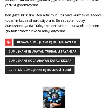
yazık ki göremiyorum.
Ben güzel bir kızım. Ben artık mutlu bir yuva kurmak ve sadece
kocamın kadını olmak istiyorum. Bu sebepten dolayı
Gümüşhane ya da Türkiye’nin neresinden olursa olsun benim
için fark etmez bir koca adayı arıyorum.
BEDAVA GÜMÜŞHANE EŞ BULMA SAYFASI
GÜMÜŞHANE EŞ ARAYAN TÜRBANLI BAYANLAR
GÜMÜŞHANE KOCA ARAYAN KAPALI KIZLAR
ÜCRETSIZ GÜMÜŞHANE EŞ BULMA SITELERI