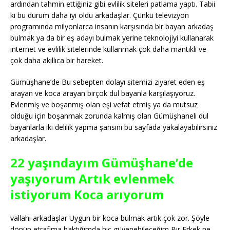
ardından tahmin ettiğiniz gibi evlilik siteleri patlama yaptı. Tabii
ki bu durum daha iyi oldu arkadaşlar. Çünkü televizyon
programında milyonlarca insanın karşısında bir bayan arkadaş
bulmak ya da bir eş adayı bulmak yerine teknolojiyi kullanarak
internet ve evlilik sitelerinde kullanmak çok daha mantıklı ve
çok daha akıllıca bir hareket.
Gümüşhane’de Bu sebepten dolayı sitemizi ziyaret eden eş
arayan ve koca arayan birçok dul bayanla karşılaşıyoruz.
Evlenmiş ve boşanmış olan eşi vefat etmiş ya da mutsuz
olduğu için boşanmak zorunda kalmış olan Gümüşhaneli dul
bayanlarla iki delilik yapma şansını bu sayfada yakalayabilirsiniz
arkadaşlar.
22 yaşındayım Gümüşhane’de
yaşıyorum Artık evlenmek
istiyorum Koca arıyorum
vallahi arkadaşlar Uygun bir koca bulmak artık çok zor. Şöyle
dönüp etrafıma baktığımda hiç güvenebileceğim Bir Erkek ne