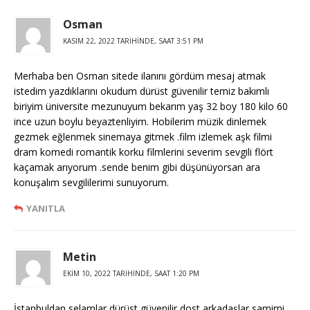
Osman
KASIM 22, 2022 TARIHINDE, SAAT 3:51 PM
Merhaba ben Osman sitede ilanını gördüm mesaj atmak
istedim yazdıklarını okudum dürüst güvenilir temiz bakımlı
biriyim üniversite mezunuyum bekarım yaş 32 boy 180 kilo 60
ince uzun boylu beyaztenliyim. Hobilerim müzik dinlemek
gezmek eğlenmek sinemaya gitmek .film izlemek aşk filmi
dram komedi romantik korku filmlerini severim sevgili flört
kaçamak arıyorum .sende benim gibi düşünüyorsan ara
konuşalım sevgililerimi sunuyorum.
YANITLA
Metin
EKIM 10, 2022 TARIHINDE, SAAT 1:20 PM
İstanbuldan selamlar dürüst güvenilir dost arkadaşlar samimi