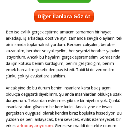
Diğer İlanlara Göz At
Ben ise evlilik gerçekleştirme amacım tamamen bir hayat
arkadaşı, iş arkadaşı, dost ve aynı zamanda sevgili olaylarını tek
bir insanda toplamak istiyordum. Beraber çalışalım, beraber
kazanalım, beraber sosyalleşelim, her şeymizi beraber yapalım
istiyordum. Ancak bu hayalimi gerçekleştiremedim. Sonrasında
da işin kötüsü benim kurduğum, benim geliştirdiğim, benim
emek harcadım şirketinden pay istedi. Tabii ki de vermedim
çünkü çok iyi avukatlara sahibim.
Ancak yine de bu durum benim insanlara karşı bakış açımı
oldukça değiştirdi diyebilirim. Şu anda insanlardan oldukça uzak
duruyorum. Tekrardan evlenmek gibi de bir niyetim yok. Çünkü
insanlara olan güvenim bir kere kırıldı. Ancak yine de insan
gerçekten duygusal olarak kendini biraz boşlukta hissediyor. Bu
yüzden de beni anlayacak, beni sevecek, evlilik istemeyecek bir
erkek
arkadaş arıyorum
. Gerekirse maddi destekte olurum