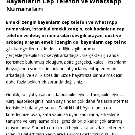
Bayanların Cep Telefon ve Whatsapp
Numaraları
Emekli zengin bayanların cep telefon ve WhatsApp
numaraları, İstanbul emekli zengin, çok kadınların cep
telefon ve iletişim numaraları sevgili arayan, dost ve
arkadaş arayan emekli zengin dul bayanların cep tel no
gibi kategorilerimizde de istediğiniz gibi arama
gerçekleştirebilirsiniz sevgili arkadaşlar. Gerçekten şu anda
içerisinde bulunmuş olduğunuz site gerçekçi, kaliteli, insanların
ihtiyaçlarına yönelik, insanların ihtiyaçlarına hitap eden bir
arkadaşlık ve evlilik sitesidir. Sizde hayatınıza birini almak için
daha fazla beklemek zorunda değilsiniz.
Günlük, sosyal yaşantınızda bulabileceğiniz, tanışabileceğiniz,
Karşılaşabileceğiniz insan sayısından çok daha fazlasını internet
içerisinde bulabiliyorsunuz. Tabii ki hal böyle olunca da
kriterlerinize uyan, kafa yapınıza uyan kadınlarla, erkeklerle
tanışma ve karşılaşma olasılığınız da bir o kadar çok artırmış
oluyorsunuz. Sonuçta eminim ki hepiniz kafanızdaki kriterlere
uyan, hayal ettiğiniz kadınlara kavuşmak istiyorsunuz. Bu