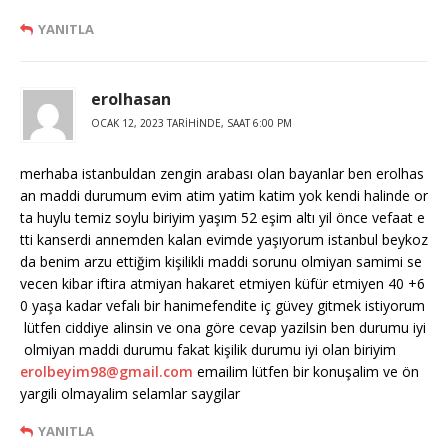
YANITLA
erolhasan
OCAK 12, 2023 TARIHINDE, SAAT 6:00 PM
merhaba istanbuldan zengin arabası olan bayanlar ben erolhas
an maddi durumum evim atim yatim katim yok kendi halinde or
ta huylu temiz soylu biriyim yaşım 52 eşim altı yil önce vefaat e
tti kanserdi annemden kalan evimde yaşıyorum istanbul beykoz
da benim arzu ettiğim kişilikli maddi sorunu olmiyan samimi se
vecen kibar iftira atmiyan hakaret etmiyen küfür etmiyen 40 +6
0 yaşa kadar vefalı bir hanimefendite iç güvey gitmek istiyorum
lütfen ciddiye alinsin ve ona göre cevap yazilsin ben durumu iyi
olmiyan maddi durumu fakat kişilik durumu iyi olan biriyim
erolbeyim98@gmail.com
emailim lütfen bir konuşalim ve ön
yargili olmayalim selamlar saygilar
YANITLA