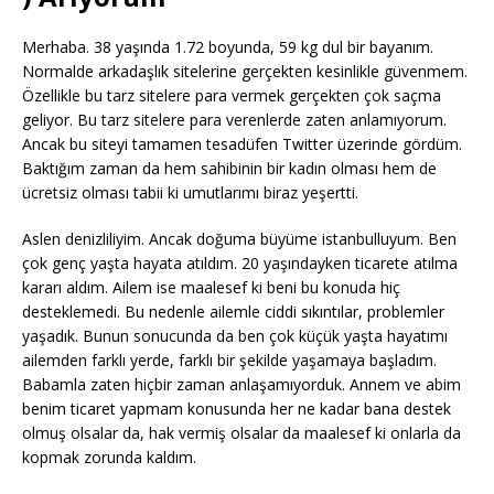
Merhaba. 38 yaşında 1.72 boyunda, 59 kg dul bir bayanım.
Normalde arkadaşlık sitelerine gerçekten kesinlikle güvenmem.
Özellikle bu tarz sitelere para vermek gerçekten çok saçma
geliyor. Bu tarz sitelere para verenlerde zaten anlamıyorum.
Ancak bu siteyi tamamen tesadüfen Twitter üzerinde gördüm.
Baktığım zaman da hem sahibinin bir kadın olması hem de
ücretsiz olması tabii ki umutlarımı biraz yeşertti.
Aslen denizliliyim. Ancak doğuma büyüme istanbulluyum. Ben
çok genç yaşta hayata atıldım. 20 yaşındayken ticarete atılma
kararı aldım. Ailem ise maalesef ki beni bu konuda hiç
desteklemedi. Bu nedenle ailemle ciddi sıkıntılar, problemler
yaşadık. Bunun sonucunda da ben çok küçük yaşta hayatımı
ailemden farklı yerde, farklı bir şekilde yaşamaya başladım.
Babamla zaten hiçbir zaman anlaşamıyorduk. Annem ve abim
benim ticaret yapmam konusunda her ne kadar bana destek
olmuş olsalar da, hak vermiş olsalar da maalesef ki onlarla da
kopmak zorunda kaldım.