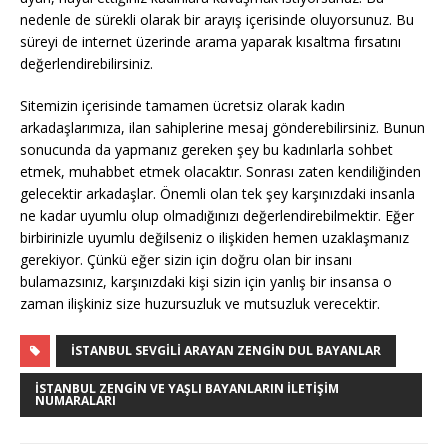
nedenle de sürekli olarak bir arayış içerisinde oluyorsunuz. Bu
süreyi de internet üzerinde arama yaparak kısaltma fırsatını
değerlendirebilirsiniz.
Sitemizin içerisinde tamamen ücretsiz olarak kadın
arkadaşlarımıza, ilan sahiplerine mesaj gönderebilirsiniz. Bunun
sonucunda da yapmanız gereken şey bu kadınlarla sohbet
etmek, muhabbet etmek olacaktır. Sonrası zaten kendiliğinden
gelecektir arkadaşlar. Önemli olan tek şey karşınızdaki insanla
ne kadar uyumlu olup olmadığınızı değerlendirebilmektir. Eğer
birbirinizle uyumlu değilseniz o ilişkiden hemen uzaklaşmanız
gerekiyor. Çünkü eğer sizin için doğru olan bir insanı
bulamazsınız, karşınızdaki kişi sizin için yanlış bir insansa o
zaman ilişkiniz size huzursuzluk ve mutsuzluk verecektir.
İSTANBUL SEVGILI ARAYAN ZENGIN DUL BAYANLAR
İSTANBUL ZENGIN VE YAŞLI BAYANLARIN İLETIŞIM
NUMARALARI