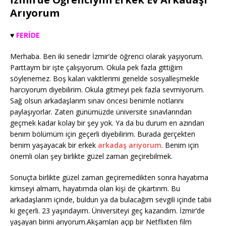
Arıyorum
♥️
FERİDE
Merhaba. Ben iki senedir İzmir’de öğrenci olarak yaşıyorum.
Parttaym bir işte çalışıyorum. Okula pek fazla gittiğim
söylenemez. Boş kalan vakitlerimi genelde sosyalleşmekle
harcıyorum diyebilirim. Okula gitmeyi pek fazla sevmiyorum.
Sağ olsun arkadaşlarım sınav öncesi benimle notlarını
paylaşıyorlar. Zaten günümüzde üniversite sınavlarından
geçmek kadar kolay bir şey yok. Ya da bu durum en azından
benim bölümüm için geçerli diyebilirim. Burada gerçekten
benim yaşayacak bir erkek
arkadaş arıyorum
. Benim için
önemli olan şey birlikte güzel zaman geçirebilmek.
Sonuçta birlikte güzel zaman geçiremedikten sonra hayatıma
kimseyi almam, hayatımda olan kişi de çıkartırım. Bu
arkadaşlarım içinde, buldun ya da bulacağım sevgili içinde tabii
ki geçerli. 23 yaşındayım. Üniversiteyi geç kazandım. İzmir’de
yaşayan birini arıyorum.Akşamları açıp bir Netflixten film