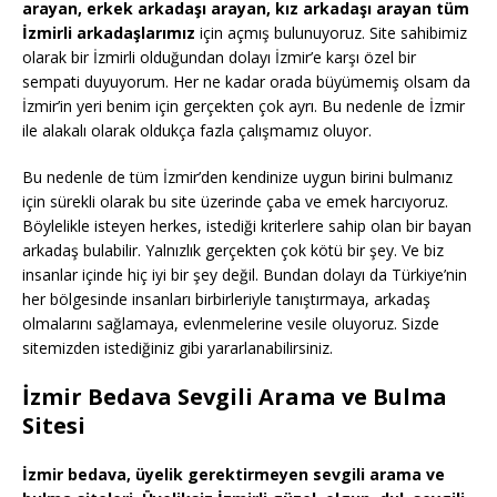
arayan, erkek arkadaşı arayan, kız arkadaşı arayan tüm
İzmirli arkadaşlarımız
için açmış bulunuyoruz. Site sahibimiz
olarak bir İzmirli olduğundan dolayı İzmir’e karşı özel bir
sempati duyuyorum. Her ne kadar orada büyümemiş olsam da
İzmir’in yeri benim için gerçekten çok ayrı. Bu nedenle de İzmir
ile alakalı olarak oldukça fazla çalışmamız oluyor.
Bu nedenle de tüm İzmir’den kendinize uygun birini bulmanız
için sürekli olarak bu site üzerinde çaba ve emek harcıyoruz.
Böylelikle isteyen herkes, istediği kriterlere sahip olan bir bayan
arkadaş bulabilir. Yalnızlık gerçekten çok kötü bir şey. Ve biz
insanlar içinde hiç iyi bir şey değil. Bundan dolayı da Türkiye’nin
her bölgesinde insanları birbirleriyle tanıştırmaya, arkadaş
olmalarını sağlamaya, evlenmelerine vesile oluyoruz. Sizde
sitemizden istediğiniz gibi yararlanabilirsiniz.
İzmir Bedava Sevgili Arama ve Bulma
Sitesi
İzmir bedava, üyelik gerektirmeyen sevgili arama ve