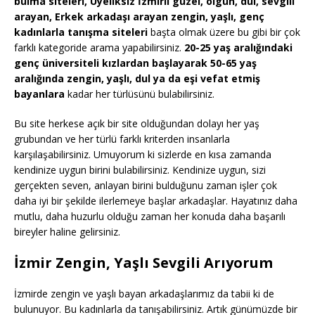
bulma siteleri, Üyeliksiz İzmirli güzel, olgun, dul, sevgili
arayan, Erkek arkadaşı arayan zengin, yaşlı, genç
kadınlarla tanışma siteleri
başta olmak üzere bu gibi bir çok
farklı kategoride arama yapabilirsiniz.
20-25 yaş aralığındaki
genç üniversiteli kızlardan başlayarak 50-65 yaş
aralığında zengin, yaşlı, dul ya da eşi vefat etmiş
bayanlara
kadar her türlüsünü bulabilirsiniz.
Bu site herkese açık bir site olduğundan dolayı her yaş
grubundan ve her türlü farklı kriterden insanlarla
karşılaşabilirsiniz. Umuyorum ki sizlerde en kısa zamanda
kendinize uygun birini bulabilirsiniz. Kendinize uygun, sizi
gerçekten seven, anlayan birini bulduğunu zaman işler çok
daha iyi bir şekilde ilerlemeye başlar arkadaşlar. Hayatınız daha
mutlu, daha huzurlu olduğu zaman her konuda daha başarılı
bireyler haline gelirsiniz.
İzmir Zengin, Yaşlı Sevgili Arıyorum
İzmirde zengin ve yaşlı bayan arkadaşlarımız da tabii ki de
bulunuyor. Bu kadınlarla da tanışabilirsiniz. Artık günümüzde bir