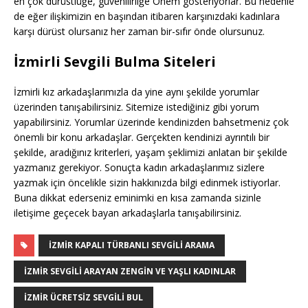
en çok dürüstlüğe, güvenilirliğe Önem gösteriyorlar. Bu nedenle
de eğer ilişkimizin en başından itibaren karşınızdaki kadınlara
karşı dürüst olursanız her zaman bir-sıfır önde olursunuz.
İzmirli Sevgili Bulma Siteleri
İzmirli kız arkadaşlarımızla da yine aynı şekilde yorumlar
üzerinden tanışabilirsiniz. Sitemize istediğiniz gibi yorum
yapabilirsiniz. Yorumlar üzerinde kendinizden bahsetmeniz çok
önemli bir konu arkadaşlar. Gerçekten kendinizi ayrıntılı bir
şekilde, aradığınız kriterleri, yaşam şeklimizi anlatan bir şekilde
yazmanız gerekiyor. Sonuçta kadın arkadaşlarımız sizlere
yazmak için öncelikle sizin hakkınızda bilgi edinmek istiyorlar.
Buna dikkat ederseniz eminimki en kısa zamanda sizinle
iletişime geçecek bayan arkadaşlarla tanışabilirsiniz.
İZMIR KAPALI TÜRBANLI SEVGILI ARAMA
İZMIR SEVGILI ARAYAN ZENGIN VE YAŞLI KADINLAR
İZMIR ÜCRETSIZ SEVGILI BUL