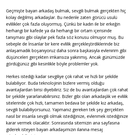
Geçmişte bayan arkadaş bulmak, sevgili bulmak gerçekten hiç
kolay değilmiş arkadaşlar. Bu nedenle zaten görücü usulü
evlilikler çok fazla oluyormuş. Çünkü bir kadın ile bir erkeğin
herhangi bir kafede ya da herhangi bir ortam içerisinde
tanışması gibi olaylar pek fazla söz konusu olmuyor muş. Bu
sebeple de İnsanlar bir kere evlilik gerçekleştirdiklerinde biz
anlaşamadık boşanıyoruz daha sonra başkasıyla evlenirim gibi
düşünceleri gerçekten imkansıza yakınmış. Ancak günümüzde
gördüğünüz gibi kesinlikle böyle problemler yok.
Herkes istediği kadar sevgiliye çok rahat ve hızlı bir şekilde
bulabiliyor. Buda teknolojinin bizlere vermiş olduğu
avantajlardan birisi diyebiliriz. Siz de bu avantajlardan çok rahat
bir şekilde yararlanabilirsiniz. Bizler gibi olan arkadaşlık ve evlilik
sitelerinde çok hızlı, tamamen bedava bir şekilde kız arkadaş,
sevgili bulabiliyorsunuz. Yapmanız gereken tek şey gerçekten
nasıl bir insanla sevgili olmak istediğinize, evlenmek istediğinize
karar vermek olacaktır. Sonrasında sitemizin ana sayfasına
giderek isteyen bayan arkadaşımızın ilanına mesaj