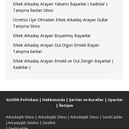
Erkek Arkadaş Arayan Yabancı Bayanlar ( Kadınlar )
Tanışma İlanları Sitesi
Ücretsiz Üye Olmadan Erkek Arkadaş Arayan Dullar
Tanışma Sitesi
Erkek Arkadaş Arayan Boşanmış Bayanlar
Erkek Arkadaş Arayan Dul Olgun Emekli Bayan
Tanışma ilanları
Erkek Arkadaş Arayan Emekli ve Dul Zengin Bayanlar (
Kadınlar )
Gizlilik Politikası
|
Hakkımızda
|
Şartlar ve Kurallar
|
Uyarılar
|
İletişim
Arkadaşlık Sitesi
|
Arkadaşlık Sitesi
|
Arkadaşlık Sitesi
|
SesliCadde
|
Arkadaşlık Siteleri
|
Seslihit
|
Seslicadde