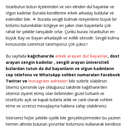
İstanbul’un bütün ilçelerinden ve sen elinden dul bayanlar ve
olgun kadınlar Burada kendilerine erkek arkadaş buldular ve
evlendiler bile. 👊 Burada sevgili bulmak isteyenlerin büyük bir
bölümü bulundukları bölgeye en yakın olan bayanlarla çok
rahat bir şekilde tanışabilir orlar. Çünkü burası İstanbul’un en
büyük Bay ve Bayan arkadaşlık ve evlilik sitesidir. Sevgili bulma
konusunda üzerimize tanımıyoruz çok şükür.!
Bu sayfada
kağıthane’de
erkek arayan dul bayanlar
, dost
arayan zengin kadınlar , sevgili arayan üniversiteli
kızlardan tutun da dul bayanların ve olgun kadınların
cep telefonu ve WhatsApp sohbet numaraları Facebook
Twitter ve
Instagram adresleri
bile sizlerle olabilirsin.
Sitemiz içerisinde üye olduğunuz takdirde kağıthane’den
sitemizi ziyaret etmiş olan birbirinden güzel türbanlı ve
tesettürlü açık ve kapalı kızlarla anlık ve canlı olarak sohbet
etme ve ücretsiz mesajlaşma hakkına sahip olabilirsiniz.
İsterseniz hiçbir şekilde üyelik bile gerçekleştirmeden bu yazının
hemen altında bulunan yorumlar bölümünü kullanarak kendinizi