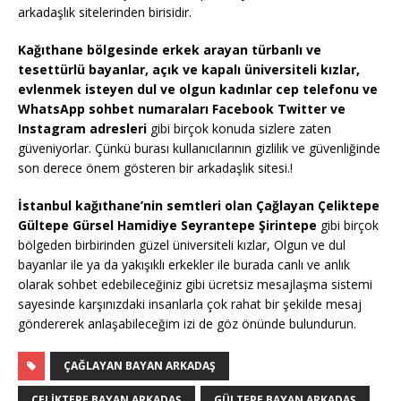
arkadaşlık sitelerinden birisidir.
Kağıthane bölgesinde erkek arayan türbanlı ve
tesettürlü bayanlar, açık ve kapalı üniversiteli kızlar,
evlenmek isteyen dul ve olgun kadınlar cep telefonu ve
WhatsApp sohbet numaraları Facebook Twitter ve
Instagram adresleri
gibi birçok konuda sizlere zaten
güveniyorlar. Çünkü burası kullanıcılarının gizlilik ve güvenliğinde
son derece önem gösteren bir arkadaşlık sitesi.!
İstanbul kağıthane’nin semtleri olan Çağlayan Çeliktepe
Gültepe Gürsel Hamidiye Seyrantepe Şirintepe
gibi birçok
bölgeden birbirinden güzel üniversiteli kızlar, Olgun ve dul
bayanlar ile ya da yakışıklı erkekler ile burada canlı ve anlık
olarak sohbet edebileceğiniz gibi ücretsiz mesajlaşma sistemi
sayesinde karşınızdaki insanlarla çok rahat bir şekilde mesaj
göndererek anlaşabileceğim izi de göz önünde bulundurun.
ÇAĞLAYAN BAYAN ARKADAŞ
ÇELIKTEPE BAYAN ARKADAŞ
GÜLTEPE BAYAN ARKADAŞ