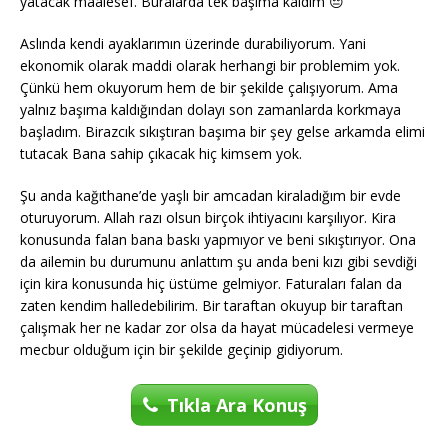
yatacak maalesef. Buralarda tek başıma kaldım 😔
Aslında kendi ayaklarımın üzerinde durabiliyorum. Yani
ekonomik olarak maddi olarak herhangi bir problemim yok.
Çünkü hem okuyorum hem de bir şekilde çalışıyorum. Ama
yalnız başıma kaldığından dolayı son zamanlarda korkmaya
başladım. Birazcık sıkıştıran başıma bir şey gelse arkamda elimi
tutacak Bana sahip çıkacak hiç kimsem yok.
Şu anda kağıthane’de yaşlı bir amcadan kiraladığım bir evde
oturuyorum. Allah razı olsun birçok ihtiyacını karşılıyor. Kira
konusunda falan bana baskı yapmıyor ve beni sıkıştırıyor. Ona
da ailemin bu durumunu anlattım şu anda beni kızı gibi sevdiği
için kira konusunda hiç üstüme gelmiyor. Faturaları falan da
zaten kendim halledebilirim. Bir taraftan okuyup bir taraftan
çalışmak her ne kadar zor olsa da hayat mücadelesi vermeye
mecbur olduğum için bir şekilde geçinip gidiyorum.
Tıkla Ara Konuş