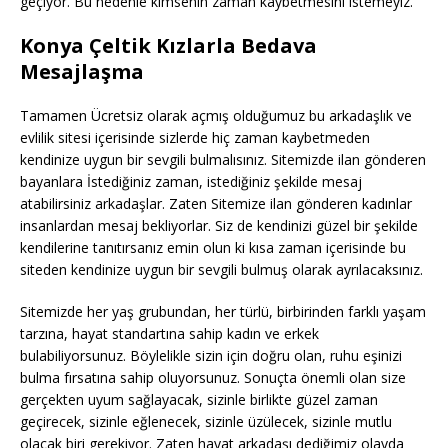
geçiyor. Bu nedenle kimsenin zaman kaybetmesini istemeyiz.
Konya Çeltik Kızlarla Bedava
Mesajlaşma
Tamamen Ücretsiz olarak açmış olduğumuz bu arkadaşlık ve
evlilik sitesi içerisinde sizlerde hiç zaman kaybetmeden
kendinize uygun bir sevgili bulmalısınız. Sitemizde ilan gönderen
bayanlara İstediğiniz zaman, istediğiniz şekilde mesaj
atabilirsiniz arkadaşlar. Zaten Sitemize ilan gönderen kadınlar
insanlardan mesaj bekliyorlar. Siz de kendinizi güzel bir şekilde
kendilerine tanıtırsanız emin olun ki kısa zaman içerisinde bu
siteden kendinize uygun bir sevgili bulmuş olarak ayrılacaksınız.
Sitemizde her yaş grubundan, her türlü, birbirinden farklı yaşam
tarzına, hayat standartına sahip kadın ve erkek
bulabiliyorsunuz. Böylelikle sizin için doğru olan, ruhu eşinizi
bulma fırsatına sahip oluyorsunuz. Sonuçta önemli olan size
gerçekten uyum sağlayacak, sizinle birlikte güzel zaman
geçirecek, sizinle eğlenecek, sizinle üzülecek, sizinle mutlu
olacak biri gerekiyor. Zaten hayat arkadaşı dediğimiz olayda