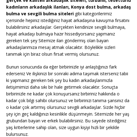
gerçek ve kaliteli arkadaşlık siteleri, türbanlı, tesettürlü
kadınların arkadaşlık ilanları, Konya dost bulma, arkadaş
bulma ve sevgili bulma siteleri
gibi kategorilerimiz
içerisinde hepiniz istediğiniz hayat arkadaşına kavuşma fırsatını
bulabilirsiniz arkadaşlar. Gerçekten kendinize sevgili bulmaya,
hayat arkadaşı bulmaya hazır hissediyorsanız yapmanız
gereken tek şey Sitemize ilan göndermiş olan bayan
arkadaşlarımıza mesaj atmak olacaktır. Böylelikle sizleri
tanımak için biraz olsun fırsat vermiş olursunuz.
Bunun sonucunda da eğer birbirinizle iyi anlaştığınızı fark
ederseniz Ve ilişkinizi bir sonraki adıma taşımak isterseniz tabii
ki yapmanız gereken tek şey bu kadın arkadaşlarımızla
iletişimimizi daha sıkı bir hale getirmek olacaktır. Sonuçta
birbirinizle ne kadar çok konuşursanız birbiriniz hakkında o
kadar çok bilgi sahibi olursunuz ve birbirinizi tanıma şansınız da
o kadar çok artırmış olursunuz sevgili arkadaşlar. Sizde hiçbir
şey için geç kaldığınızı kesinlikle düşünmeyin. Sitemizde her yaş
grubundan bayan ve erkek bulabilirsiniz. Bu sayede istediğiniz
yaş kriterlerine sahip olan, size uygun kişiyi hızlı bir şekilde
bulursunuz.