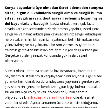
Konya bayanlarla üye olmadan ücret ödemeden tanışma
sitesi, olgun dul kadınlarla sevgili olma ve sevgili bulma
sitesi, sevgili arayan, dost arayan evlenmiş boşanmış ve
dul bayanlarla arkadaşlık
, başta olmak üzere çok fazla
sayıda kategori içerisinde sizlerde arama yapabilir, istediğiniz
sevgiliye ve hayat arkadaşına kavuşabilirsiniz sevgili arkadaşlar
ne olacak eminim ki hepimiz hayatımızın belirli bir noktasında
yalnız kalmış ve bu yalnızınıza bir son vermek istiyorsunuz.
Yalnızlık gerçekten biz insanlara göre bir şey değil arkadaşlar.
Gerçekten bizler yalnızlık konusunda çok fazla başarılı
olamıyoruz.
Sürekli olarak, manevi anlamda bizi doyuracak, bizim bütün
hayallerimizi,isteklerimizi karşılayacak birini arıyoruz. Eğer sizde
şu anda tam olarak bu durumdaysanız yapmanız gereken tek
şey sitemizin içerisinde kendinize uygun kişiyi bulmak olacaktır.
Bu da oldukça kolay sevgili arkadaşlar. Çünkü sitemiz
biliyorsunuz ki
arkadaşlık ve evlilik sitesi
olarak hizmet
veren bir sitedir. Ayrıca tamamen ücretsiz bir site olduğumuz
için de çok fazla sayıda insan sitemize giriş yaparak kendine