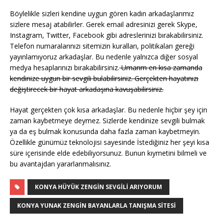
Böylelikle sizleri kendine uygun gören kadın arkadaşlarımız
sizlere mesaj atabilirler. Gerek email adresinizi gerek Skype,
Instagram, Twitter, Facebook gibi adreslerinizi bırakabilirsiniz.
Telefon numaralarınızı sitemizin kuralları, politikaları gereği
yayınlamıyoruz arkadaşlar. Bu nedenle yalnızca diğer sosyal
medya hesaplarınızı bırakabilirsiniz.
Umarım en kısa zamanda
kendinize uygun bir sevgili bulabilirsiniz. Gerçekten hayatınızı
değiştirecek bir hayat arkadaşına kavuşabilirsiniz.
Hayat gerçekten çok kısa arkadaşlar. Bu nedenle hiçbir şey için
zaman kaybetmeye deymez. Sizlerde kendinize sevgili bulmak
ya da eş bulmak konusunda daha fazla zaman kaybetmeyin.
Özellikle günümüz teknolojisi sayesinde İstediğiniz her şeyi kısa
süre içerisinde elde edebiliyorsunuz. Bunun kıymetini bilmeli ve
bu avantajdan yararlanmalısınız.
KONYA HÜYÜK ZENGIN SEVGILI ARIYORUM
KONYA YUNAK ZENGIN BAYANLARLA TANIŞMA SITESI