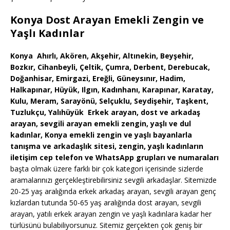
Konya Dost Arayan Emekli Zengin ve
Yaşlı Kadınlar
Konya Ahırlı, Akören, Akşehir, Altınekin, Beyşehir,
Bozkır, Cihanbeyli, Çeltik, Çumra, Derbent, Derebucak,
Doğanhisar, Emirgazi, Ereğli, Güneysınır, Hadim,
Halkapınar, Hüyük, Ilgın, Kadınhanı, Karapınar, Karatay,
Kulu, Meram, Sarayönü, Selçuklu, Seydişehir, Taşkent,
Tuzlukçu, Yalıhüyük Erkek arayan, dost ve arkadaş
arayan, sevgili arayan emekli zengin, yaşlı ve dul
kadınlar, Konya emekli zengin ve yaşlı bayanlarla
tanışma ve arkadaşlık sitesi, zengin, yaşlı kadınların
iletişim cep telefon ve WhatsApp grupları ve numaraları
başta olmak üzere farklı bir çok kategori içerisinde sizlerde
aramalarınızı gerçekleştirebilirsiniz sevgili arkadaşlar. Sitemizde
20-25 yaş aralığında erkek arkadaş arayan, sevgili arayan genç
kızlardan tutunda 50-65 yaş aralığında dost arayan, sevgili
arayan, yatılı erkek arayan zengin ve yaşlı kadınlara kadar her
türlüsünü bulabiliyorsunuz. Sitemiz gerçekten çok geniş bir