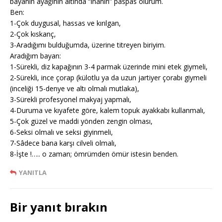
bayanın ayağının altında “inanın” paspas olurum.
Ben:
1-Çok duygusal, hassas ve kırılgan,
2-Çok kıskanç,
3-Aradığımı bulduğumda, üzerine titreyen biriyim.
Aradığım bayan:
1-Sürekli, diz kapağının 3-4 parmak üzerinde mini etek giymeli,
2-Sürekli, ince çorap (külotlu ya da uzun jartiyer çorabı giymeli
(inceliği 15-denye ve altı olmalı mutlaka),
3-Sürekli profesyonel makyaj yapmalı,
4-Duruma ve kıyafete göre, kalem topuk ayakkabı kullanmalı,
5-Çok güzel ve maddi yönden zengin olması,
6-Seksi olmalı ve seksi giyinmeli,
7-Sâdece bana karşı cilveli olmalı,
8-İşte !….. o zaman; ömrümden ömür istesin benden.
YANITLA
Bir yanıt bırakın