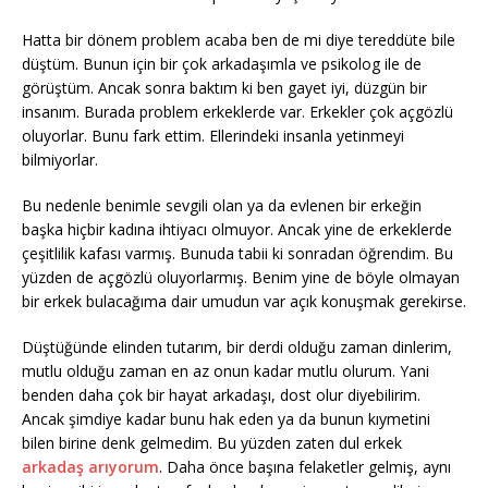
Hatta bir dönem problem acaba ben de mi diye tereddüte bile
düştüm. Bunun için bir çok arkadaşımla ve psikolog ile de
görüştüm. Ancak sonra baktım ki ben gayet iyi, düzgün bir
insanım. Burada problem erkeklerde var. Erkekler çok açgözlü
oluyorlar. Bunu fark ettim. Ellerindeki insanla yetinmeyi
bilmiyorlar.
Bu nedenle benimle sevgili olan ya da evlenen bir erkeğin
başka hiçbir kadına ihtiyacı olmuyor. Ancak yine de erkeklerde
çeşitlilik kafası varmış. Bunuda tabii ki sonradan öğrendim. Bu
yüzden de açgözlü oluyorlarmış. Benim yine de böyle olmayan
bir erkek bulacağıma dair umudun var açık konuşmak gerekirse.
Düştüğünde elinden tutarım, bir derdi olduğu zaman dinlerim,
mutlu olduğu zaman en az onun kadar mutlu olurum. Yani
benden daha çok bir hayat arkadaşı, dost olur diyebilirim.
Ancak şimdiye kadar bunu hak eden ya da bunun kıymetini
bilen birine denk gelmedim. Bu yüzden zaten dul erkek
arkadaş arıyorum
. Daha önce başına felaketler gelmiş, aynı